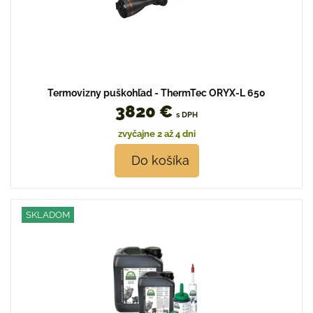
Termovizny puškohľad - ThermTec ORYX-L 650
3820 €
s DPH
zvyčajne 2 až 4 dni
Do košíka
SKLADOM