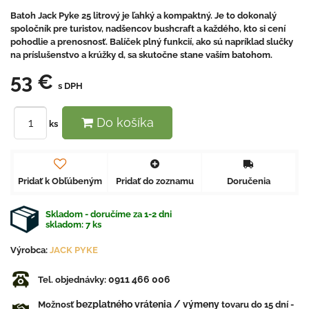
Batoh Jack Pyke 25 litrový je ľahký a kompaktný. Je to dokonalý
spoločník pre turistov, nadšencov bushcraft a každého, kto si cení
pohodlie a prenosnosť. Balíček plný funkcií, ako sú napríklad slučky
na príslušenstvo a krúžky d, sa skutočne stane vaším batohom.
53 €
s DPH
Do košíka
ks
Pridať k Obľúbeným
Pridať do zoznamu
Doručenia
Skladom - doručíme za 1-2 dni
skladom:
7
ks
Výrobca:
JACK PYKE
0911 466 006
Tel. objednávky:
bezplatného vrátenia / výmeny
Možnosť
tovaru do 15 dní -