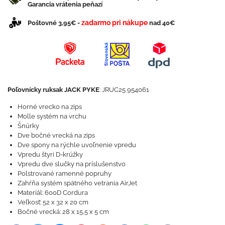
Garancia vrátenia peňazí
zadarmo pri nákupe
Poštovné 3,95€ -
nad 40€
Poľovnícky ruksak JACK PYKE
: JRUC25 954061
Horné vrecko na zips
Molle systém na vrchu
Šnúrky
Dve bočné vrecká na zips
Dve spony na rýchle uvoľnenie vpredu
Vpredu štyri D-krúžky
Vpredu dve slučky na príslušenstvo
Polstrované ramenné popruhy
Zahŕňa systém spätného vetrania AirJet
Materiál: 600D Cordura
Veľkosť: 52 x 32 x 20 cm
Bočné vrecká: 28 x 15,5 x 5 cm