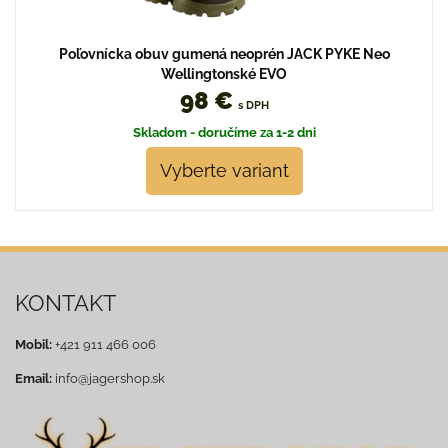
Poľovnícka obuv gumená neoprén JACK PYKE Neo
Wellingtonské EVO
98 €
s DPH
Skladom - doručíme za 1-2 dni
Vyberte variant
KONTAKT
Mobil:
+421 911 466 006
Email:
info@jagershop.sk