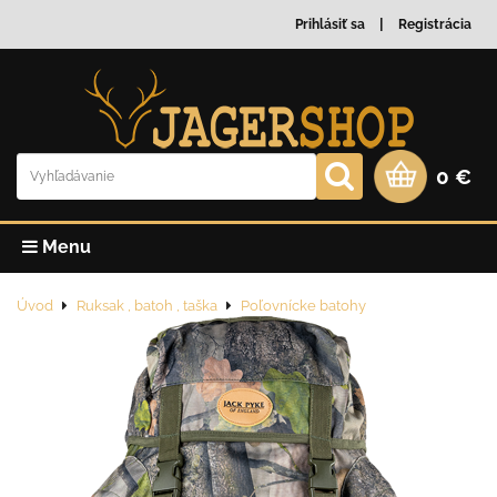
Prihlásiť sa
Registrácia
0 €
Menu
Úvod
Ruksak , batoh , taška
Poľovnícke batohy