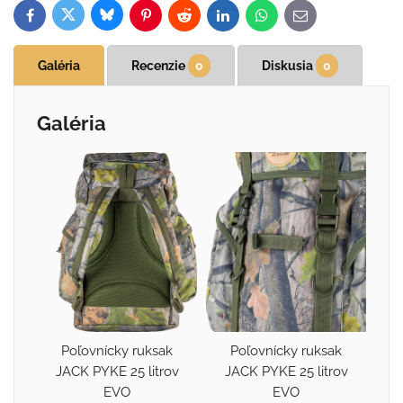
Bluesky
Twitter
Facebook
Pinterest
Reddit
LinkedIn
WhatsApp
E-
mail
Galéria
Recenzie
0
Diskusia
0
Galéria
Poľovnícky ruksak
Poľovnícky ruksak
JACK PYKE 25 litrov
JACK PYKE 25 litrov
EVO
EVO