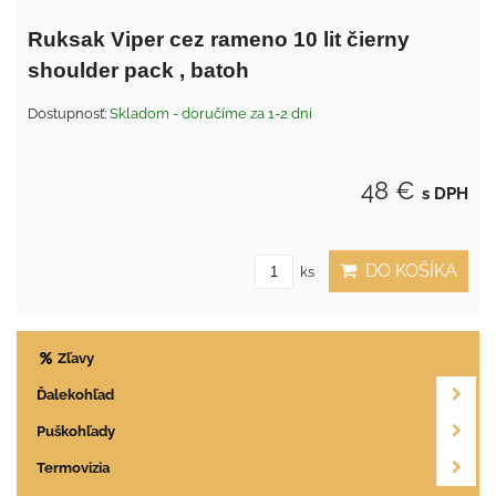
Ruksak Viper cez rameno 10 lit čierny
shoulder pack , batoh
Dostupnosť:
Skladom - doručíme za 1-2 dni
48 €
s DPH
DO KOŠÍKA
ks
Zľavy
Ďalekohľad
Puškohľady
Termovizia