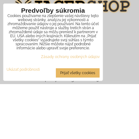
Predvoľby súkromia
Cookies používame na zlepšenie vašej návštevy tejto
webovej stránky, analýzu jej výkonnosti a
zhromažďovanie údajov o jej používaní. Na tento účel
René Terem - JagerShop
môžeme použiť nástroje a služby tretích strán a
zhromaždené údaje sa môžu preniesť k partnerom v
EÚ, USA alebo iných krajinách. Kliknutím na „Prijať
Národná 2 , Banská Bystrica, 97401
všetky cookies“ vyjadrujete svoj súhlas s týmto
spracovaním. Nižšie môžete nájsť podrobné
IČO: 41383524
informácie alebo upraviť svoje preferencie.
Zásady ochrany osobných údajov
DIČ: 1073617479
IČ DPH: SK1073617479
Ukázať podrobnosti
Prijať všetky cookies
Zapísaný v živ. reg. č. 620-22813