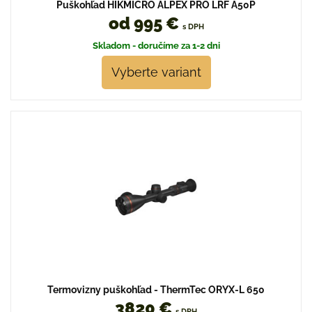
Puškohľad HIKMICRO ALPEX PRO LRF A50P
od 995 €
s DPH
Skladom - doručíme za 1-2 dni
Vyberte variant
Termovizny puškohľad - ThermTec ORYX-L 650
3820 €
s DPH