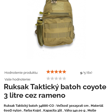
Hodnotenie produktu:
5
/
5
(
6
x)
Vaše hodnotenie:
Ruksak Taktický batoh coyote
3 litre cez rameno
Ruksak Taktický batoh 34886-CO : Veľkosť 30x25x16 cm , Materiál
600D nylon , Farba Kojot , Kapacita 3lit , Váha 140,00 g , Molle