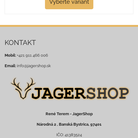
Vyberte variant
KONTAKT
Mobil:
+421 911 466 006
Email:
info@jagershop.sk
René Terem - JagerShop
Národná 2 , Banská Bystrica, 97401
IČO: 41383524