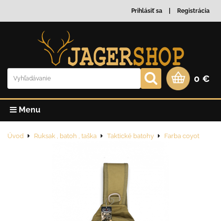
Prihlásiť sa
Registrácia
0 €
Menu
Úvod
Ruksak , batoh , taška
Taktické batohy
Farba coyot