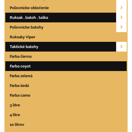
Poľovnícke oblečenie
Ruksak , batoh , taška
Poľovnícke batohy
Ruksaky Viper
Taktické batohy
Farba čierna
Farba coyot
Farba zelená
Farba šedá
Farba camo
3 litre
4 litre
10 litrov