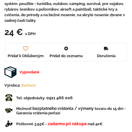
systém. použitie - turistika, outdoor, camping, survival, pre vojakov,
rybárov, lesníkov a poľovníkov, airsoft a paintball, taktické hry a
cvičenia, do prírody a na bežné nosenie, na skryté nosenie zbrane v
zadnej časti tašky
24 €
s DPH
Pridať k Obľúbeným
Pridať do zoznamu
Doručenia
Vypredané
Výrobca:
Barbaric
0911 466 006
Tel. objednávky:
bezplatného vrátenia / výmeny
Možnosť
tovaru do 15 dní -
Garancia vrátenia peňazí
zadarmo pri nákupe
Poštovné 3,95€ -
nad 40€