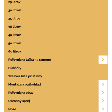
25 litrov
30 litrov
35 litrov
38 litrov
40 litrov
50 litrov
60 litrov
Poľovnícka taška na rameno
Hubárky
Weaver lišta picatinny
Montáž na puškohľad
Poľovnícka obuv
Obranný sprej
Nože