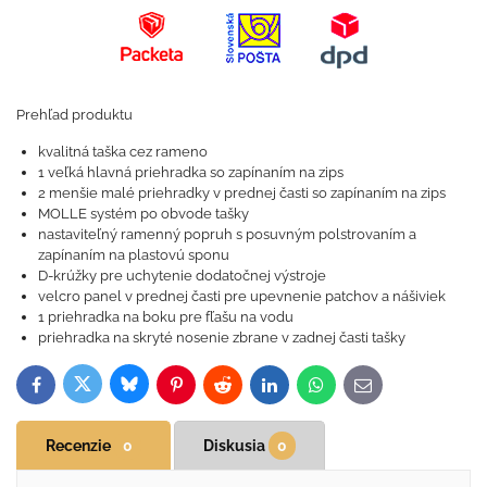
Prehľad produktu
kvalitná taška cez rameno
1 veľká hlavná priehradka so zapínaním na zips
2 menšie malé priehradky v prednej časti so zapínaním na zips
MOLLE systém po obvode tašky
nastaviteľný ramenný popruh s posuvným polstrovaním a
zapínaním na plastovú sponu
D-krúžky pre uchytenie dodatočnej výstroje
velcro panel v prednej časti pre upevnenie patchov a nášiviek
1 priehradka na boku pre fľašu na vodu
priehradka na skryté nosenie zbrane v zadnej časti tašky
Bluesky
Twitter
Facebook
Pinterest
Reddit
LinkedIn
WhatsApp
E-
mail
Recenzie
0
Diskusia
0