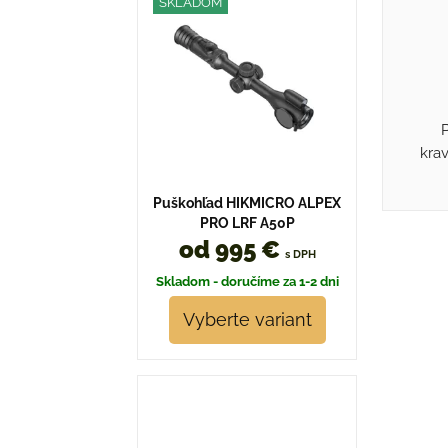
SKLADOM
kra
Puškohľad HIKMICRO ALPEX
PRO LRF A50P
od 995 €
s DPH
Skladom - doručíme za 1-2 dni
Vyberte variant