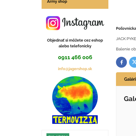
Army shop
Poľovníck
JACK PYKE
Objednať si môžete cez eshop
alebo telefonicky
Balenie ob
0911 466 006
T
Facebo
info@jagershop.sk
Galér
Gal