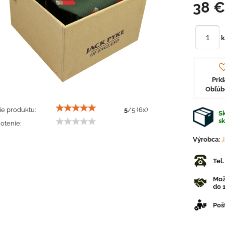
38 
k
Prid
Obľú
e produktu:
5
/
5
(
6
x)
Sk
s
otenie:
Výrobca:
Tel
Mož
do 1
Poš