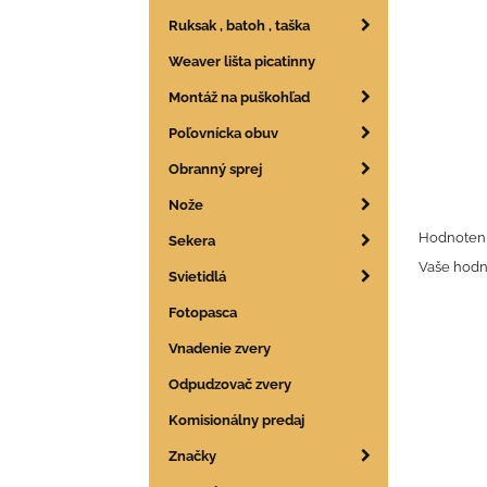
Ruksak , batoh , taška
Weaver lišta picatinny
Montáž na puškohľad
Poľovnícka obuv
Obranný sprej
Nože
Hodnoteni
Sekera
Vaše hodn
Svietidlá
Fotopasca
Vnadenie zvery
Odpudzovač zvery
Komisionálny predaj
Značky