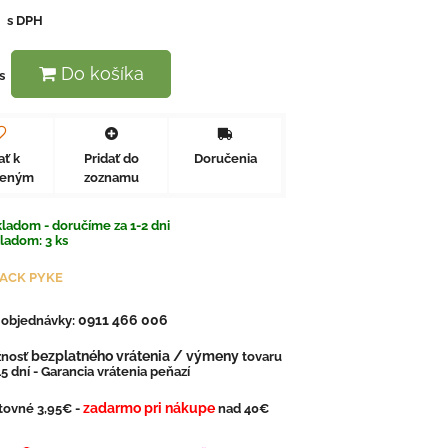
€
s DPH
Do košíka
s
ať k
Pridať do
Doručenia
beným
zoznamu
ladom - doručíme za 1-2 dni
kladom:
3
ks
JACK PYKE
0911 466 006
. objednávky:
bezplatného vrátenia / výmeny
nosť
tovaru
5 dní - Garancia vrátenia peňazí
zadarmo pri nákupe
tovné 3,95€ -
nad 40€