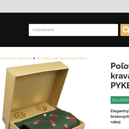
oľovnícke doplnky
Kravaty, manžetové gombíky
Poľo
krav
PYK
SKLADO
Elegantný 
brokových
náboj