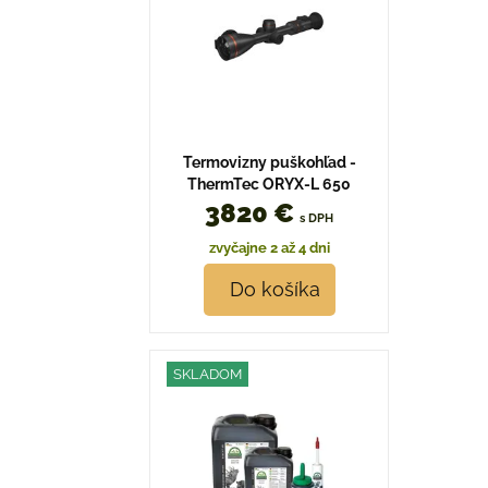
Termovizny puškohľad -
ThermTec ORYX-L 650
3820 €
s DPH
zvyčajne 2 až 4 dni
Do košíka
SKLADOM