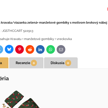
a kravata/viazanka zelená+ manžetové gombíky s motívom brokový náboj
 : JGSTHCCART 522913
sahuje Kravatu + manžetové gombíky + vreckovka
Bluesky
witter
ok
Pinterest
Reddit
LinkedIn
WhatsApp
E-
mail
ia
Recenzie
0
Diskusia
0
éria