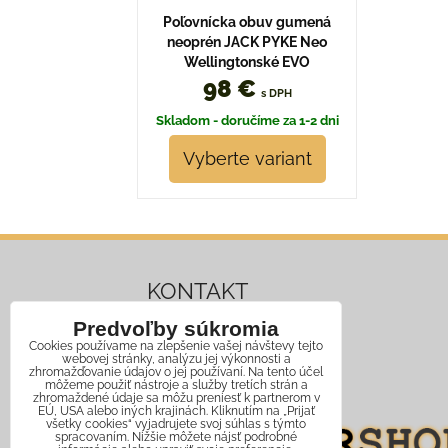
Poľovnícka obuv gumená
neoprén JACK PYKE Neo
Wellingtonské EVO
98 €
s DPH
Skladom - doručíme za 1-2 dni
Vyberte variant
KONTAKT
Predvoľby súkromia
Mobil:
+421 911 466 006
Cookies používame na zlepšenie vašej návštevy tejto
webovej stránky, analýzu jej výkonnosti a
Email:
info@jagershop.sk
zhromažďovanie údajov o jej používaní. Na tento účel
môžeme použiť nástroje a služby tretích strán a
zhromaždené údaje sa môžu preniesť k partnerom v
EÚ, USA alebo iných krajinách. Kliknutím na „Prijať
všetky cookies“ vyjadrujete svoj súhlas s týmto
spracovaním. Nižšie môžete nájsť podrobné