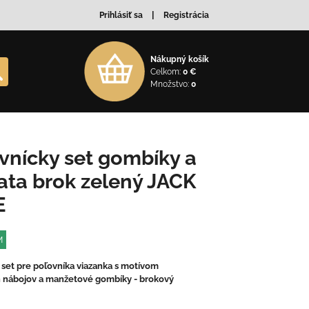
Prihlásiť sa
Registrácia
Nákupný košík
Celkom:
0 €
Množstvo:
0
vnícky set gombíky a
ata brok zelený JACK
E
M
set pre poľovníka viazanka s motívom
 nábojov a manžetové gombíky - brokový