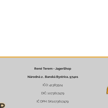
René Terem - JagerShop
Národná 2 , Banská Bystrica, 97401
IČO: 41383524
DIČ: 1073617479
IČ DPH: SK1073617479