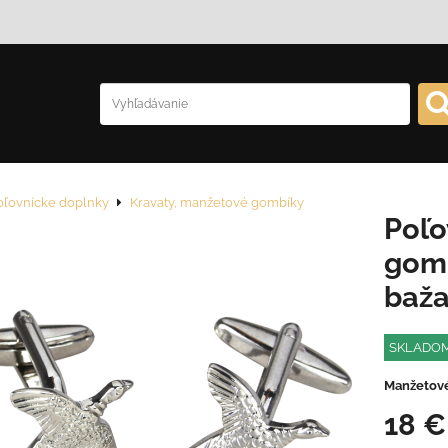
oľovnícke doplnky
Kravaty, manžetové gombíky
Poľo
gomb
baža
SKLADO
Manžetové
18 