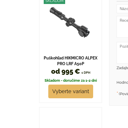
SKLADOM
Puškohľad HIKMICRO ALPEX
PRO LRF A50P
Zadajt
od 995 €
s DPH
Skladom - doručíme za 1-2 dni
Hodno
Vyberte variant
*
(Povi