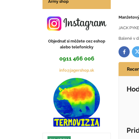
Army shop
Manžetový
JACK PYKE
Balené v d
Objednať si môžete cez eshop
alebo telefonicky
T
Facebo
0911 466 006
Recen
info@jagershop.sk
Hod
Pri