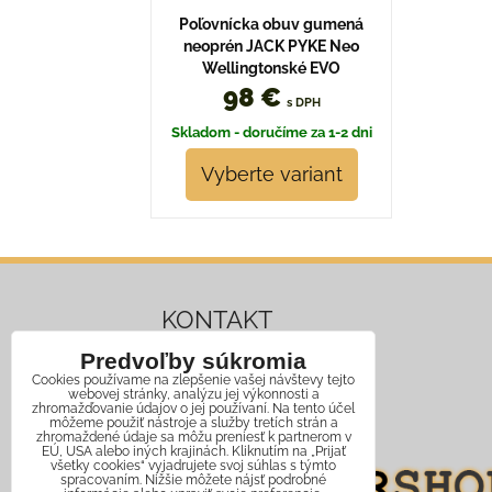
Poľovnícka obuv gumená
neoprén JACK PYKE Neo
Wellingtonské EVO
98 €
s DPH
Skladom - doručíme za 1-2 dni
Vyberte variant
KONTAKT
Predvoľby súkromia
Mobil:
+421 911 466 006
Cookies používame na zlepšenie vašej návštevy tejto
webovej stránky, analýzu jej výkonnosti a
Email:
info@jagershop.sk
zhromažďovanie údajov o jej používaní. Na tento účel
môžeme použiť nástroje a služby tretích strán a
zhromaždené údaje sa môžu preniesť k partnerom v
EÚ, USA alebo iných krajinách. Kliknutím na „Prijať
všetky cookies“ vyjadrujete svoj súhlas s týmto
spracovaním. Nižšie môžete nájsť podrobné