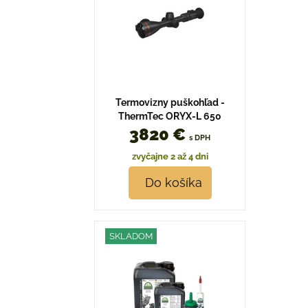
Termovizny puškohľad -
ThermTec ORYX-L 650
3820 €
s DPH
zvyčajne 2 až 4 dni
Do košíka
SKLADOM