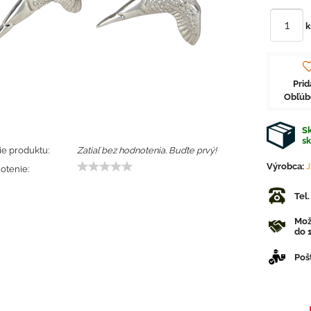
k
Prid
Obľú
Sk
s
e produktu:
Zatiaľ bez hodnotenia. Buďte prvý!
Výrobca:
otenie:
Tel
Mož
do 1
Poš