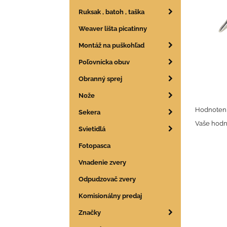
Ruksak , batoh , taška
Weaver lišta picatinny
Montáž na puškohľad
Poľovnícka obuv
Obranný sprej
Nože
Hodnoteni
Sekera
Vaše hodn
Svietidlá
Fotopasca
Vnadenie zvery
Odpudzovač zvery
Komisionálny predaj
Značky