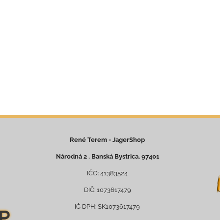
René Terem - JagerShop
Národná 2 , Banská Bystrica, 97401
IČO: 41383524
DIČ: 1073617479
IČ DPH: SK1073617479