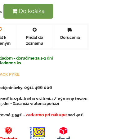
Do košíka
s
ať k
Pridať do
Doručenia
beným
zoznamu
ladom - doručíme za 1-2 dni
kladom:
1
ks
JACK PYKE
0911 466 006
. objednávky:
bezplatného vrátenia / výmeny
nosť
tovaru
5 dní - Garancia vrátenia peňazí
zadarmo pri nákupe
tovné 3,95€ -
nad 40€