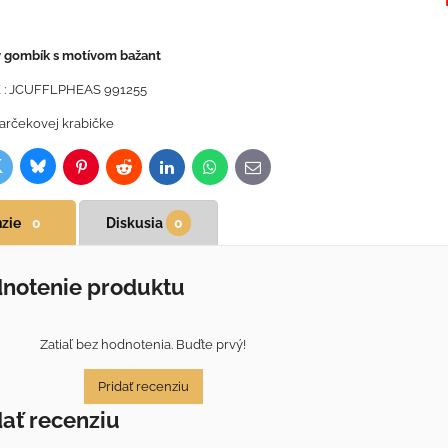
 gombík s motívom bažant
 : JCUFFLPHEAS 991255
arčekovej krabičke
Bluesky
witter
ok
Pinterest
Reddit
LinkedIn
WhatsApp
E-
mail
zie
0
Diskusia
0
notenie produktu
Zatiaľ bez hodnotenia. Buďte prvý!
Pridať recenziu
dať recenziu