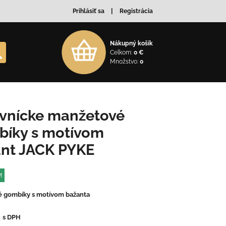
Prihlásiť sa
Registrácia
Nákupný košík
Celkom:
0 €
Množstvo:
0
vnícke manžetové
íky s motívom
nt JACK PYKE
M
 gombíky s motívom bažanta
€
s DPH