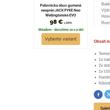
Baté
Poľovnícka obuv gumená
Výdr
neoprén JACK PYKE Neo
Wellingtonské EVO
Hmot
98 €
Roz
s DPH
Skladom - doručíme za 1-2 dni
Vyberte variant
Obsah ba
Termo
1x nab
2x dob
1x US
Handri
Návod 
T
Facebo
Galér