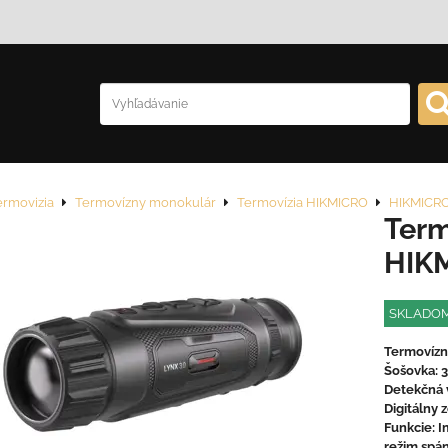
ermovizia
Termovízny monokulár
Termovízia HIKMICRO
HIKMICRO
Term
HIKM
SKLADO
Termovízny
Šošovka: 3
Detekčná v
Digitálny 
Funkcie: I
režim spán