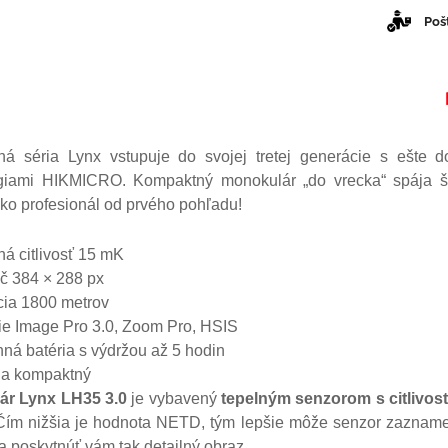
Poš
á séria Lynx vstupuje do svojej tretej generácie s ešte 
giami HIKMICRO. Kompaktný monokulár „do vrecka“ spája šp
ko profesionál od prvého pohľadu!
ná citlivosť 15 mK
č 384 × 288 px
cia 1800 metrov
ie Image Pro 3.0, Zoom Pro, HSIS
á batéria s výdržou až 5 hodin
 a kompaktný
ár Lynx LH35 3.0
je vybavený
tepelným senzorom s citlivos
 Čím nižšia je hodnota NETD, tým lepšie môže senzor zaznamen
a poskytnúť vám tak detailný obraz.