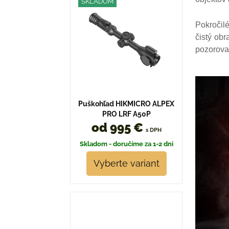
SKLADOM
Pokročil
čistý ob
pozorova
Puškohľad HIKMICRO ALPEX
PRO LRF A50P
od 995 €
s DPH
Skladom - doručíme za 1-2 dni
Vyberte variant