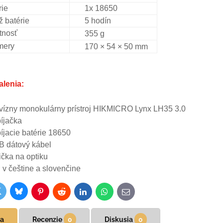
rie
1x 18650
ž batérie
5 hodín
nosť
355 g
mery
170 × 54 × 50 mm
lenia:
vízny monokulárny prístroj HIKMICRO Lynx LH35 3.0
íjačka
íjacie batérie 18650
B dátový kábel
čka na optiku
v češtine a slovenčine
Bluesky
witter
ok
Pinterest
Reddit
LinkedIn
WhatsApp
E-
mail
ia
Recenzie
0
Diskusia
0