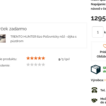
Napájanie:
návod v če
129
ček zadarmo
k
TRENTO HUNTER 620 Poľovnícky nôž - dýka s
púzdrom
Prid
Obľú
e produktu:
5
/
5
(
9
x)
otenie:
Sk
s
Výrobca:
H
Tel
Mož
do 1