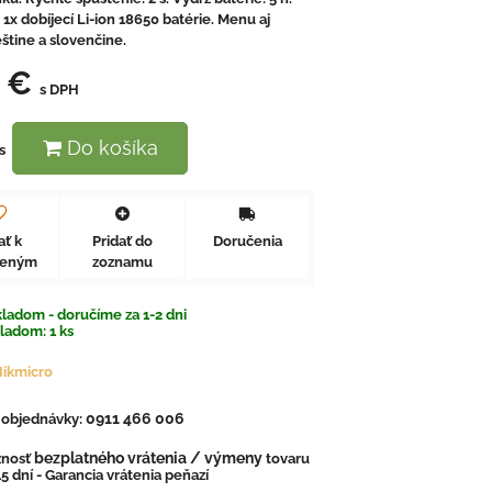
 1x dobíjecí Li-ion 18650 batérie. Menu aj
štine a slovenčine.
5 €
s DPH
Do košíka
s
ať k
Pridať do
Doručenia
beným
zoznamu
ladom - doručíme za 1-2 dni
kladom:
1
ks
ikmicro
0911 466 006
. objednávky:
bezplatného vrátenia / výmeny
nosť
tovaru
5 dní - Garancia vrátenia peňazí