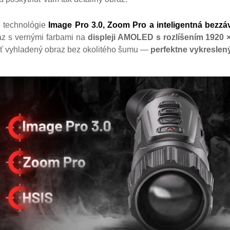
é technológie
Image Pro 3.0, Zoom Pro a inteligentná bezzá
raz s vernými farbami na
displeji AMOLED s rozlíšením 1920 
ť vyhladený obraz bez okolitého šumu
—
perfektne vykreslený