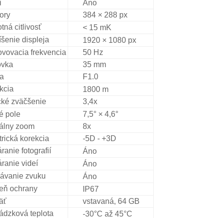
i
Áno
ory
384 × 288 px
tná citlivosť
< 15 mK
íšenie displeja
1920 × 1080 px
vovacia frekvencia
50 Hz
ovka
35 mm
a
F1.0
kcia
1800 m
cké zväčšenie
3,4x
é pole
7,5° × 4,6°
tálny zoom
8x
trická korekcia
-5D - +3D
ranie fotografií
Áno
áranie videí
Áno
ávanie zvuku
Áno
eň ochrany
IP67
äť
vstavaná, 64 GB
ádzková teplota
-30°C až 45°C