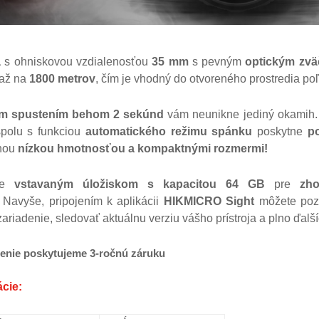
a
s ohniskovou vzdialenosťou
35 mm
s pevným
optickým zvä
 až na
1800 metrov
, čím je vhodný do otvoreného prostredia poľ
ym spustením behom 2 sekúnd
vám neunikne jediný okamih.
polu s funkciou
automatického režimu spánku
poskytne
p
nou
nízkou hmotnosťou a kompaktnými rozmermi!
uje
vstavaným úložiskom s kapacitou 64 GB
pre
zho
. Navyše, pripojením k aplikácii
HIKMICRO Sight
môžete poz
ariadenie, sledovať aktuálnu verziu vášho prístroja a plno ďalší
denie poskytujeme 3-ročnú záruku
ácie: