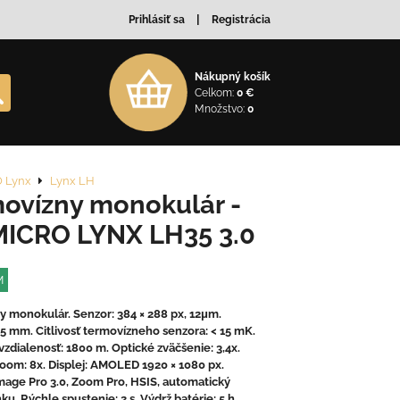
Prihlásiť sa
Registrácia
Nákupný košík
Celkom:
0 €
Množstvo:
0
 Lynx
Lynx LH
ovízny monokulár -
ICRO LYNX LH35 3.0
M
 monokulár. Senzor: 384 × 288 px, 12μm.
5 mm. Citlivosť termovízneho senzora: < 15 mK.
zdialenosť: 1800 m. Optické zväčšenie: 3,4x.
zoom: 8x. Displej: AMOLED 1920 × 1080 px.
mage Pro 3.0, Zoom Pro, HSIS, automatický
ku. Rýchle spustenie: 2 s. Výdrž batérie: 5 h.