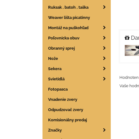
Ruksak , batoh , taška
Weaver lišta picatinny
Montáž na puškohľad
Dar
Poľovnícka obuv
Obranný sprej
Nože
Sekera
Hodnoteni
Svietidlá
Vaše hodn
Fotopasca
Vnadenie zvery
Odpudzovač zvery
Komisionálny predaj
Značky