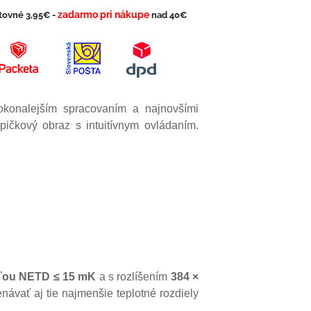
zadarmo pri nákupe
tovné 3,95€ -
nad 40€
dokonalejším spracovaním a najnovšími
ičkový obraz s intuitívnym ovládaním.
ťou
NETD
≤ 15 mK
a s rozlíšením
384 ×
ávať aj tie najmenšie teplotné rozdiely