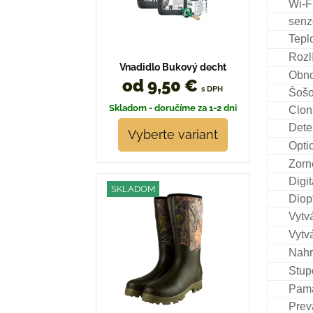
Wi-F
senz
Teplo
Rozl
Vnadidlo Bukový decht
Obno
od 9,50 €
s DPH
Šoš
Skladom - doručíme za 1-2 dni
Clon
Dete
Vyberte variant
Opti
Zorn
Digi
SKLADOM
Diop
Vytvá
Vytv
Nahr
Stup
Pam
Prev