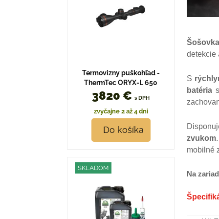
Šošovk
detekcie
Termovizny puškohľad -
S
rýchl
ThermTec ORYX-L 650
batéria
s
3820 €
s DPH
zachova
zvyčajne 2 až 4 dni
Dispon
Do košíka
zvukom
mobilné z
SKLADOM
Na zaria
Špecifik