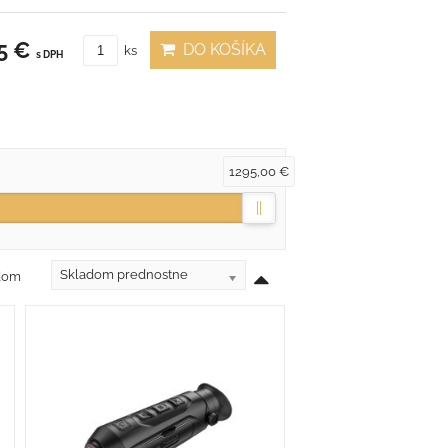
5 €
DO KOŠÍKA
ks
s DPH
1295,00 €
Skladom prednostne
adom