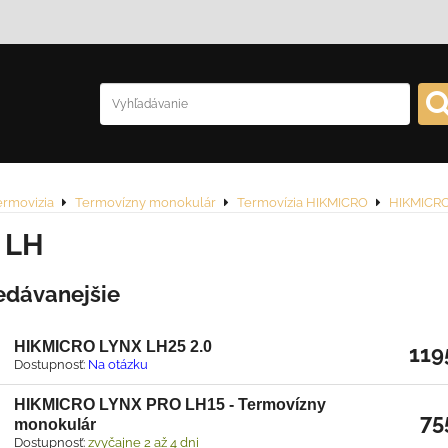
ermovizia
Termovízny monokulár
Termovízia HIKMICRO
HIKMICRO
 LH
edávanejšie
HIKMICRO LYNX LH25 2.0
119
Dostupnosť:
Na otázku
HIKMICRO LYNX PRO LH15 - Termovízny
75
monokulár
Dostupnosť:
zvyčajne 2 až 4 dni