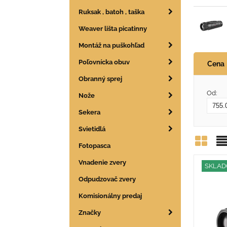
Ruksak , batoh , taška
Weaver lišta picatinny
Montáž na puškohľad
Poľovnícka obuv
Cena
Obranný sprej
Od:
Nože
Sekera
Svietidlá
Fotopasca
Mrie
Z
Vnadenie zvery
SKLA
Odpudzovač zvery
Komisionálny predaj
Značky