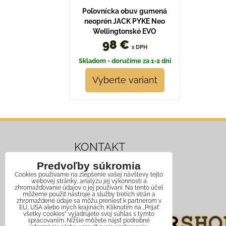
Poľovnícka obuv gumená
neoprén JACK PYKE Neo
Wellingtonské EVO
98 €
s DPH
Skladom - doručíme za 1-2 dni
Vyberte variant
KONTAKT
Predvoľby súkromia
Mobil:
+421 911 466 006
Cookies používame na zlepšenie vašej návštevy tejto
webovej stránky, analýzu jej výkonnosti a
Email:
info@jagershop.sk
zhromažďovanie údajov o jej používaní. Na tento účel
môžeme použiť nástroje a služby tretích strán a
zhromaždené údaje sa môžu preniesť k partnerom v
EÚ, USA alebo iných krajinách. Kliknutím na „Prijať
všetky cookies“ vyjadrujete svoj súhlas s týmto
spracovaním. Nižšie môžete nájsť podrobné