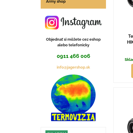
Army shop
Te
Objednať si môžete cez eshop
HI
alebo telefonicky
0911 466 006
Skla
info@jagershop.sk