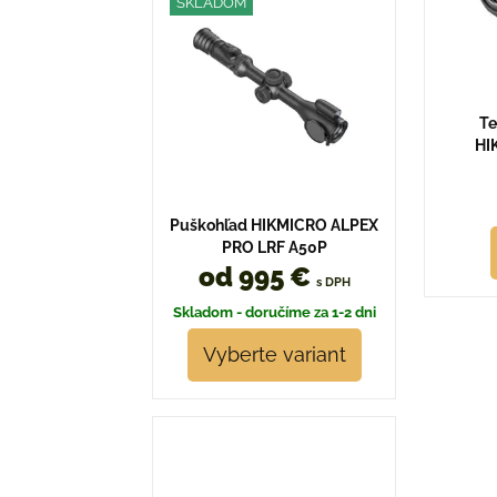
SKLADOM
Te
HI
Puškohľad HIKMICRO ALPEX
PRO LRF A50P
od 995 €
s DPH
Skladom - doručíme za 1-2 dni
Vyberte variant