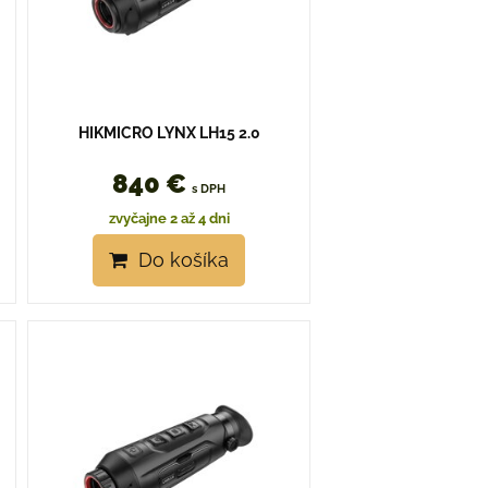
HIKMICRO LYNX LH15 2.0
840 €
s DPH
zvyčajne 2 až 4 dni
Do košíka