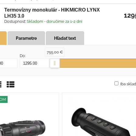
Termovízny monokulár - HIKMICRO LYNX
129
LH35 3.0
Dostupnosť:
Skladom - doručíme za 1-2 dni
Parametre
Hľadať text
755,00 €
Do:
Iba skl
žka
oznam
Tabuľka
DOM