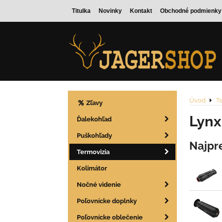
Titulka
Novinky
Kontakt
Obchodné podmienky
Úvod
T
Zľavy
Lynx
Ďalekohľad
Puškohľady
Najpr
Termovizia
Kolimátor
Nočné videnie
Poľovnícke doplnky
Poľovnícke oblečenie