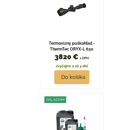
Termovizny puškohľad -
ThermTec ORYX-L 650
3820 €
s DPH
zvyčajne 2 až 4 dni
Do košíka
SKLADOM