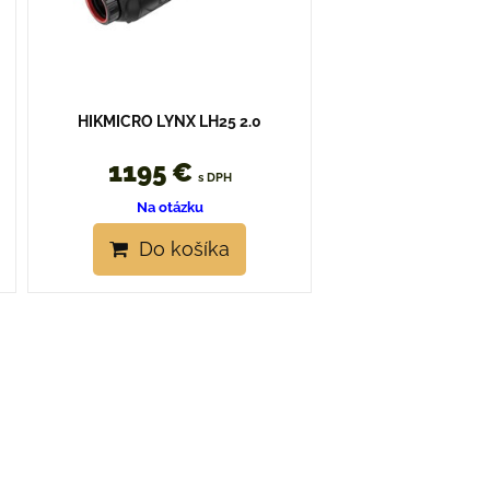
HIKMICRO LYNX LH25 2.0
1195 €
s DPH
Na otázku
Do košíka