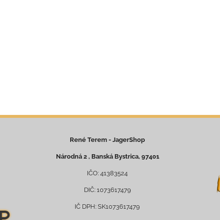
René Terem - JagerShop
Národná 2 , Banská Bystrica, 97401
IČO: 41383524
DIČ: 1073617479
IČ DPH: SK1073617479