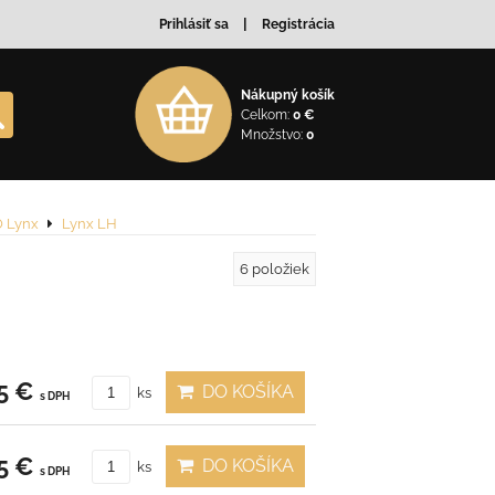
Prihlásiť sa
Registrácia
Nákupný košík
Celkom:
0 €
Množstvo:
0
 Lynx
Lynx LH
6
položiek
5 €
DO KOŠÍKA
ks
s DPH
5 €
DO KOŠÍKA
ks
s DPH