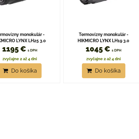
rmovízny monokulár -
Termovízny monokulár -
KMICRO LYNX LH25 3.0
HIKMICRO LYNX LH19 3.0
1195 €
1045 €
s DPH
s DPH
zvyčajne 2 až 4 dni
zvyčajne 2 až 4 dni
Do košíka
Do košíka