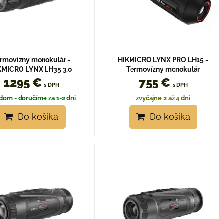
rmovízny monokulár -
HIKMICRO LYNX PRO LH15 -
KMICRO LYNX LH35 3.0
Termovízny monokulár
1295 €
755 €
s DPH
s DPH
dom - doručíme za 1-2 dni
zvyčajne 2 až 4 dni
Do košíka
Do košíka