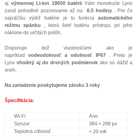
aj
výmennej Li-ion 18650 batérii
Vám monokulár Lynx
zaistí pohodlné pozorovanie až na
6,5 ​​hodiny
. Pre čo
najväčšiu výdrž batérie je tu funkcia
automatického
režimu spánku
, ktorá šetrí batériu prístroja, pri jeho
náklone do určitých polôh.
Disponuje tiež vlastnosťami ako je
napríklad
vodeodolnosť a odolnosť IP67
. Preto je
Lynx
vhodný aj do drsných podmienok
ako sú dážď a
sneh.
Na zariadenie poskytujeme záruku 3 roky
Špecifikácia:
Wi-Fi
Áno
Senzor
384 × 288 px
Teplotná citlivosť
< 20 mK