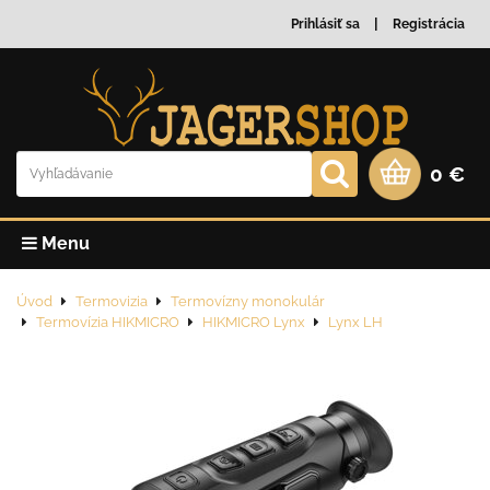
Prihlásiť sa
Registrácia
0 €
Menu
Úvod
Termovizia
Termovízny monokulár
Termovízia HIKMICRO
HIKMICRO Lynx
Lynx LH