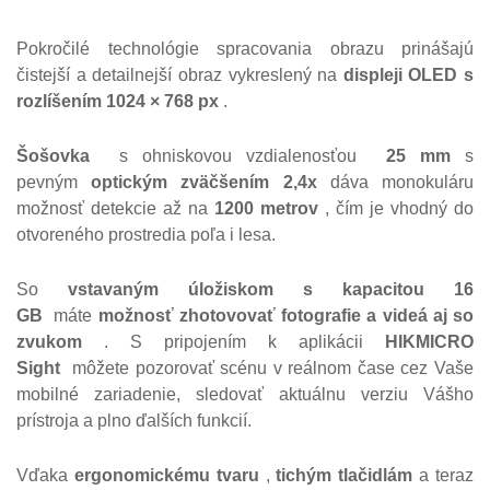
Pokročilé technológie spracovania obrazu prinášajú
čistejší a detailnejší obraz vykreslený na
displeji OLED s
rozlíšením 1024 × 768 px
.
Šošovka
s ohniskovou vzdialenosťou
25 mm
s
pevným
optickým zväčšením 2,4x
dáva monokuláru
možnosť detekcie až na
1200 metrov
, čím je vhodný do
otvoreného prostredia poľa i lesa.
So
vstavaným
úložiskom s kapacitou 16
GB
máte
možnosť zhotovovať fotografie a videá aj so
zvukom
. S pripojením k aplikácii
HIKMICRO
Sight
môžete pozorovať scénu v reálnom čase cez Vaše
mobilné zariadenie, sledovať aktuálnu verziu Vášho
prístroja a plno ďalších funkcií.
Vďaka
ergonomickému tvaru
,
tichým tlačidlám
a teraz