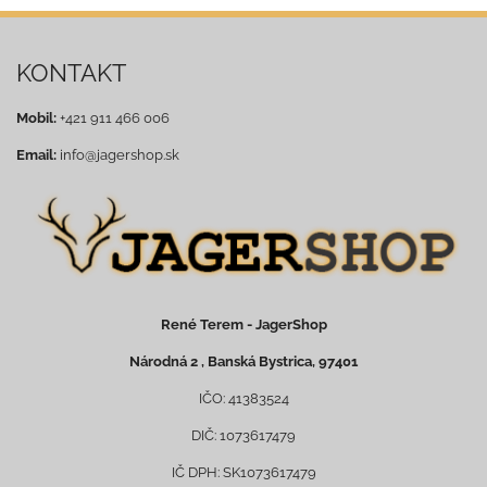
KONTAKT
Mobil:
+421 911 466 006
Email:
info@jagershop.sk
René Terem - JagerShop
Národná 2 , Banská Bystrica, 97401
IČO: 41383524
DIČ: 1073617479
IČ DPH: SK1073617479