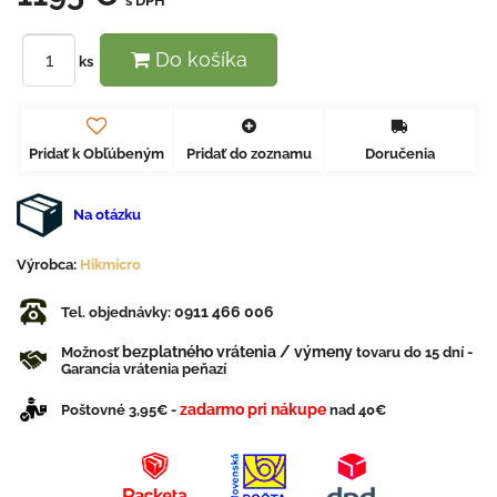
s DPH
Do košíka
ks
Pridať k Obľúbeným
Pridať do zoznamu
Doručenia
Na otázku
Výrobca:
Hikmicro
0911 466 006
Tel. objednávky:
bezplatného vrátenia / výmeny
Možnosť
tovaru do 15 dní -
Garancia vrátenia peňazí
zadarmo pri nákupe
Poštovné 3,95€ -
nad 40€