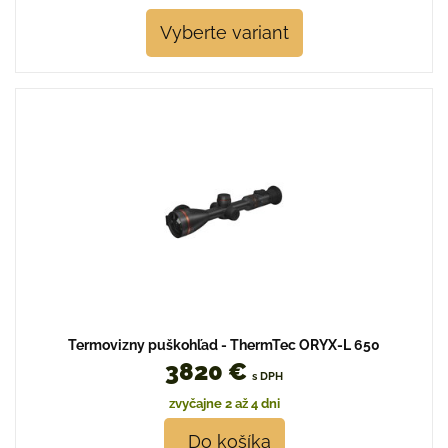
Vyberte variant
Termovizny puškohľad - ThermTec ORYX-L 650
3820 €
s DPH
zvyčajne 2 až 4 dni
Do košíka