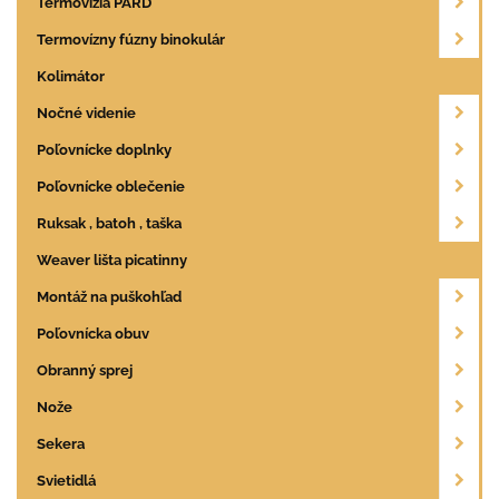
Termovízia PARD
Termovízny fúzny binokulár
Kolimátor
Nočné videnie
Poľovnícke doplnky
Poľovnícke oblečenie
Ruksak , batoh , taška
Weaver lišta picatinny
Montáž na puškohľad
Poľovnícka obuv
Obranný sprej
Nože
Sekera
Svietidlá