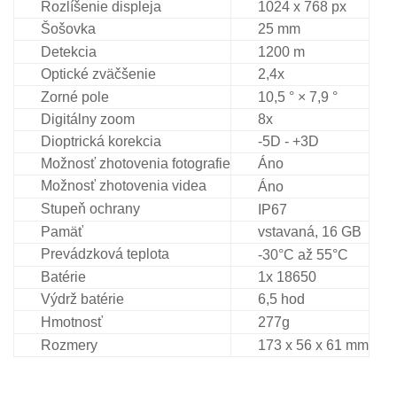
Rozlíšenie displeja
1024 x 768 px
Šošovka
25 mm
Detekcia
1200 m
Optické zväčšenie
2,4x
Zorné pole
10,5 ° × 7,9 °
Digitálny zoom
8x
Dioptrická korekcia
-5D - +3D
Možnosť zhotovenia fotografie
Áno
Možnosť zhotovenia videa
Áno
Stupeň ochrany
IP67
Pamäť
vstavaná, 16 GB
Prevádzková teplota
-30°C až 55°C
Batérie
1x 18650
Výdrž batérie
6,5 hod
Hmotnosť
277g
Rozmery
173 x 56 x 61 mm