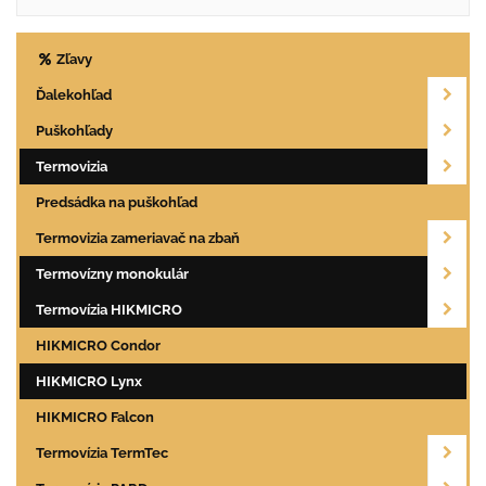
Zľavy
Ďalekohľad
Puškohľady
Termovizia
Predsádka na puškohľad
Termovizia zameriavač na zbaň
Termovízny monokulár
Termovízia HIKMICRO
HIKMICRO Condor
HIKMICRO Lynx
HIKMICRO Falcon
Termovízia TermTec