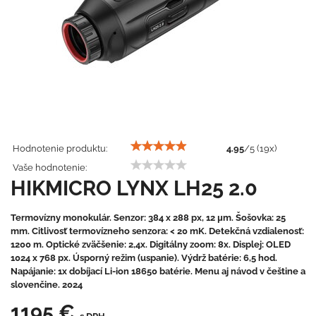
Hodnotenie produktu:
4.95
/
5
(
19
x)
Vaše hodnotenie:
HIKMICRO LYNX LH25 2.0
Termovízny monokulár. Senzor: 384 x 288 px, 12 μm. Šošovka: 25
mm. Citlivosť termovízneho senzora: < 20 mK. Detekčná vzdialenosť:
1200 m. Optické zväčšenie: 2,4x. Digitálny zoom: 8x. Displej: OLED
1024 x 768 px. Úsporný režim (uspanie). Výdrž batérie: 6,5 hod.
Napájanie: 1x dobíjací Li-ion 18650 batérie. Menu aj návod v češtine a
slovenčine. 2024
1195 €