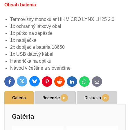
Obsah balenia:
Termovízny monokulár HIKMICRO LYNX LH25 2.0
1x ochranný látkový obal
1x pútko na zápästie
1x nabíjačka
2x dobíjacia batéria 18650
1x USB dátový kábel
Handrička na optiku
Návod v češtine a slovenčine
Bluesky
Twitter
Facebook
Pinterest
Reddit
LinkedIn
WhatsApp
E-
mail
Galéria
Recenzie
0
Diskusia
0
Galéria