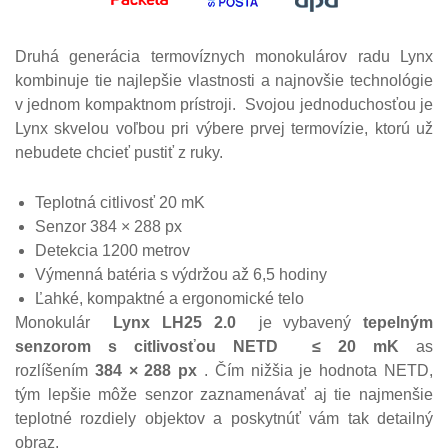
Druhá generácia termovíznych monokulárov radu Lynx
kombinuje tie najlepšie vlastnosti a najnovšie technológie
v jednom kompaktnom prístroji.
Svojou jednoduchosťou je
Lynx skvelou voľbou pri výbere prvej termovízie, ktorú už
nebudete chcieť pustiť z ruky.
Teplotná citlivosť 20 mK
Senzor 384 × 288 px
Detekcia 1200 metrov
Výmenná batéria s výdržou až 6,5 hodiny
Ľahké, kompaktné a ergonomické telo
Monokulár
Lynx LH25 2.0
je vybavený
tepelným
senzorom s citlivosťou NETD
≤ 20 mK
as
rozlíšením
384 × 288 px
. Čím nižšia je hodnota NETD,
tým lepšie môže senzor zaznamenávať aj tie najmenšie
teplotné rozdiely objektov a poskytnúť vám tak detailný
obraz.