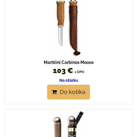
Marttiini Carbinox Moose
103 €
s DPH
Na otázku
Do košíka