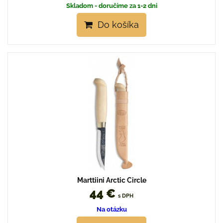
Skladom - doručíme za 1-2 dni
Do košíka
Marttiini Arctic Circle
44 €
s DPH
Na otázku