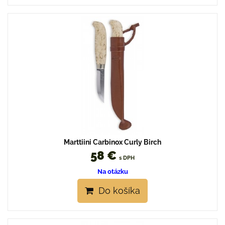
Marttiini Carbinox Curly Birch
58 €
s DPH
Na otázku
Do košíka