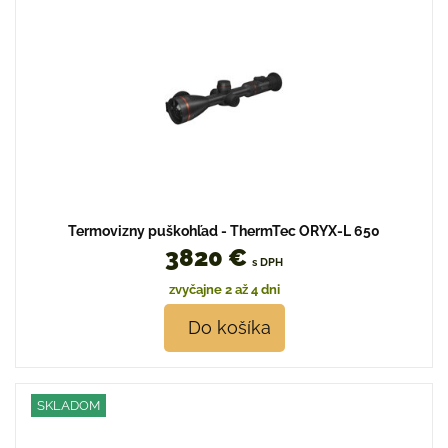
Termovizny puškohľad - ThermTec ORYX-L 650
3820 €
s DPH
zvyčajne 2 až 4 dni
Do košíka
SKLADOM