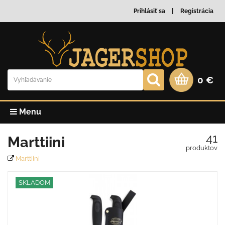
Prihlásiť sa
Registrácia
0 €
Menu
41
Marttiini
produktov
Marttiini
SKLADOM