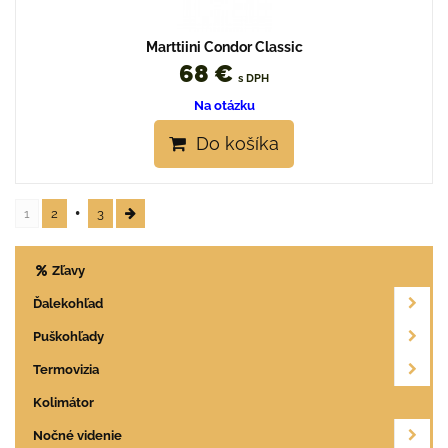
Marttiini Condor Classic
68 €
s DPH
Na otázku
Do košíka
1
2
3
Zľavy
Ďalekohľad
Puškohľady
Termovizia
Kolimátor
Nočné videnie