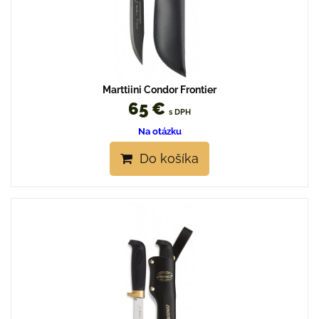
Marttiini Condor Frontier
65 €
s DPH
Na otázku
Do košíka