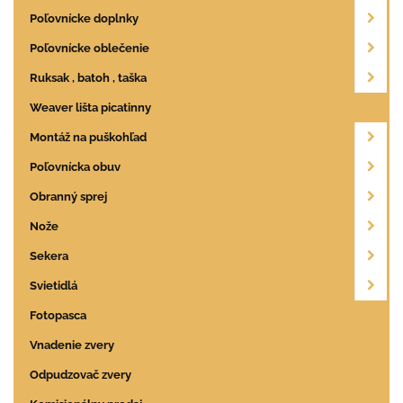
Poľovnícke doplnky
Poľovnícke oblečenie
Ruksak , batoh , taška
Weaver lišta picatinny
Montáž na puškohľad
Poľovnícka obuv
Obranný sprej
Nože
Sekera
Svietidlá
Fotopasca
Vnadenie zvery
Odpudzovač zvery