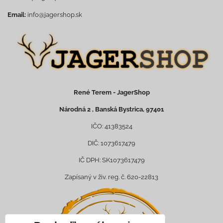
Email:
info@jagershop.sk
René Terem - JagerShop
Národná 2 , Banská Bystrica, 97401
IČO: 41383524
DIČ: 1073617479
IČ DPH: SK1073617479
Zapísaný v živ. reg. č. 620-22813