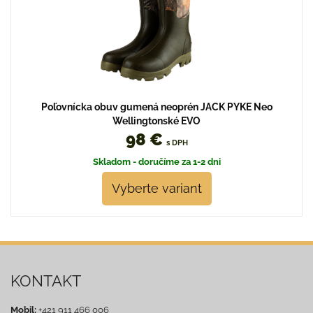
Poľovnícka obuv gumená neoprén JACK PYKE Neo
Wellingtonské EVO
98 €
s DPH
Skladom - doručíme za 1-2 dni
Vyberte variant
KONTAKT
Mobil:
+421 911 466 006