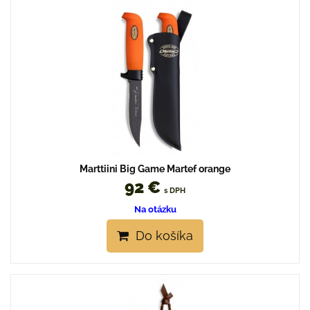
Marttiini Big Game Martef orange
92 €
s DPH
Na otázku
Do košíka