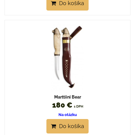
Do košíka
Marttiini Bear
180 €
s DPH
Na otázku
Do košíka