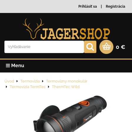
Prihlásiť sa
Registrácia
0 €
Menu
Úvod
Termovizia
Termovízny monokulár
Termovízia TermTec
ThermTec Wild