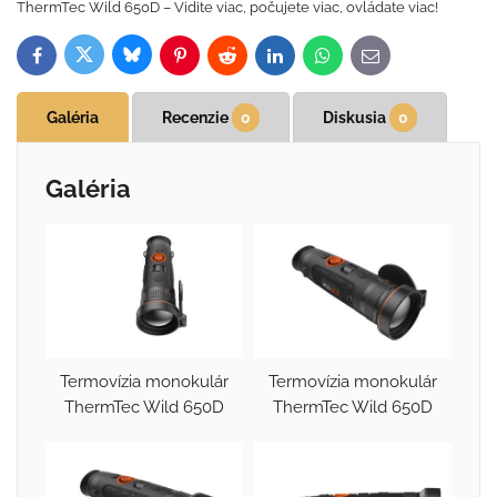
ThermTec Wild 650D – Vidite viac, počujete viac, ovládate viac!
Bluesky
Twitter
Facebook
Pinterest
Reddit
LinkedIn
WhatsApp
E-
mail
Galéria
Recenzie
0
Diskusia
0
Galéria
Termovízia monokulár
Termovízia monokulár
ThermTec Wild 650D
ThermTec Wild 650D