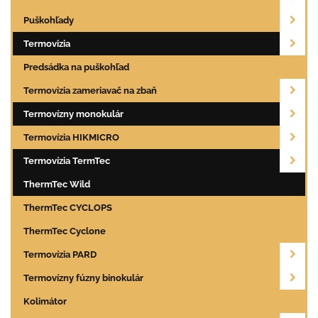
Puškohľady
Termovizia
Predsádka na puškohľad
Termovizia zameriavač na zbaň
Termovízny monokulár
Termovízia HIKMICRO
Termovízia TermTec
ThermTec Wild
ThermTec CYCLOPS
ThermTec Cyclone
Termovízia PARD
Termovízny fúzny binokulár
Kolimátor