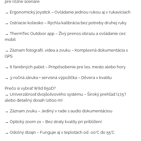
pre rôzne scenáre
→ Ergonomický joystick – Ovládanie jednou rukou aj v rukaviciach
→ Ostriacie koliesko – Rýchla kalibrácia bez potreby druhej ruky
→ ThermTec Outdoor app – Živý prenos obrazu a ovládanie cez
mobil
→ Záznam fotografií, videa a zvuku – Komplexná dokumentácia s
GPS
→ 6 farebných paliet – Prispôsobenie pre les, mesto alebo hory
→ 3-ročná záruka + servisná výpožička – Dôvera v kvalitu
Prečo si vybrať Wild 650D?
→ Univerzálnosť dvojšošvového systému – Široký prehľad (17.5°)
alebo detailný dosah (2600 m)
→ Záznam zvuku – Jediný v rade s audio dokumentáciou
→ Optický zoom 2x – Bez straty kvality pri priblížení
→ Odolný dizajn – Funguje aj v teplotách od -20°C do 55°C