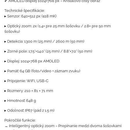
✔ AMOLED displej 1024×768 px – Krištáľovo čistý obraz
Technické špecifikácie:
▸ Senzor: 640×512 px (≤18 mK)
▸ Optický zoom: 2x (1.4× pre 25 mm šošovku / 2.8× pre 50 mm
šošovku)
▸ Detekcia: 1300 m (25 mm) / 2600 m (50 mm)
▸ Zorné pole: 17.5°×14.0° (25 mm) / 8.8°×7.0° (50 mm)
▸ Displej: 1024×768 px AMOLED
▸ Pamäť: 64 GB (foto/video + záznam zvuku)
▸ Pripojenie: WiFi, USB-C
▸ Rozmery: 210 × 81 × 71 mm
▸ Hmotnosť: 648 g
▸ Odolnosť: IP67 (pád z 1.5 m)
Pokročilé funkcie:
→ Inteligentný optický zoom – Prepínanie medzi dvoma šošovkami