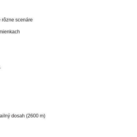
 rôzne scenáre
dmienkach
S
tailný dosah (2600 m)