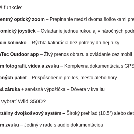
é funkcie:
igentný optický zoom
– Prepínanie medzi dvoma šošovkami pre
omický joystick
– Ovládanie jednou rukou aj v náročných po
cie koliesko
– Rýchla kalibrácia bez potreby druhej ruky
Tec Outdoor app
– Živý prenos obrazu a ovládanie cez mobil
 fotografií, videa a zvuku
– Komplexná dokumentácia s GP
bných paliet
– Prispôsobenie pre les, mesto alebo hory
ná záruka
+ servisná výpožička – Dôvera v kvalitu
i vybrať Wild 350D?
rzálny dvojšošvový systém
– Široký prehľad (10.5°) alebo de
m zvuku
– Jediný v rade s audio dokumentáciou