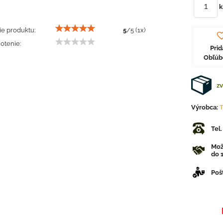
k
e produktu:
5
/
5
(
1
x)
otenie:
Prid
Obľú
zv
Výrobca:
Tel
Mož
do 1
Poš