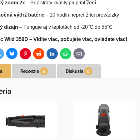
ký zoom 2x
– Bez straty kvality pri priblížení
očná výdrž batérie
– 10 hodín nepretržitej prevádzky
ý dizajn
– Funguje aj v teplotách od -20°C do 55°C
 Wild 350D – Vidite viac, počujete viac, ovládate viac!
Bluesky
witter
ok
Pinterest
Reddit
LinkedIn
WhatsApp
E-
mail
ia
Recenzie
0
Diskusia
0
éria