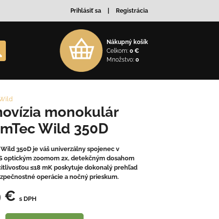
Prihlásiť sa
Registrácia
Nákupný košík
Celkom:
0 €
Množstvo:
0
Wild
ovízia monokulár
mTec Wild 350D
Wild 350D je váš univerzálny spojenec v
S optickým zoomom 2x, detekčným dosahom
itlivosťou ≤18 mK poskytuje dokonalý prehľad
ezpečnostné operácie a nočný prieskum.
9 €
s DPH