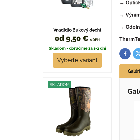
→
Optic
→
Výnim
→
Odoln
Vnadidlo Bukový decht
od 9,50 €
ThermTec
s DPH
Skladom - doručíme za 1-2 dni
T
Facebo
Vyberte variant
Galér
SKLADOM
Gal