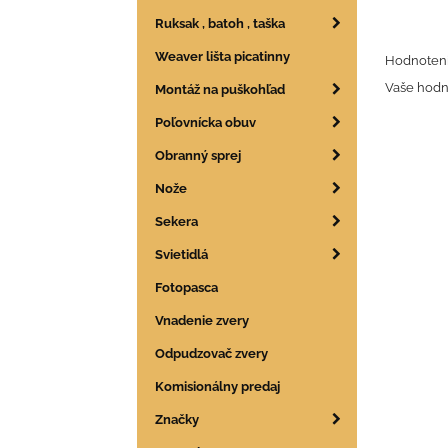
Ruksak , batoh , taška
Weaver lišta picatinny
Hodnoteni
Vaše hodn
Montáž na puškohľad
Poľovnícka obuv
Obranný sprej
Nože
Sekera
Svietidlá
Fotopasca
Vnadenie zvery
Odpudzovač zvery
Komisionálny predaj
Značky