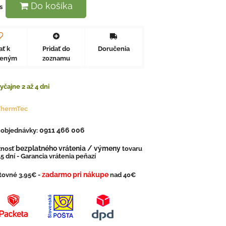
Do košíka
s
ať k
Pridať do
Doručenia
beným
zoznamu
yčajne 2 až 4 dni
ThermTec
0911 466 006
. objednávky:
bezplatného vrátenia / výmeny
nosť
tovaru
5 dní - Garancia vrátenia peňazí
zadarmo pri nákupe
tovné 3,95€ -
nad 40€