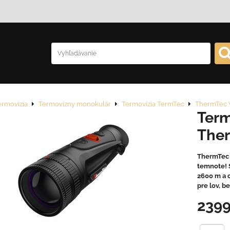
ermovizia
Termovízny monokulár
Termovízia TermTec
ThermTec 
Term
Ther
ThermTec 
temnote! 
2600 m a c
pre lov, b
239