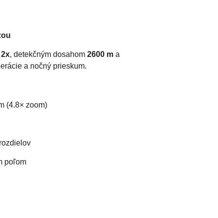
zou
 2x
, detekčným dosahom
2600 m
a
erácie a nočný prieskum.
m (4.8× zoom)
rozdielov
m poľom