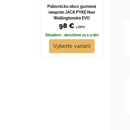
Poľovnícka obuv gumená
neoprén JACK PYKE Neo
Wellingtonské EVO
98 €
s DPH
Skladom - doručíme za 1-2 dni
Vyberte variant