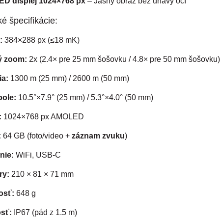
D displej 1024×768 px
– Jasný obraz bez únavy očí
é špecifikácie:
:
384×288 px (≤18 mK)
ý zoom:
2x (2.4× pre 25 mm šošovku / 4.8× pre 50 mm šošovku)
ia:
1300 m (25 mm) / 2600 m (50 mm)
pole:
10.5°×7.9° (25 mm) / 5.3°×4.0° (50 mm)
:
1024×768 px AMOLED
:
64 GB (foto/video +
záznam zvuku
)
nie:
WiFi, USB-C
ry:
210 × 81 × 71 mm
osť:
648 g
sť:
IP67 (pád z 1.5 m)