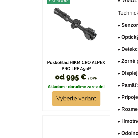
✔
AMOLE
SKLADOM
Technick
▸
Senzor
▸
Optick
▸
Detekc
▸
Zorné 
Puškohľad HIKMICRO ALPEX
PRO LRF A50P
▸
Displej
od 995 €
s DPH
▸
Pamäť
Skladom - doručíme za 1-2 dni
▸
Pripoje
Vyberte variant
▸
Rozme
▸
Hmotn
▸
Odolno