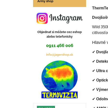
Army shop
ThermTe
Dvojšoš
Wild 350
Objednať si môžete cez eshop
citlivosť
alebo telefonicky
Hlavné 
0911 466 006
✔
Dvojš
info@jagershop.sk
✔
Detekc
✔
Ultra 
✔
Optic
✔
Výmen
✔
Odoln