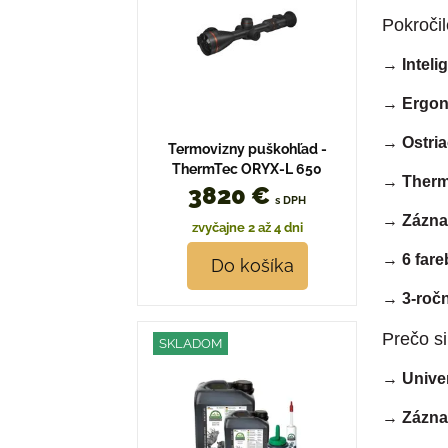
Pokročil
→
Intel
→
Ergon
→
Ostria
Termovizny puškohľad -
ThermTec ORYX-L 650
→
Therm
3820 €
s DPH
→
Záznam
zvyčajne 2 až 4 dni
→
6 fare
Do košíka
→
3-roč
Prečo s
SKLADOM
→
Unive
→
Zázna