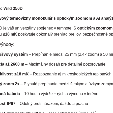
c Wild 350D
vový termovízny monokulár s optickým zoomom a AI analý
D je váš univerzálny spojenec v temnote! S
optickým zoomom
ou
≤18 mK
poskytuje dokonalý prehľad pre lov, bezpečnostné op
výhody:
ošvový systém
– Prepínanie medzi 25 mm (2.4× zoom) a 50 m
ia až 2600 m
– Maximálny dosah pre detailné pozorovanie
citlivosť ≤18 mK
– Rozpoznanie aj mikroskopických teplotných 
ký zoom 2x
– Plynulé prepínanie medzi širokým a úzkym zorný
ná batéria
– 10 hodín výdrže + rýchla výmena v teréne
osť IP67
– Odolný proti nárazom, dažďu a prachu