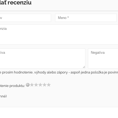
dať recenziu
e prosím hodnotenie, výhody alebo zápory - aspoň jedna položka je povin
tenie produktu:
nné)