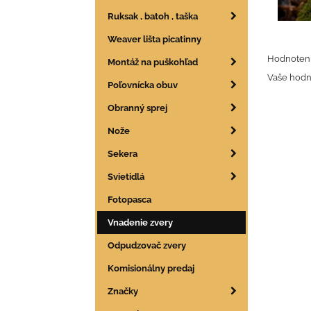
Ruksak , batoh , taška
Weaver lišta picatinny
Hodnoteni
Montáž na puškohľad
Vaše hodn
Poľovnícka obuv
Obranný sprej
Nože
Sekera
Svietidlá
Fotopasca
Vnadenie zvery
Odpudzovač zvery
Komisionálny predaj
Značky