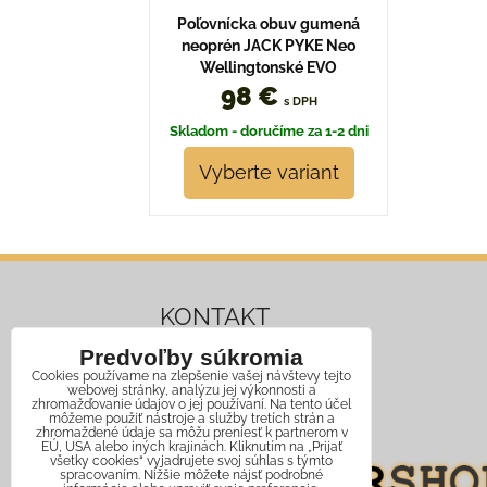
Poľovnícka obuv gumená
neoprén JACK PYKE Neo
Wellingtonské EVO
98 €
s DPH
Skladom - doručíme za 1-2 dni
Vyberte variant
KONTAKT
Predvoľby súkromia
Mobil:
+421 911 466 006
Cookies používame na zlepšenie vašej návštevy tejto
webovej stránky, analýzu jej výkonnosti a
Email:
info@jagershop.sk
zhromažďovanie údajov o jej používaní. Na tento účel
môžeme použiť nástroje a služby tretích strán a
zhromaždené údaje sa môžu preniesť k partnerom v
EÚ, USA alebo iných krajinách. Kliknutím na „Prijať
všetky cookies“ vyjadrujete svoj súhlas s týmto
spracovaním. Nižšie môžete nájsť podrobné