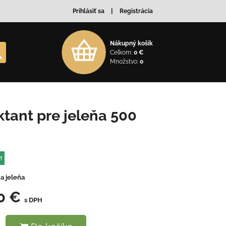
Prihlásiť sa
Registrácia
Nákupný košík
Celkom:
0 €
Množstvo:
0
ktant pre jeleňa 500
M
a jeleňa
0 €
s DPH