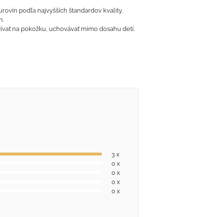
rovín podľa najvyšších štandardov kvality.
h.
žívať na pokožku, uchovávať mimo dosahu detí.
3 x
0 x
0 x
0 x
0 x