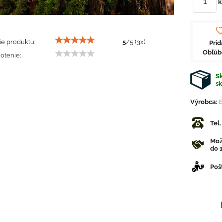
k
e produktu:
5
/
5
(
3
x)
Prid
Obľú
otenie:
Sk
s
Výrobca:
Tel
Mož
do 1
Poš