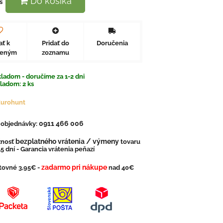
Do košíka
s
ať k
Pridať do
Doručenia
beným
zoznamu
ladom - doručíme za 1-2 dni
kladom:
2
ks
Eurohunt
0911 466 006
. objednávky:
bezplatného vrátenia / výmeny
nosť
tovaru
5 dní - Garancia vrátenia peňazí
zadarmo pri nákupe
tovné 3,95€ -
nad 40€