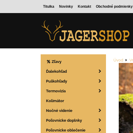
Titulka
Novinky
Kontakt
Obchodné podmienky
Úvod
V
Zľavy
Ďalekohľad
Puškohľady
Termovizia
Kolimátor
Nočné videnie
Poľovnícke doplnky
Poľovnícke oblečenie