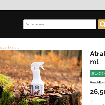
nadenie zvery
Atra
ml
SKLADO
Vnadidlo n
26,5