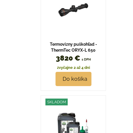
Termovizny puškohľad -
ThermTec ORYX-L 650
3820 €
s DPH
zvyčajne 2 až 4 dni
Do košíka
SKLADOM