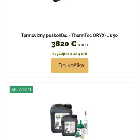
Termovizny puškohľad - ThermTec ORYX-L 650
3820 €
s DPH
zvyčajne 2 až 4 dni
Do košíka
SKLADOM