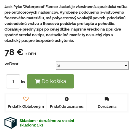
Jack Pyke Waterproof Fleece Jacket je všestranná a praktická voľba
pre outdoorových nadšencov. Vyrobené z odolného 3-vrstvového
fleecového materiálu, má polyesterový vonkajší povrch, priedušnú
vodeodolnú vrstvu a fleecovú podšívku pre teplo a pohodlie.
Obsahuje predný zips po celej dĺžke, náprsné vrecko na zips, dve
spodné vrecká na zips, nastaviteľné manžety na suchý zips a
elastický pás pre bezpečné uchytenie.
78 €
s DPH
Veľkosť
Do košíka
ks
Pridať k Obľúbeným
Pridať do zoznamu
Doručenia
Skladom - doručíme za 1-2 dni
skladom:
1
ks