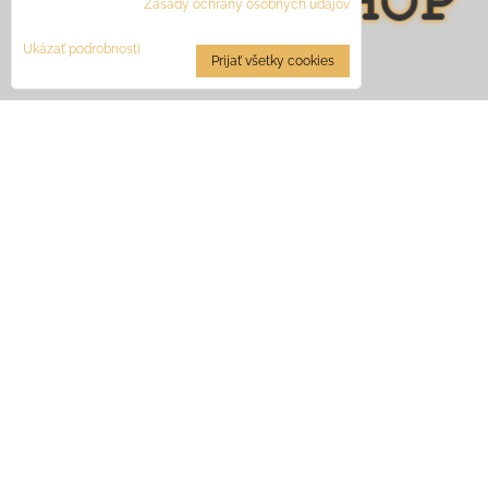
Zásady ochrany osobných údajov
Ukázať podrobnosti
Prijať všetky cookies
René Terem - JagerShop
Národná 2 , Banská Bystrica, 97401
IČO: 41383524
DIČ: 1073617479
IČ DPH: SK1073617479
Zapísaný v živ. reg. č. 620-22813