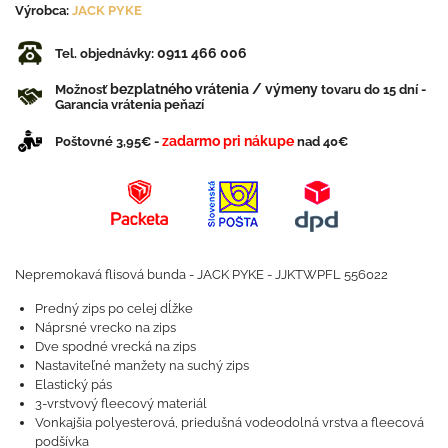
Výrobca:
JACK PYKE
0911 466 006
Tel. objednávky:
bezplatného vrátenia / výmeny
Možnosť
tovaru do 15 dní -
Garancia vrátenia peňazí
zadarmo pri nákupe
Poštovné 3,95€ -
nad 40€
Nepremokavá flisová bunda - JACK PYKE - JJKTWPFL 556022
Predný zips po celej dĺžke
Náprsné vrecko na zips
Dve spodné vrecká na zips
Nastaviteľné manžety na suchý zips
Elastický pás
3-vrstvový fleecový materiál
Vonkajšia polyesterová, priedušná vodeodolná vrstva a fleecová
podšívka