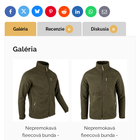
Bluesky
Twitter
Facebook
Pinterest
Reddit
LinkedIn
WhatsApp
E-
mail
Galéria
Recenzie
0
Diskusia
0
Galéria
Nepremokavá
Nepremokavá
fleecová bunda -
fleecová bunda -