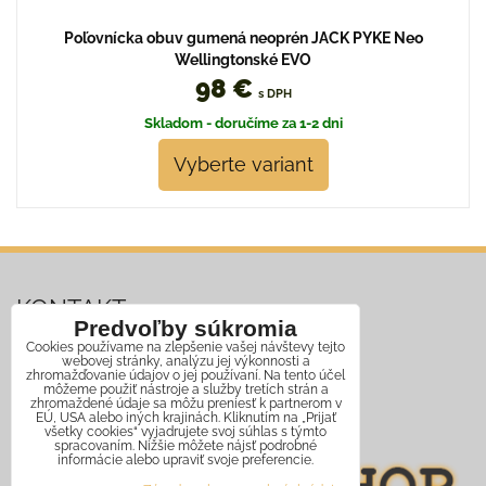
Poľovnícka obuv gumená neoprén JACK PYKE Neo
Wellingtonské EVO
98 €
s DPH
Skladom - doručíme za 1-2 dni
Vyberte variant
KONTAKT
Predvoľby súkromia
Cookies používame na zlepšenie vašej návštevy tejto
Mobil:
+421 911 466 006
webovej stránky, analýzu jej výkonnosti a
zhromažďovanie údajov o jej používaní. Na tento účel
môžeme použiť nástroje a služby tretích strán a
Email:
info@jagershop.sk
zhromaždené údaje sa môžu preniesť k partnerom v
EÚ, USA alebo iných krajinách. Kliknutím na „Prijať
všetky cookies“ vyjadrujete svoj súhlas s týmto
spracovaním. Nižšie môžete nájsť podrobné
informácie alebo upraviť svoje preferencie.