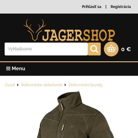
Prihlásiť sa
Registrácia
0 €
Menu
Úvod
Poľovnícke oblečenie
Poľovnícke bundy