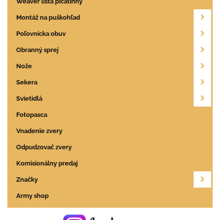
Weaver lišta picatinny
Montáž na puškohľad
Poľovnícka obuv
Obranný sprej
Nože
Sekera
Svietidlá
Fotopasca
Vnadenie zvery
Odpudzovač zvery
Komisionálny predaj
Značky
Army shop