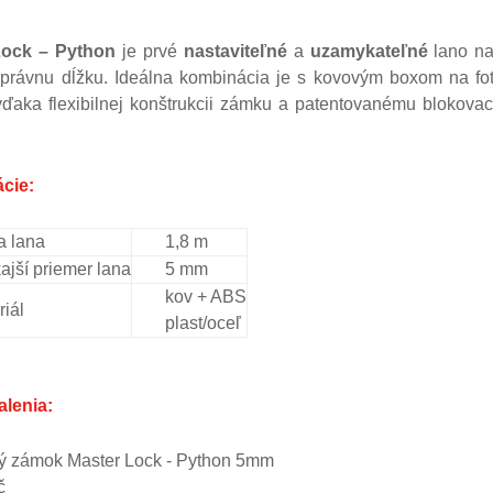
Lock – Python
je prvé
nastaviteľné
a
uzamykateľné
lano na
správnu dĺžku. Ideálna kombinácia je s kovovým boxom na fo
vďaka flexibilnej konštrukcii zámku a patentovanému blokov
ácie:
a lana
1,8 m
ajší priemer lana
5 mm
kov + ABS
riál
plast/oceľ
lenia:
ý zámok Master Lock - Python 5mm
č