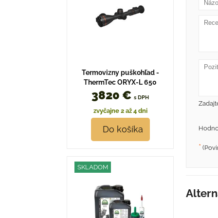
Termovizny puškohľad -
ThermTec ORYX-L 650
3820 €
s DPH
Zadajt
zvyčajne 2 až 4 dni
Do košíka
Hodno
*
(Povi
SKLADOM
Altern