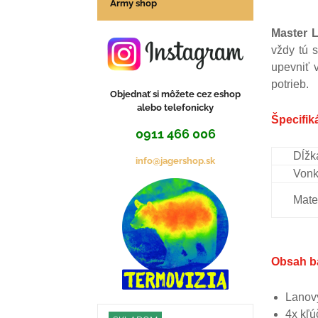
Army shop
Master 
vždy tú 
upevniť 
potrieb.
Objednať si môžete cez eshop
alebo telefonicky
Špecifik
0911 466 006
Dĺžk
info@jagershop.sk
Vonk
Mate
Obsah ba
Lanov
4x kľú