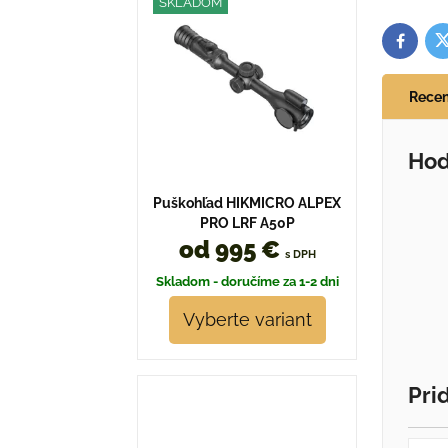
SKLADOM
T
Facebo
Recen
Hod
Puškohľad HIKMICRO ALPEX
PRO LRF A50P
od 995 €
s DPH
Skladom - doručíme za 1-2 dni
Vyberte variant
Pri