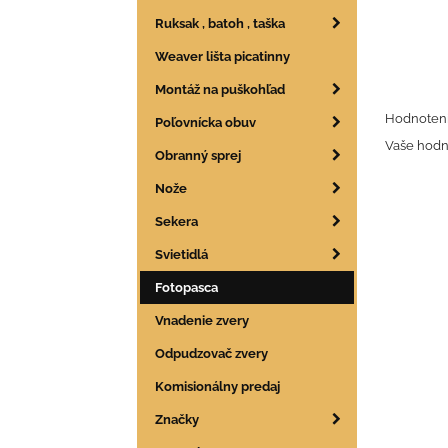
Ruksak , batoh , taška
Weaver lišta picatinny
Montáž na puškohľad
Hodnoteni
Poľovnícka obuv
Vaše hodn
Obranný sprej
Nože
Sekera
Svietidlá
Fotopasca
Vnadenie zvery
Odpudzovač zvery
Komisionálny predaj
Značky