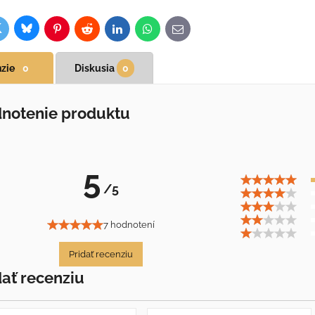
Bluesky
witter
ok
Pinterest
Reddit
LinkedIn
WhatsApp
E-
mail
zie
0
Diskusia
0
notenie produktu
5
/5
7 hodnotení
Pridať recenziu
dať recenziu