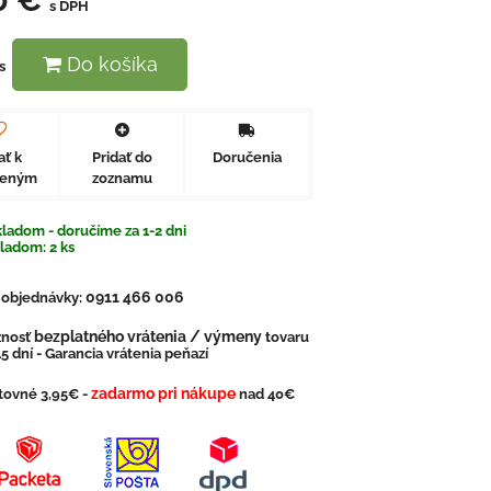
s DPH
Do košíka
s
ať k
Pridať do
Doručenia
beným
zoznamu
ladom - doručíme za 1-2 dni
kladom:
2
ks
0911 466 006
. objednávky:
bezplatného vrátenia / výmeny
nosť
tovaru
5 dní - Garancia vrátenia peňazí
zadarmo pri nákupe
tovné 3,95€ -
nad 40€