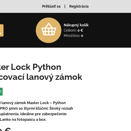
Prihlásiť sa
Registrácia
Nákupný košík
Celkom:
0 €
Množstvo:
0
er Lock Python
covací lanový zámok
M
í lanový zámok Master Lock – Python
RO 5mm so štyrmi kľúčmi. Široký rozsah
 uplatnenia. Ideálne pre zabezpečenie
 Lanko na fotopascu a box.
0 €