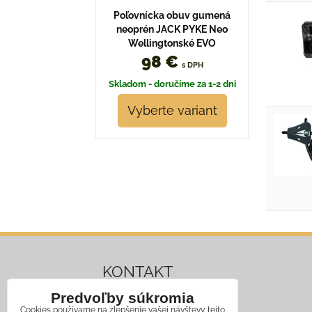
Poľovnícka obuv gumená
neoprén JACK PYKE Neo
Wellingtonské EVO
98 €
s DPH
Skladom - doručíme za 1-2 dni
Vyberte variant
KONTAKT
Predvoľby súkromia
Mobil:
+421 911 466 006
Cookies používame na zlepšenie vašej návštevy tejto