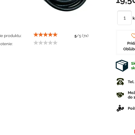
k
e produktu:
5
/
5
(
7
x)
Prid
otenie:
Obľú
Sk
s
Tel
Mož
do 1
Poš