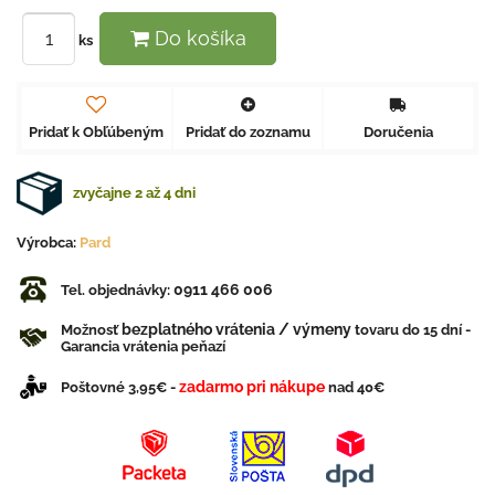
Do košíka
ks
Pridať k Obľúbeným
Pridať do zoznamu
Doručenia
zvyčajne 2 až 4 dni
Výrobca:
Pard
0911 466 006
Tel. objednávky:
bezplatného vrátenia / výmeny
Možnosť
tovaru do 15 dní -
Garancia vrátenia peňazí
zadarmo pri nákupe
Poštovné 3,95€ -
nad 40€