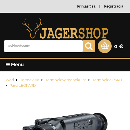
Prihlásiť sa
Registrácia
0 €
Menu
Úvod
Termovizia
Termovízny monokulár
Termovízia PARD
Pard LEOPARD