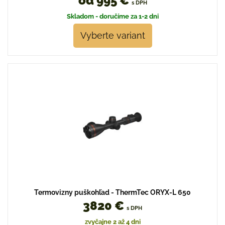
od 995 €
s DPH
Skladom - doručíme za 1-2 dni
Vyberte variant
Termovizny puškohľad - ThermTec ORYX-L 650
3820 €
s DPH
zvyčajne 2 až 4 dni