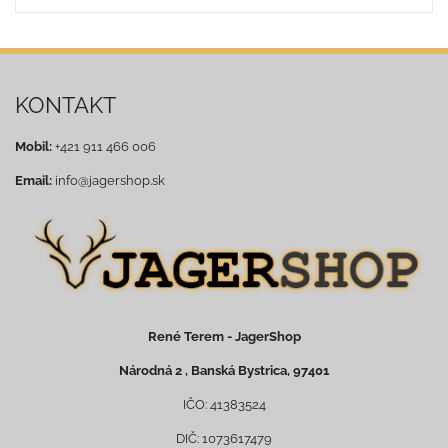
KONTAKT
Mobil:
+421 911 466 006
Email:
info@jagershop.sk
René Terem - JagerShop
Národná 2 , Banská Bystrica, 97401
IČO: 41383524
DIČ: 1073617479