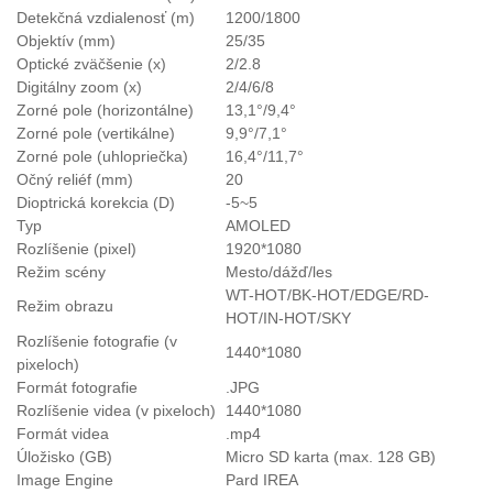
Detekčná vzdialenosť (m)
1200/1800
Objektív (mm)
25/35
Optické zväčšenie (x)
2/2.8
Digitálny zoom (x)
2/4/6/8
Zorné pole (horizontálne)
13,1°/9,4°
Zorné pole (vertikálne)
9,9°/7,1°
Zorné pole (uhlopriečka)
16,4°/11,7°
Očný reliéf (mm)
20
Dioptrická korekcia (D)
-5~5
Typ
AMOLED
Rozlíšenie (pixel)
1920*1080
Režim scény
Mesto/dážď/les
WT-HOT/BK-HOT/EDGE/RD-
Režim obrazu
HOT/IN-HOT/SKY
Rozlíšenie fotografie (v
1440*1080
pixeloch)
Formát fotografie
.JPG
Rozlíšenie videa (v pixeloch)
1440*1080
Formát videa
.mp4
Úložisko (GB)
Micro SD karta (max. 128 GB)
Image Engine
Pard IREA