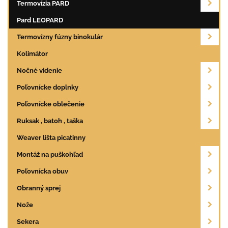
Termovízia PARD
Pard LEOPARD
Termovízny fúzny binokulár
Kolimátor
Nočné videnie
Poľovnícke doplnky
Poľovnícke oblečenie
Ruksak , batoh , taška
Weaver lišta picatinny
Montáž na puškohľad
Poľovnícka obuv
Obranný sprej
Nože
Sekera