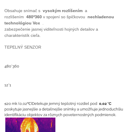
Obsahuje snímač s
vysokým rozlíšením
a
rozlíšením
480*360
v spojení so špičkovou
nechladenou
technológiou Vox
.
zabezpečenie jasnej viditeľnosti hojných detailov a
charakteristík cieľa.
TEPELNÝ SENZOR
480*360
12*1
≤20 mk (0,02℃)Detekuje jemný teplotný rozdiel pod
0,02 °C
poskytuje jasnejšie a detailnejšie snímky a umožňuje jednoduchšiu
identifikáciu objektov za rôznych poveternostných podmienok.