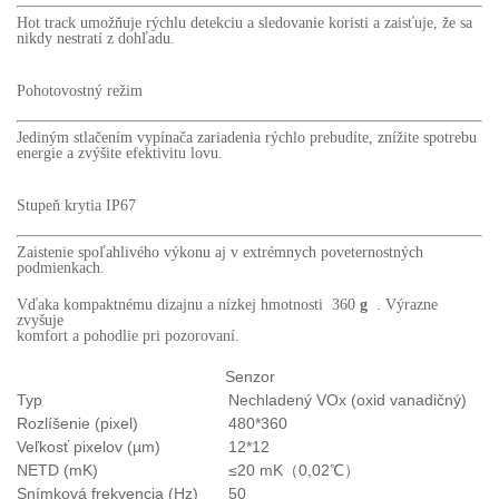
Hot track umožňuje rýchlu detekciu a sledovanie koristi a zaisťuje, že sa
nikdy nestratí z dohľadu.
Pohotovostný režim
Jediným stlačením vypínača zariadenia rýchlo prebudíte, znížite spotrebu
energie a zvýšite efektivitu lovu.
Stupeň krytia IP67
Zaistenie spoľahlivého výkonu aj v extrémnych poveternostných
podmienkach.
Vďaka kompaktnému dizajnu a nízkej hmotnosti
360
g
. Výrazne
zvyšuje
komfort a pohodlie pri pozorovaní.
Senzor
Typ
Nechladený VOx (oxid vanadičný)
Rozlíšenie (pixel)
480*360
Veľkosť pixelov (µm)
12*12
NETD (mK)
≤20 mK（0,02℃）
Snímková frekvencia (Hz)
50