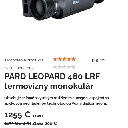
Hodnotenie produktu:
5
/
5
(
2
x)
Vaše hodnotenie:
PARD LEOPARD 480 LRF
termovízny monokulár
Obsahuje snímač s vysokým rozlíšením 480x360 v spojení so
špičkovou nechladenou technológiou Vox, s dialkomerom.
1255 €
s DPH
1455 €
s DPH
Zľava
200 €