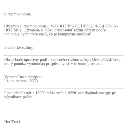
6 režimov obrazu
Obsahuje 6 režimov obrazu: WT-HOT/BK-HOT/EDGE/RD-HOT/IN-
HOT/SKY. Užívatelia si môžu prispôsobiť režim obrazu podľa
individuálnych preferencií, čo je komplexná možnosť.
3 scénické režimy
Obraz bude upravený podľa zvoleného režimu scény (Mesto/Dážď/Les),
ktorý ponúka výnimočnú prispôsobivosť v rôznom prostredí.
Vyberateľná a dobíjacia
Li-ion batéria 18650
Plne nabitá batéria 18650 môže rýchlo slúžiť ako doplnok energie pri
výpadkoch prúdu.
Hot Track