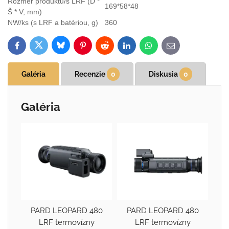
Rozmer produktu/s LRF (D *
169*58*48
Š * V, mm)
NW/ks (s LRF a batériou, g)
360
Bluesky
Twitter
Facebook
Pinterest
Reddit
LinkedIn
WhatsApp
E-
mail
Galéria
Recenzie
0
Diskusia
0
Galéria
PARD LEOPARD 480
PARD LEOPARD 480
LRF termovízny
LRF termovízny