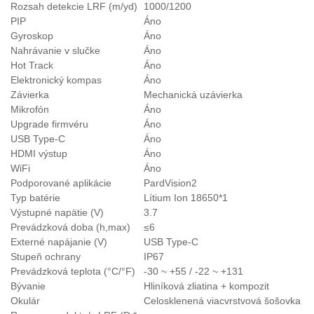
Rozsah detekcie LRF (m/yd)
1000/1200
PIP
Áno
Gyroskop
Áno
Nahrávanie v slučke
Áno
Hot Track
Áno
Elektronický kompas
Áno
Závierka
Mechanická uzávierka
Mikrofón
Áno
Upgrade firmvéru
Áno
USB Type-C
Áno
HDMI výstup
Áno
WiFi
Áno
Podporované aplikácie
PardVision2
Typ batérie
Lítium Ion 18650*1
Výstupné napätie (V)
3.7
Prevádzková doba (h,max)
≤6
Externé napájanie (V)
USB Type-C
Stupeň ochrany
IP67
Prevádzková teplota (°C/°F)
-30 ~ +55 / -22 ~ +131
Bývanie
Hliníková zliatina + kompozit
Okulár
Celosklenená viacvrstvová šošovka