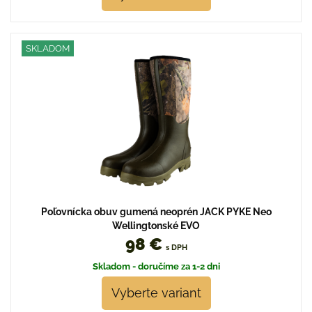
SKLADOM
Poľovnícka obuv gumená neoprén JACK PYKE Neo
Wellingtonské EVO
98 €
s DPH
Skladom - doručíme za 1-2 dni
Vyberte variant