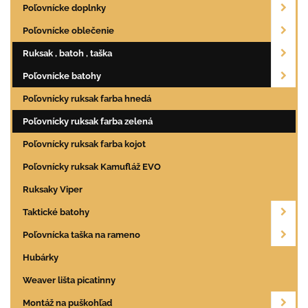
Poľovnícke doplnky
Poľovnícke oblečenie
Ruksak , batoh , taška
Poľovnícke batohy
Poľovnícky ruksak farba hnedá
Poľovnícky ruksak farba zelená
Poľovnícky ruksak farba kojot
Poľovnícky ruksak Kamufláž EVO
Ruksaky Viper
Taktické batohy
Poľovnícka taška na rameno
Hubárky
Weaver lišta picatinny
Montáž na puškohľad