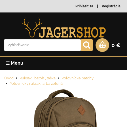
Prihlásiť sa
Registrácia
0 €
Menu
Úvod
Ruksak , batoh , taška
Poľovnícke batohy
Poľovnícky ruksak farba zelená