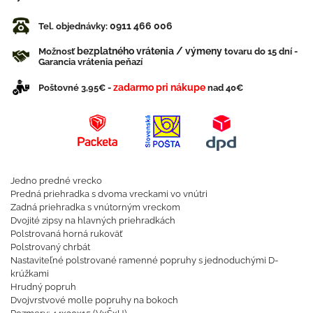
0911 466 006
Tel. objednávky:
bezplatného vrátenia / výmeny
Možnosť
tovaru do 15 dní -
Garancia vrátenia peňazí
zadarmo pri nákupe
Poštovné 3,95€ -
nad 40€
Jedno predné vrecko
Predná priehradka s dvoma vreckami vo vnútri
Zadná priehradka s vnútorným vreckom
Dvojité zipsy na hlavných priehradkách
Polstrovaná horná rukoväť
Polstrovaný chrbát
Nastaviteľné polstrované ramenné popruhy s jednoduchými D-
krúžkami
Hrudný popruh
Dvojvrstvové molle popruhy na bokoch