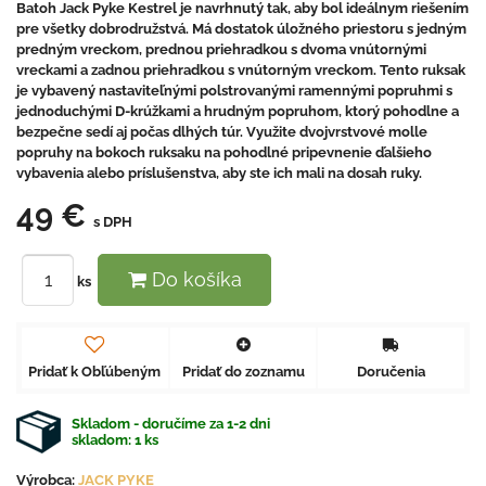
Batoh Jack Pyke Kestrel je navrhnutý tak, aby bol ideálnym riešením
pre všetky dobrodružstvá. Má dostatok úložného priestoru s jedným
predným vreckom, prednou priehradkou s dvoma vnútornými
vreckami a zadnou priehradkou s vnútorným vreckom. Tento ruksak
je vybavený nastaviteľnými polstrovanými ramennými popruhmi s
jednoduchými D-krúžkami a hrudným popruhom, ktorý pohodlne a
bezpečne sedí aj počas dlhých túr. Využite dvojvrstvové molle
popruhy na bokoch ruksaku na pohodlné pripevnenie ďalšieho
vybavenia alebo príslušenstva, aby ste ich mali na dosah ruky.
49 €
s DPH
Do košíka
ks
Pridať k Obľúbeným
Pridať do zoznamu
Doručenia
Skladom - doručíme za 1-2 dni
skladom:
1
ks
Výrobca:
JACK PYKE