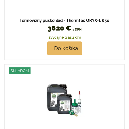
Termovizny puškohľad - ThermTec ORYX-L 650
3820 €
s DPH
zvyčajne 2 až 4 dni
Do košíka
SKLADOM