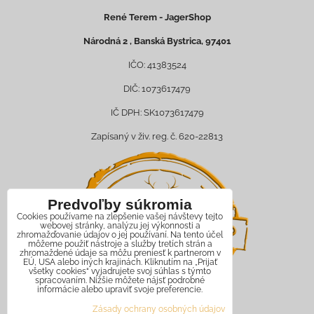
René Terem - JagerShop
Národná 2 , Banská Bystrica, 97401
IČO: 41383524
DIČ: 1073617479
IČ DPH: SK1073617479
Zapísaný v živ. reg. č. 620-22813
Predvoľby súkromia
Cookies používame na zlepšenie vašej návštevy tejto
webovej stránky, analýzu jej výkonnosti a
zhromažďovanie údajov o jej používaní. Na tento účel
môžeme použiť nástroje a služby tretích strán a
zhromaždené údaje sa môžu preniesť k partnerom v
EÚ, USA alebo iných krajinách. Kliknutím na „Prijať
všetky cookies“ vyjadrujete svoj súhlas s týmto
spracovaním. Nižšie môžete nájsť podrobné
informácie alebo upraviť svoje preferencie.
Zásady ochrany osobných údajov