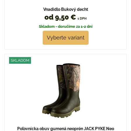
Vnadidlo Bukový decht
od 9,50 €
s DPH
Skladom - doručíme za 1-2 dni
Vyberte variant
SKLADOM
Poľovnícka obuv gumená neoprén JACK PYKE Neo