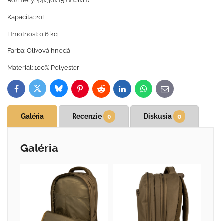
Rozmery: 44x30x15 (VxŠxH)
Kapacita: 20L
Hmotnosť: 0,6 kg
Farba: Olivová hnedá
Materiál: 100% Polyester
Bluesky
Twitter
Facebook
Pinterest
Reddit
LinkedIn
WhatsApp
E-
mail
Galéria
Recenzie
0
Diskusia
0
Galéria