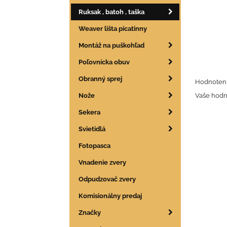
Ruksak , batoh , taška
Weaver lišta picatinny
Montáž na puškohľad
Poľovnícka obuv
Obranný sprej
Hodnoteni
Nože
Vaše hodn
Sekera
Svietidlá
Fotopasca
Vnadenie zvery
Odpudzovač zvery
Komisionálny predaj
Značky