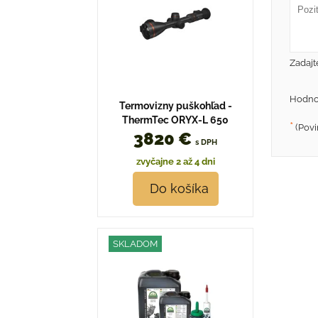
Zadajt
Hodno
Termovizny puškohľad -
ThermTec ORYX-L 650
*
(Povi
3820 €
s DPH
zvyčajne 2 až 4 dni
Do košíka
SKLADOM