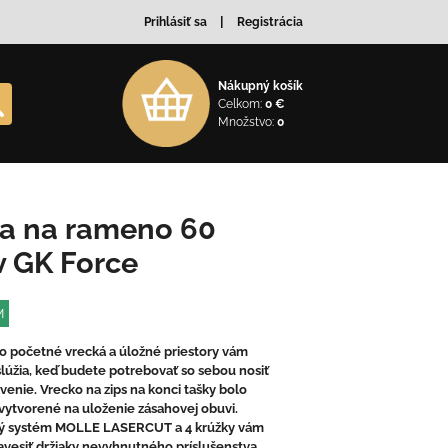
Prihlásiť sa
Registrácia
Nákupný košík
Celkom:
0 €
Množstvo:
0
a na rameno 60
ov GK Force
M
o početné vrecká a úložné priestory vám
lúžia, keď budete potrebovať so sebou nosiť
venie. Vrecko na zips na konci tašky bolo
vytvorené na uloženie zásahovej obuvi.
ý systém MOLLE LASERCUT a 4 krúžky vám
vesiť držiaky nevyhnutného príslušenstva.