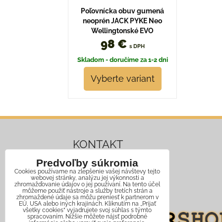
Poľovnícka obuv gumená
neoprén JACK PYKE Neo
Wellingtonské EVO
98 €
s DPH
Skladom - doručíme za 1-2 dni
Vyberte variant
KONTAKT
Predvoľby súkromia
Mobil:
+421 911 466 006
Cookies používame na zlepšenie vašej návštevy tejto
webovej stránky, analýzu jej výkonnosti a
Email:
info@jagershop.sk
zhromažďovanie údajov o jej používaní. Na tento účel
môžeme použiť nástroje a služby tretích strán a
zhromaždené údaje sa môžu preniesť k partnerom v
EÚ, USA alebo iných krajinách. Kliknutím na „Prijať
všetky cookies“ vyjadrujete svoj súhlas s týmto
spracovaním. Nižšie môžete nájsť podrobné