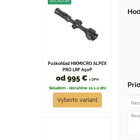
SKLADOM
Hod
Puškohľad HIKMICRO ALPEX
PRO LRF A50P
od 995 €
s DPH
Pri
Skladom - doručíme za 1-2 dni
Vyberte variant