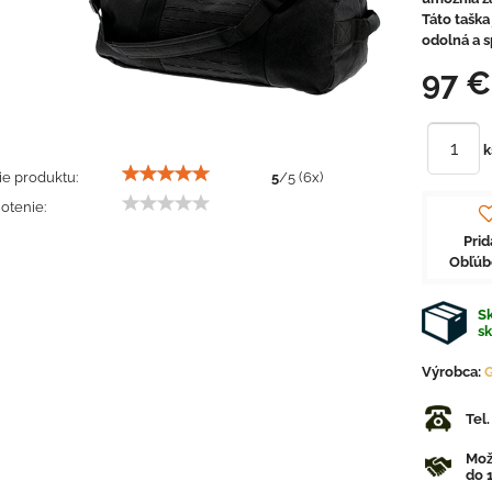
Táto taška
odolná a s
97 
k
e produktu:
5
/
5
(
6
x)
otenie:
Prid
Obľú
Sk
s
Výrobca:
G
Tel
Mož
do 1