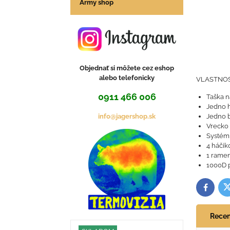
Army shop
Objednať si môžete cez eshop
alebo telefonicky
VLASTNOST
0911 466 006
Taška n
Jedno 
info@jagershop.sk
Jedno 
Vrecko 
Systém
4 háčik
1 rame
1000D 
T
Facebo
Recen