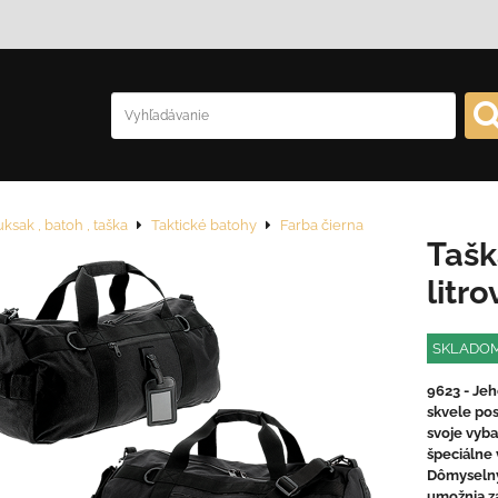
ksak , batoh , taška
Taktické batohy
Farba čierna
Tašk
litr
SKLADO
9623 - Jeh
skvele pos
svoje vyba
špeciálne 
Dômyseln
umožnia za