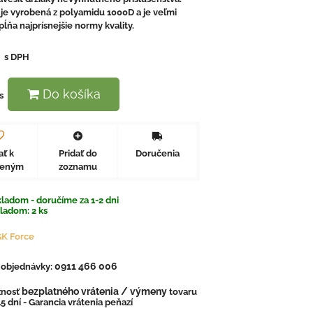
 je vyrobená z polyamidu 1000D a je veľmi
pĺňa najprísnejšie normy kvality.
€
s DPH
Do košíka
s
ať k
Pridať do
Doručenia
beným
zoznamu
ladom - doručíme za 1-2 dni
kladom:
2
ks
K Force
0911 466 006
. objednávky:
bezplatného vrátenia / výmeny
nosť
tovaru
5 dní - Garancia vrátenia peňazí