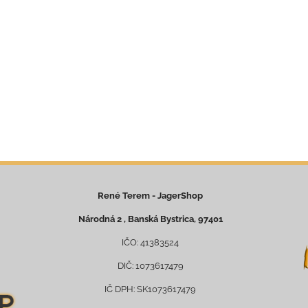
René Terem - JagerShop
Národná 2 , Banská Bystrica, 97401
IČO: 41383524
DIČ: 1073617479
IČ DPH: SK1073617479