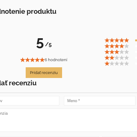
notenie produktu
5
/5
6 hodnotení
Pridať recenziu
dať recenziu