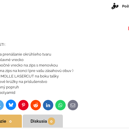
Poš
I :
a prenášanie okrúhleho tvaru
hlavné vrecko
bočné vrecko na zips s menovkou
na zips na konci (pre vašu zásahovú obuv )
 MOLLE LASERCUT na boku tašky
ové krúžky na príslušenstvo
nný popruh
polyamid
Bluesky
witter
ok
Pinterest
Reddit
LinkedIn
WhatsApp
E-
mail
zie
0
Diskusia
0