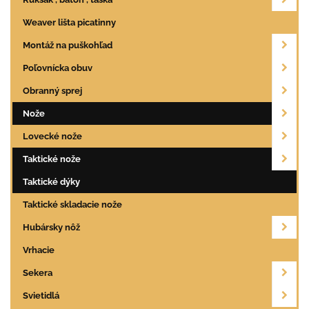
Weaver lišta picatinny
Montáž na puškohľad
Poľovnícka obuv
Obranný sprej
Nože
Lovecké nože
Taktické nože
Taktické dýky
Taktické skladacie nože
Hubársky nôž
Vrhacie
Sekera
Svietidlá