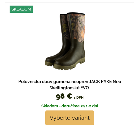
SKLADOM
Poľovnícka obuv gumená neoprén JACK PYKE Neo
Wellingtonské EVO
98 €
s DPH
Skladom - doručíme za 1-2 dni
Vyberte variant