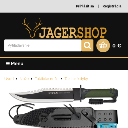
Prihlásiť sa
Registrácia
0 €
Menu
Úvod
Nože
Taktické nože
Taktické dýky