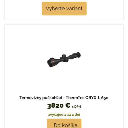
Vyberte variant
Termovizny puškohľad - ThermTec ORYX-L 650
3820 €
s DPH
zvyčajne 2 až 4 dni
Do košíka