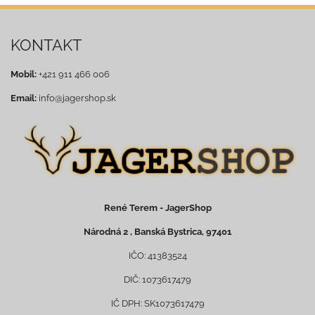
KONTAKT
Mobil:
+421 911 466 006
Email:
info@jagershop.sk
René Terem - JagerShop
Národná 2 , Banská Bystrica, 97401
IČO: 41383524
DIČ: 1073617479
IČ DPH: SK1073617479