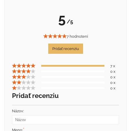
5
/5
7 hodnotení
Pridať recenziu
7 x
0 x
0 x
0 x
0 x
Pridať recenziu
Názov:
*
Meno: