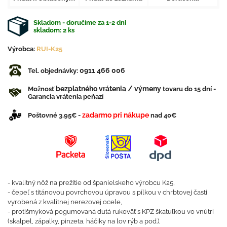
Skladom - doručíme za 1-2 dni
skladom:
2
ks
Výrobca:
RUI-K25
0911 466 006
Tel. objednávky:
bezplatného vrátenia / výmeny
Možnosť
tovaru do 15 dní -
Garancia vrátenia peňazí
zadarmo pri nákupe
Poštovné 3,95€ -
nad 40€
- kvalitný nôž na prežitie od španielskeho výrobcu K25,
- čepeľ s titánovou povrchovou úpravou s pílkou v chrbtovej časti
vyrobená z kvalitnej nerezovej ocele,
- protišmyková pogumovaná dutá rukoväť s KPZ škatuľkou vo vnútri
(skalpel, zápalky, pinzeta, háčiky na lov rýb a pod.),