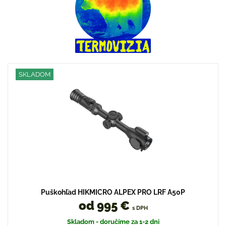
SKLADOM
Puškohľad HIKMICRO ALPEX PRO LRF A50P
od 995 €
s DPH
Skladom - doručíme za 1-2 dni