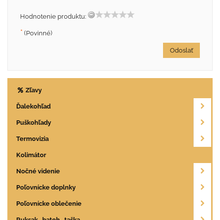
Hodnotenie produktu:
*
(Povinné)
Odoslať
Zľavy
Ďalekohľad
Puškohľady
Termovizia
Kolimátor
Nočné videnie
Poľovnícke doplnky
Poľovnícke oblečenie
Ruksak , batoh , taška