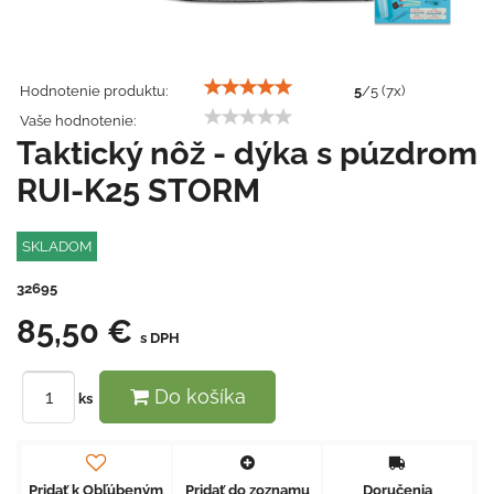
Hodnotenie produktu:
5
/
5
(
7
x)
Vaše hodnotenie:
Taktický nôž - dýka s púzdrom
RUI-K25 STORM
SKLADOM
32695
85,50 €
s DPH
Do košíka
ks
Pridať k Obľúbeným
Pridať do zoznamu
Doručenia