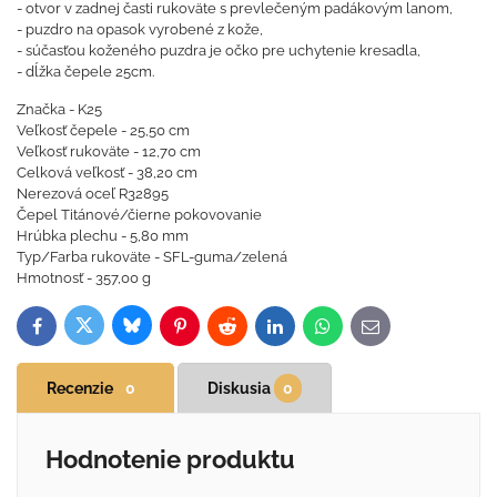
- otvor v zadnej časti rukoväte s prevlečeným padákovým lanom,
- puzdro na opasok vyrobené z kože,
- súčasťou koženého puzdra je očko pre uchytenie kresadla,
- dĺžka čepele 25cm.
Značka - K25
Veľkosť čepele - 25,50 cm
Veľkosť rukoväte - 12,70 cm
Celková veľkosť - 38,20 cm
Nerezová oceľ R32895
Čepel Titánové/čierne pokovovanie
Hrúbka plechu - 5,80 mm
Typ/Farba rukoväte - SFL-guma/zelená
Hmotnosť - 357,00 g
Bluesky
Twitter
Facebook
Pinterest
Reddit
LinkedIn
WhatsApp
E-
mail
Recenzie
0
Diskusia
0
Hodnotenie produktu