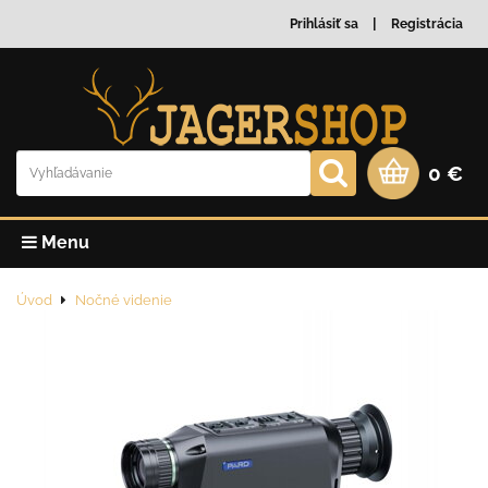
Prihlásiť sa
Registrácia
0 €
Menu
Úvod
Nočné videnie