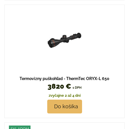
Termovizny puškohľad - ThermTec ORYX-L 650
3820 €
s DPH
zvyčajne 2 až 4 dni
Do košíka
SKLADOM