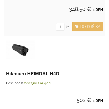
348,50 €
s DPH
DO KOŠÍKA
ks
Hikmicro HEIMDAL H4D
Dostupnosť:
zvyčajne 2 až 4 dni
502 €
s DPH