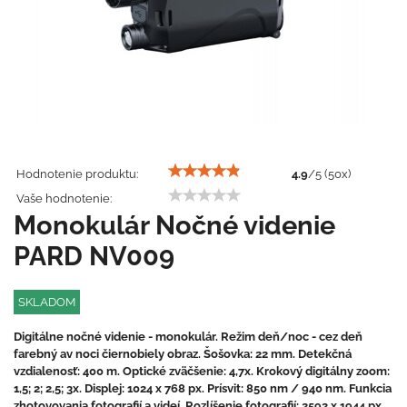
Hodnotenie produktu:
4.9
/
5
(
50
x)
Vaše hodnotenie:
Monokulár Nočné videnie
PARD NV009
SKLADOM
Digitálne nočné videnie - monokulár. Režim deň/noc - cez deň
farebný av noci čiernobiely obraz. Šošovka: 22 mm. Detekčná
vzdialenosť: 400 m. Optické zväčšenie: 4,7x. Krokový digitálny zoom:
1,5; 2; 2,5; 3x. Displej: 1024 x 768 px. Prísvit: 850 nm / 940 nm. Funkcia
zhotovovania fotografií a videí. Rozlíšenie fotografií: 2592 x 1944 px.