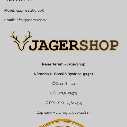
Mobil:
+421 911 466 006
Email:
info@jagershop.sk
René Terem - JagerShop
Národná 2 , Banská Bystrica, 97401
IČO: 41383524
DIČ: 1073617479
IČ DPH: SK1073617479
Zapísaný v živ. reg. č. 620-22813