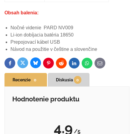
Obsah balenia:
Nočné videnie
PARD NV009
Li-ion dobíjacia batéria 18650
Prepojovací kábel USB
Návod na použitie v češtine a slovenčine
Bluesky
Twitter
Facebook
Pinterest
Reddit
LinkedIn
WhatsApp
E-
mail
Recenzie
0
Diskusia
0
Hodnotenie produktu
4.9
/5