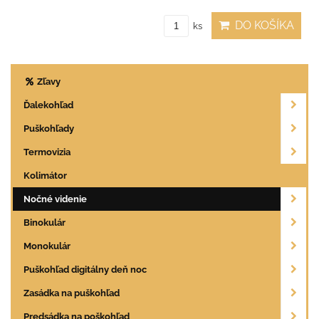
DO KOŠÍKA
ks
Zľavy
Ďalekohľad
Puškohľady
Termovizia
Kolimátor
Nočné videnie
Binokulár
Monokulár
Puškohľad digitálny deň noc
Zasádka na puškohľad
Predsádka na poškohľad