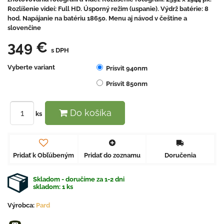
Rozlíšenie videí: Full HD. Úsporný režim (uspanie). Výdrž batérie: 8
hod. Napájanie na batériu 18650. Menu aj návod v češtine a
slovenčine
349 €
s DPH
Vyberte variant
Prísvit 940nm
Prísvit 850nm
Do košíka
ks
Pridať k Obľúbeným
Pridať do zoznamu
Doručenia
Skladom - doručíme za 1-2 dni
skladom:
1
ks
Výrobca:
Pard