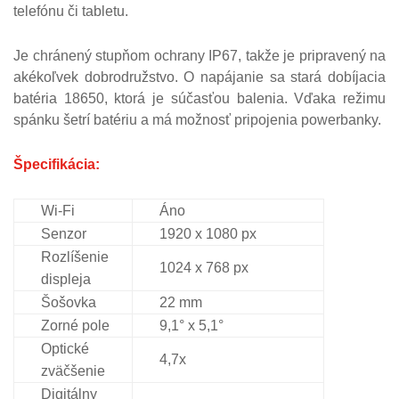
telefónu či tabletu.
Je chránený stupňom ochrany IP67, takže je pripravený na
akékoľvek dobrodružstvo.
O napájanie sa stará dobíjacia
batéria 18650, ktorá je súčasťou balenia.
Vďaka režimu
spánku šetrí batériu a má možnosť pripojenia powerbanky.
Špecifikácia:
Wi-Fi
Áno
Senzor
1920 x 1080 px
Rozlíšenie
1024 x 768 px
displeja
Šošovka
22 mm
Zorné pole
9,1° x 5,1°
Optické
4,7x
zväčšenie
Digitálny