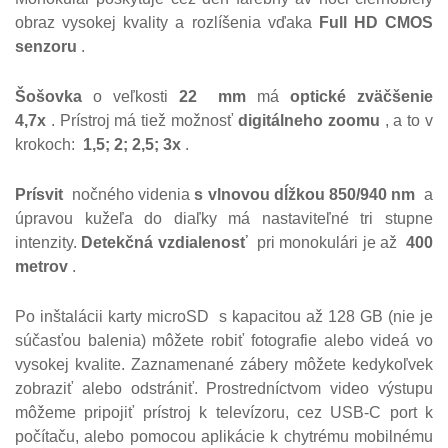
obraz vysokej kvality a rozlíšenia vďaka
Full HD CMOS
senzoru
.
Šošovka
o veľkosti
22
mm
má
optické zväčšenie
4,7x
.
Prístroj má tiež možnosť
digitálneho zoomu
, a to v
krokoch:
1,5;
2;
2,5;
3x
.
Prísvit
nočného videnia
s vlnovou dĺžkou 850/940 nm
a
úpravou kužeľa do diaľky má nastaviteľné tri stupne
intenzity.
Detekčná vzdialenosť
pri monokulári je až
400
metrov
.
Po inštalácii karty microSD
s kapacitou až 128 GB (nie je
súčasťou balenia) môžete robiť fotografie alebo videá vo
vysokej kvalite.
Zaznamenané zábery môžete kedykoľvek
zobraziť alebo odstrániť.
Prostredníctvom video výstupu
môžeme pripojiť prístroj k televízoru, cez USB-C port k
počítaču, alebo pomocou aplikácie k chytrému mobilnému