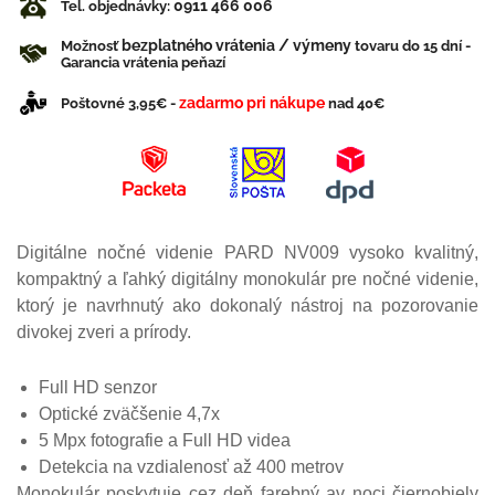
0911 466 006
Tel. objednávky:
bezplatného vrátenia / výmeny
Možnosť
tovaru do 15 dní -
Garancia vrátenia peňazí
zadarmo pri nákupe
Poštovné 3,95€ -
nad 40€
Digitálne nočné videnie PARD NV009 vysoko kvalitný,
kompaktný a ľahký digitálny monokulár pre nočné videnie,
ktorý je navrhnutý ako dokonalý nástroj na pozorovanie
divokej zveri a prírody.
Full HD senzor
Optické zväčšenie 4,7x
5 Mpx fotografie a Full HD videa
Detekcia na vzdialenosť až 400 metrov
Monokulár poskytuje cez deň farebný av noci čiernobiely