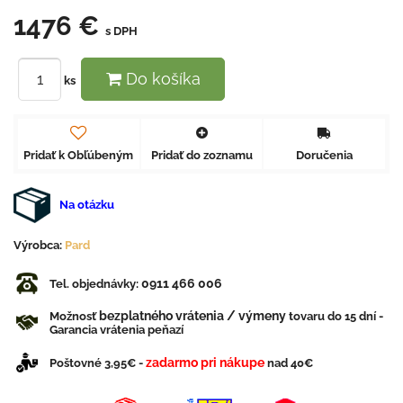
1476 €
s DPH
Do košíka
ks
Pridať k Obľúbeným
Pridať do zoznamu
Doručenia
Na otázku
Výrobca:
Pard
0911 466 006
Tel. objednávky:
bezplatného vrátenia / výmeny
Možnosť
tovaru do 15 dní -
Garancia vrátenia peňazí
zadarmo pri nákupe
Poštovné 3,95€ -
nad 40€