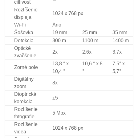
citlivosť
Rozlíšenie
1024 x 768 px
displeja
Wi-Fi
Áno
Šošovka
19 mm
25 mm
35 mm
Detekcia
800 m
1100 m
1400 m
Optické
2x
2,6x
3,7x
zväčšenie
13,8 ° x
10,6 ° x 8
7,5° x
Zorné pole
10,4 °
°
5,7°
Digitálny
8x
zoom
Dioptrická
±5
korekcia
Rozlíšenie
5 Mpx
fotografie
Rozlíšenie
1024 x 768 px
videa