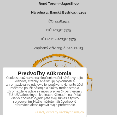
René Terem - JagerShop
Národná 2 , Banská Bystrica, 97401
IČO: 41383524
DIČ: 1073617479
IČ DPH: SK1073617479
Zapísaný v živ. reg. č. 620-22813
Predvoľby súkromia
Cookies používame na zlepšenie vašej návštevy tejto
webovej stránky, analýzu jej výkonnosti a
zhromažďovanie údajov o jej používaní. Na tento účel
môžeme použiť nástroje a služby tretích strán a
zhromaždené údaje sa môžu preniesť k partnerom v
EÚ, USA alebo iných krajinách. Kliknutím na „Prijať
všetky cookies“ vyjadrujete svoj súhlas s týmto
spracovaním. Nižšie môžete nájsť podrobné
informácie alebo upraviť svoje preferencie.
Zásady ochrany osobných údajov