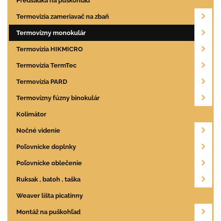
Predsádka na puškohľad
Termovizia zameriavač na zbaň
Termovízny monokulár
Termovízia HIKMICRO
Termovízia TermTec
Termovízia PARD
Termovízny fúzny binokulár
Kolimátor
Nočné videnie
Poľovnícke doplnky
Poľovnícke oblečenie
Ruksak , batoh , taška
Weaver lišta picatinny
Montáž na puškohľad