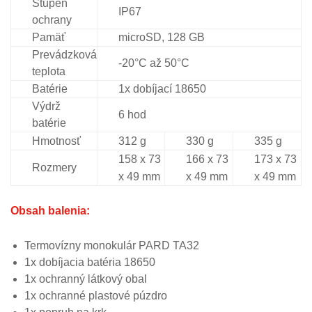
Stupeň
IP67
ochrany
Pamäť
microSD, 128 GB
Prevádzková
-20°C až 50°C
teplota
Batérie
1x dobíjací 18650
Výdrž
6 hod
batérie
Hmotnosť
312 g
330 g
335 g
158 x 73
166 x 73
173 x 73
Rozmery
x 49 mm
x 49 mm
x 49 mm
Obsah balenia:
Termovízny monokulár PARD TA32
1x dobíjacia batéria 18650
1x ochranný látkový obal
1x ochranné plastové púzdro