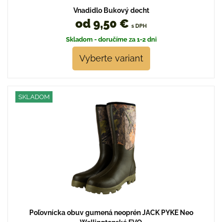
Vnadidlo Bukový decht
od 9,50 €
s DPH
Skladom - doručíme za 1-2 dni
Vyberte variant
SKLADOM
Poľovnícka obuv gumená neoprén JACK PYKE Neo