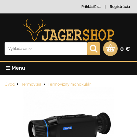
Prihlásiť sa
Registrácia
0 €
Menu
Úvod
Termovizia
Termovízny monokulár