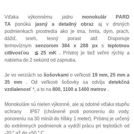
Vďaka výkonnému jadru
monokulár PARD
TA
ponúka
jasný a detailný obraz
aj v drsných
podmienkach prostredia ako je tma, hmla, dym, prach,
dážď, sneh, lesný porast atď. Disponuje
termovíznym
senzorom 384 x 288 px
s
teplotnou
citlivosťou
≦ 25 mK
.
Prístroj je tiež veľmi rýchly a
nabieha do 2 sekúnd od zapnutia.
Je vo verziách so
šošovkami
o veľkosti
19 mm, 25 mm a
35 mm
.
Od veľkosti šošovky sa odvíja
detekčná
vzdialenosť
*, a to na
800, 1100 a 1400 metrov
.
Monokuláre sú nielen výkonné, ale aj odolné vďaka stupňu
ochrany
IP67 (chránené proti ponoreniu do vody,
ponoreniu na 30 minút do hĺbky 1 meter).
Prístroj je určený
do extrémnych podmienok a vydrží prácu pri teplotách od
-20 ° až do +50 ° C.