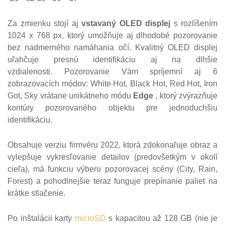
Za zmienku stojí aj
vstavaný OLED displej
s rozlíšením
1024 x 768 px, ktorý umožňuje aj dlhodobé pozorovanie
bez nadmerného namáhania očí.
Kvalitný OLED displej
uľahčuje presnú identifikáciu aj na dlhšie
vzdialenosti.
Pozorovanie Vám spríjemní aj 6
zobrazovacích módov: White Hot, Black Hot, Red Hot, Iron
Got, Sky vrátane unikátneho módu
Edge
, ktorý zvýrazňuje
kontúry pozorovaného objektu pre jednoduchšiu
identifikáciu.
Obsahuje verziu firmvéru 2022, ktorá zdokonaľuje obraz a
vylepšuje vykresľovanie detailov (predovšetkým v okolí
cieľa), má funkciu výberu pozorovacej scény (City, Rain,
Forest) a pohodlnejšie teraz funguje prepínanie paliet na
krátke stlačenie.
Po inštalácii karty
microSD
s kapacitou až 128 GB (nie je