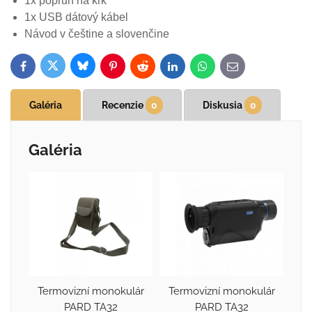
1x popruh na krk
1x USB dátový kábel
Návod v češtine a slovenčine
Bluesky
Twitter
Facebook
Pinterest
Reddit
LinkedIn
WhatsApp
E-
mail
Galéria
Recenzie
0
Diskusia
0
Galéria
Termovizní monokulár
Termovizní monokulár
PARD TA32
PARD TA32