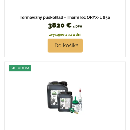
Termovizny puškohľad - ThermTec ORYX-L 650
3820 €
s DPH
zvyčajne 2 až 4 dni
Do košíka
SKLADOM