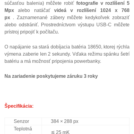
súčasťou balenia) môžete robiť
fotografie v rozlíšení 5
Mpx
alebo natáčať
videá v rozlíšení 1024 x 768
px
.
Zaznamenané zábery môžete kedykoľvek zobraziť
alebo odstrániť.
Prostredníctvom výstupu USB-C môžete
prístroj pripojiť k počítaču.
O napájanie sa stará dobíjacia batéria 18650, ktorej rýchla
výmena zaberie len 2 sekundy.
Vďaka režimu spánku šetrí
batériu a má možnosť pripojenia powerbanky.
Na zariadenie poskytujeme záruku 3 roky
Špecifikácia:
Senzor
384 × 288 px
Teplotná
≦ 25 mK