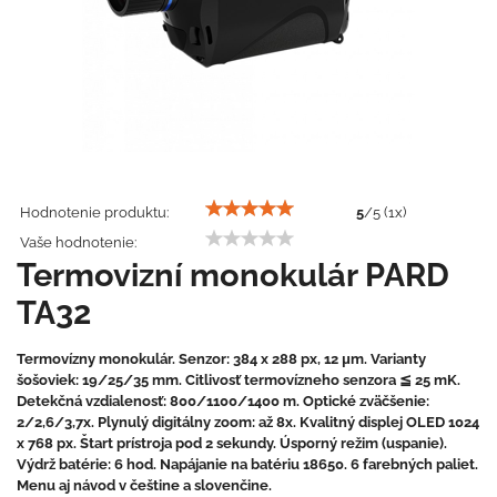
Hodnotenie produktu:
5
/
5
(
1
x)
Vaše hodnotenie:
Termovizní monokulár PARD
TA32
Termovízny monokulár. Senzor: 384 x 288 px, 12 μm. Varianty
šošoviek: 19/25/35 mm. Citlivosť termovízneho senzora ≦ 25 mK.
Detekčná vzdialenosť: 800/1100/1400 m. Optické zväčšenie:
2/2,6/3,7x. Plynulý digitálny zoom: až 8x. Kvalitný displej OLED 1024
x 768 px. Štart prístroja pod 2 sekundy. Úsporný režim (uspanie).
Výdrž batérie: 6 hod. Napájanie na batériu 18650. 6 farebných paliet.
Menu aj návod v češtine a slovenčine.