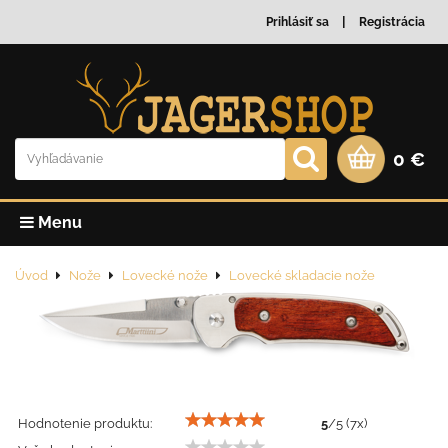
Prihlásiť sa
Registrácia
0 €
Menu
Úvod
Nože
Lovecké nože
Lovecké skladacie nože
Hodnotenie produktu:
5
/
5
(
7
x)