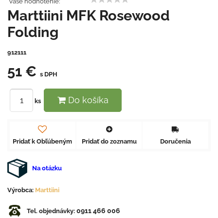
Vaše hodnotenie:
Marttiini MFK Rosewood
Folding
912111
51 €
s DPH
Do košíka
ks
Pridať k Obľúbeným
Pridať do zoznamu
Doručenia
Na otázku
Výrobca:
Marttiini
0911 466 006
Tel. objednávky: