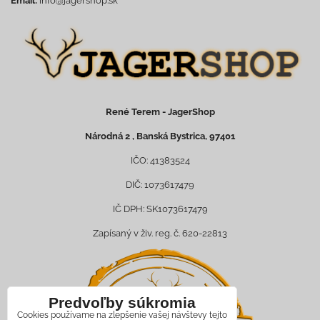
Email:
info@jagershop.sk
René Terem - JagerShop
Národná 2 , Banská Bystrica, 97401
IČO: 41383524
DIČ: 1073617479
IČ DPH: SK1073617479
Zapísaný v živ. reg. č. 620-22813
Predvoľby súkromia
Cookies používame na zlepšenie vašej návštevy tejto