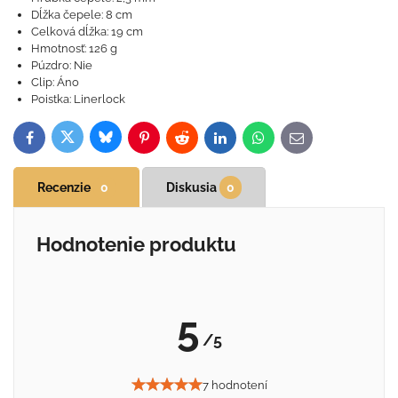
Dĺžka čepele: 8 cm
Celková dĺžka: 19 cm
Hmotnosť: 126 g
Púzdro: Nie
Clip: Áno
Poistka: Linerlock
Bluesky
Twitter
Facebook
Pinterest
Reddit
LinkedIn
WhatsApp
E-
mail
Recenzie
0
Diskusia
0
Hodnotenie produktu
5
/5
7 hodnotení