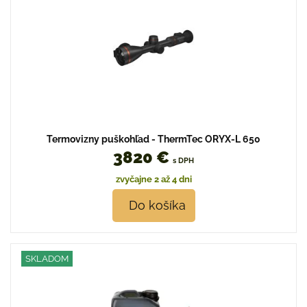
Termovizny puškohľad - ThermTec ORYX-L 650
3820 €
s DPH
zvyčajne 2 až 4 dni
Do košíka
SKLADOM