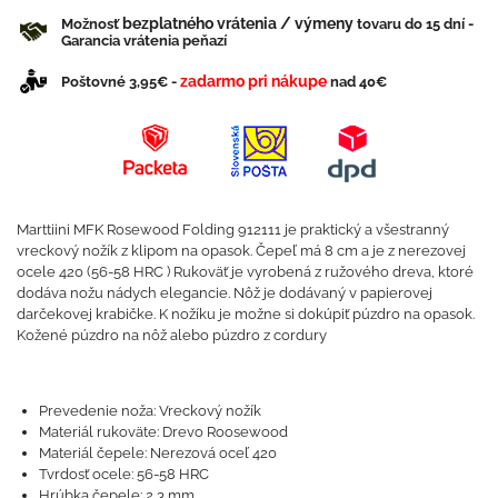
bezplatného vrátenia / výmeny
Možnosť
tovaru do 15 dní -
Garancia vrátenia peňazí
zadarmo pri nákupe
Poštovné 3,95€ -
nad 40€
Marttiini MFK Rosewood Folding 912111 je praktický a všestranný
vreckový nožík z klipom na opasok. Čepeľ má 8 cm a je z nerezovej
ocele 420 (56-58 HRC ) Rukoväť je vyrobená z ružového dreva, ktoré
dodáva nožu nádych elegancie. Nôž je dodávaný v papierovej
darčekovej krabičke. K nožíku je možne si dokúpiť púzdro na opasok.
Kožené púzdro na nôž alebo púzdro z cordury
Prevedenie noža: Vreckový nožík
Materiál rukoväte: Drevo Roosewood
Materiál čepele: Nerezová oceľ 420
Tvrdosť ocele: 56-58 HRC
Hrúbka čepele: 2,3 mm