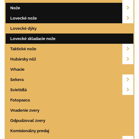
Nože
Lovecké nože
Lovecké dýky
Lovecké skladacie nože
Taktické nože
Hubársky nôž
Vrhacie
Sekera
Svietidlá
Fotopasca
Vnadenie zvery
Odpudzovač zvery
Komisionálny predaj