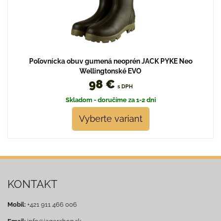
Poľovnícka obuv gumená neoprén JACK PYKE Neo
Wellingtonské EVO
98 €
s DPH
Skladom - doručíme za 1-2 dni
Vyberte variant
KONTAKT
Mobil:
+421 911 466 006