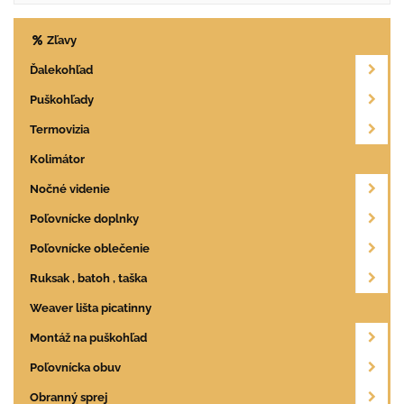
Zľavy
Ďalekohľad
Puškohľady
Termovizia
Kolimátor
Nočné videnie
Poľovnícke doplnky
Poľovnícke oblečenie
Ruksak , batoh , taška
Weaver lišta picatinny
Montáž na puškohľad
Poľovnícka obuv
Obranný sprej