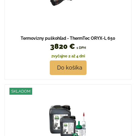
Termovizny puškohľad - ThermTec ORYX-L 650
3820 €
s DPH
zvyčajne 2 až 4 dni
Do košíka
SKLADOM