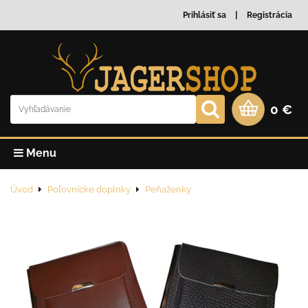
Prihlásiť sa
Registrácia
0 €
Menu
Úvod
Poľovnícke doplnky
Peňaženky