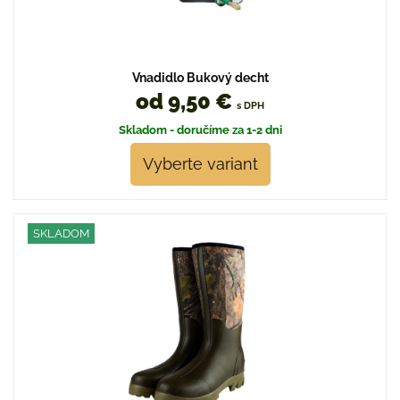
Vnadidlo Bukový decht
od 9,50 €
s DPH
Skladom - doručíme za 1-2 dni
Vyberte variant
SKLADOM