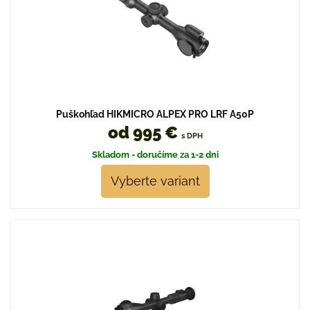
Puškohľad HIKMICRO ALPEX PRO LRF A50P
od 995 €
s DPH
Skladom - doručíme za 1-2 dni
Vyberte variant