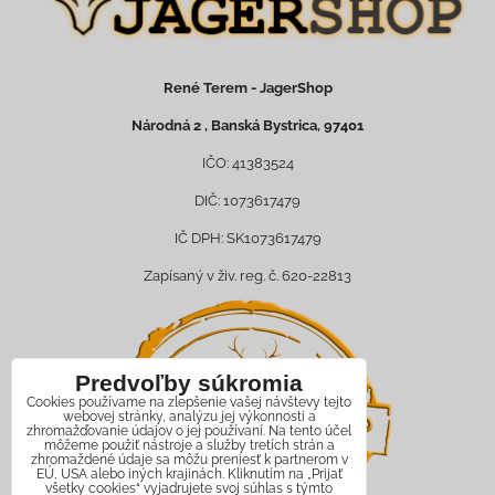
René Terem - JagerShop
Národná 2 , Banská Bystrica, 97401
IČO: 41383524
DIČ: 1073617479
IČ DPH: SK1073617479
Zapísaný v živ. reg. č. 620-22813
Predvoľby súkromia
Cookies používame na zlepšenie vašej návštevy tejto
webovej stránky, analýzu jej výkonnosti a
zhromažďovanie údajov o jej používaní. Na tento účel
môžeme použiť nástroje a služby tretích strán a
zhromaždené údaje sa môžu preniesť k partnerom v
EÚ, USA alebo iných krajinách. Kliknutím na „Prijať
všetky cookies“ vyjadrujete svoj súhlas s týmto