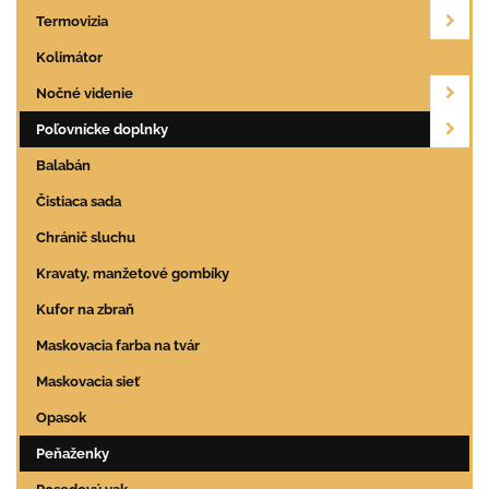
Termovizia
Kolimátor
Nočné videnie
Poľovnícke doplnky
Balabán
Čistiaca sada
Chránič sluchu
Kravaty, manžetové gombíky
Kufor na zbraň
Maskovacia farba na tvár
Maskovacia sieť
Opasok
Peňaženky