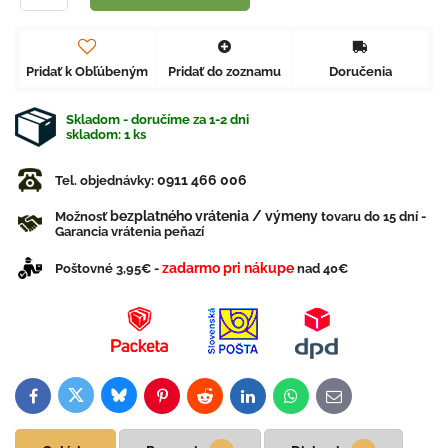
Pridať k Obľúbeným
Pridať do zoznamu
Doručenia
Skladom - doručíme za 1-2 dni
skladom:
1
ks
0911 466 006
Tel. objednávky:
bezplatného vrátenia / výmeny
Možnosť
tovaru do 15 dní -
Garancia vrátenia peňazí
zadarmo pri nákupe
Poštovné 3,95€ -
nad 40€
Bluesky
Twitter
Facebook
Pinterest
Reddit
LinkedIn
WhatsApp
E-
mail