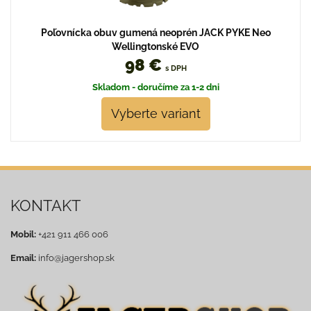
Poľovnícka obuv gumená neoprén JACK PYKE Neo
Wellingtonské EVO
98 €
s DPH
Skladom - doručíme za 1-2 dni
Vyberte variant
KONTAKT
Mobil:
+421 911 466 006
Email:
info@jagershop.sk