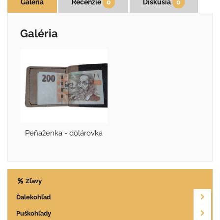
Galéria
Recenzie
0
Diskusia
0
Galéria
Peňaženka - dolárovka
Zľavy
Ďalekohľad
Puškohľady