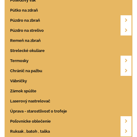
Posedový vak
Pútko na zdraň
Púzdro na zbraň
Púzdro na strelivo
Remeň na zbraň
Strelecké okuliare
Termosky
Chránič na pažbu
Vábničky
Zámok spúšte
Laserový nastrelovač
Úprava - starostlivosť o trofeje
Poľovnícke oblečenie
Ruksak , batoh , taška