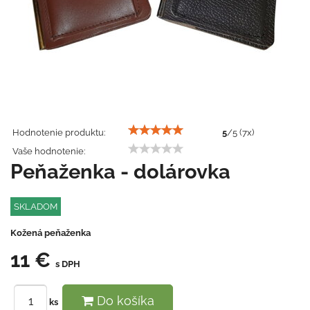
Hodnotenie produktu:
5
/
5
(
7
x)
Vaše hodnotenie:
Peňaženka - dolárovka
SKLADOM
Kožená peňaženka
11 €
s DPH
Do košíka
ks