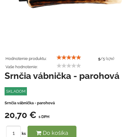
Hodnotenie produktu:
5
/
5
(
17
x)
Vaše hodnotenie:
Srnčia vábnička - parohová
SKLADOM
Srnčia vábnička - parohová
20,70 €
s DPH
Do košíka
ks