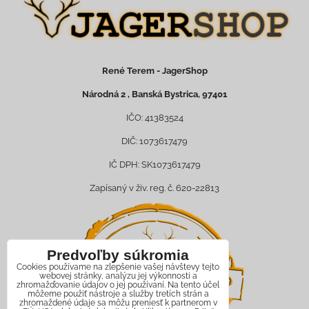
René Terem - JagerShop
Národná 2 , Banská Bystrica, 97401
IČO: 41383524
DIČ: 1073617479
IČ DPH: SK1073617479
Zapísaný v živ. reg. č. 620-22813
Predvoľby súkromia
Cookies používame na zlepšenie vašej návštevy tejto
webovej stránky, analýzu jej výkonnosti a
zhromažďovanie údajov o jej používaní. Na tento účel
môžeme použiť nástroje a služby tretích strán a
zhromaždené údaje sa môžu preniesť k partnerom v