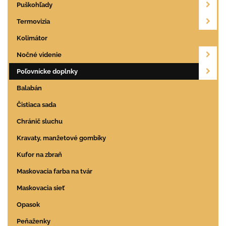
Puškohľady
Termovizia
Kolimátor
Nočné videnie
Poľovnícke doplnky
Balabán
Čistiaca sada
Chránič sluchu
Kravaty, manžetové gombíky
Kufor na zbraň
Maskovacia farba na tvár
Maskovacia sieť
Opasok
Peňaženky