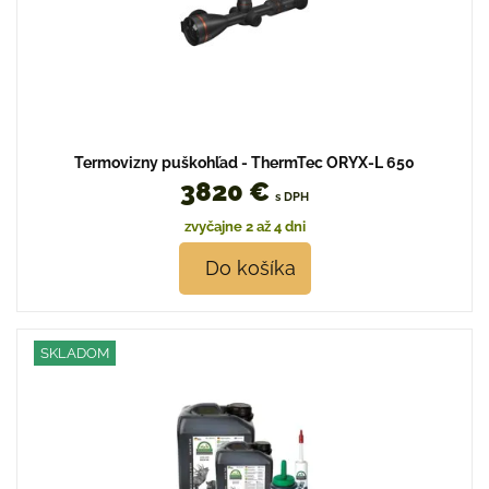
Termovizny puškohľad - ThermTec ORYX-L 650
3820 €
s DPH
zvyčajne 2 až 4 dni
Do košíka
SKLADOM