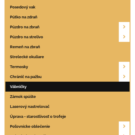
Posedový vak
Pútko na zdraň
Púzdro na zbraň
Púzdro na strelivo
Remeň na zbraň
Strelecké okuliare
Termosky
Chránič na pažbu
Vábničky
Zámok spúšte
Laserový nastrelovač
Úprava - starostlivosť o trofeje
Poľovnícke oblečenie