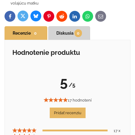
volajúcu matku
Bluesky
Twitter
Facebook
Pinterest
Reddit
LinkedIn
WhatsApp
E-
mail
Recenzie
0
Diskusia
0
Hodnotenie produktu
5
/5
17 hodnotení
Pridať recenziu
17 x