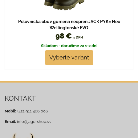
Poľovnícka obuv gumená neoprén JACK PYKE Neo
Wellingtonské EVO
98 €
s DPH
Skladom - doručíme za 1-2 dni
Vyberte variant
KONTAKT
Mobil:
+421 911 466 006
Email:
info@jagershop.sk