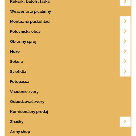
Ruksak , batoh , taška
Weaver lišta picatinny
Montáž na puškohľad
Poľovnícka obuv
Obranný sprej
Nože
Sekera
Svietidlá
Fotopasca
Vnadenie zvery
Odpudzovač zvery
Komisionálny predaj
Značky
Army shop