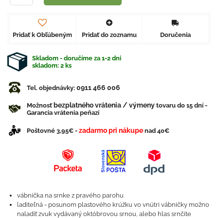
Pridať k Obľúbeným
Pridať do zoznamu
Doručenia
Skladom - doručíme za 1-2 dni
skladom:
2
ks
0911 466 006
Tel. objednávky:
bezplatného vrátenia / výmeny
Možnosť
tovaru do 15 dní -
Garancia vrátenia peňazí
zadarmo pri nákupe
Poštovné 3,95€ -
nad 40€
vábnička na srnke z pravého parohu
laditeľná - posunom plastového krúžku vo vnútri vábničky možno
naladiť zvuk vydávaný októbrovou srnou, alebo hlas srnčite