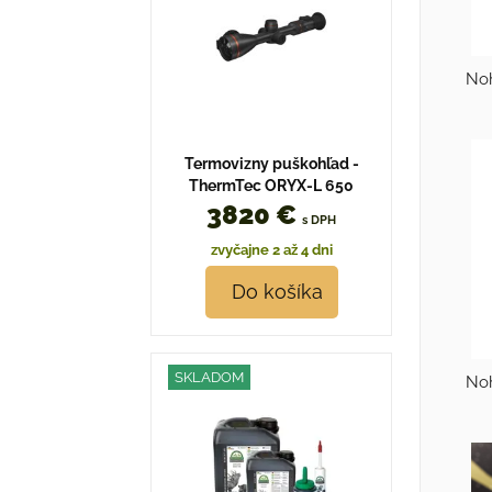
Noh
Termovizny puškohľad -
ThermTec ORYX-L 650
3820 €
s DPH
zvyčajne 2 až 4 dni
Do košíka
SKLADOM
Noh