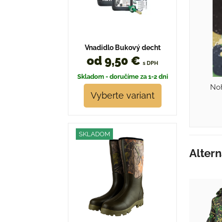
Vnadidlo Bukový decht
od 9,50 €
s DPH
Skladom - doručíme za 1-2 dni
Noh
Vyberte variant
SKLADOM
Altern