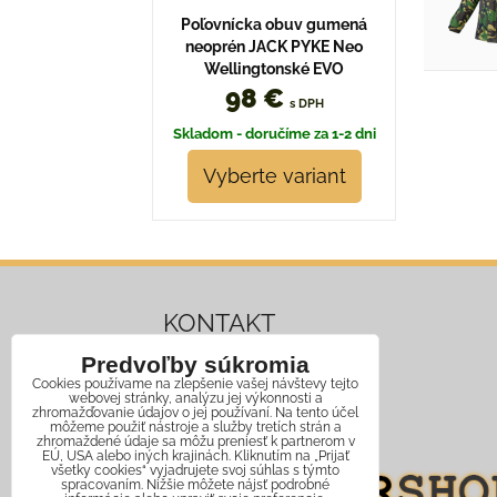
Poľovnícka obuv gumená
neoprén JACK PYKE Neo
Wellingtonské EVO
98 €
s DPH
Skladom - doručíme za 1-2 dni
Vyberte variant
KONTAKT
Predvoľby súkromia
Mobil:
+421 911 466 006
Cookies používame na zlepšenie vašej návštevy tejto
webovej stránky, analýzu jej výkonnosti a
Email:
info@jagershop.sk
zhromažďovanie údajov o jej používaní. Na tento účel
môžeme použiť nástroje a služby tretích strán a
zhromaždené údaje sa môžu preniesť k partnerom v
EÚ, USA alebo iných krajinách. Kliknutím na „Prijať
všetky cookies“ vyjadrujete svoj súhlas s týmto
spracovaním. Nižšie môžete nájsť podrobné