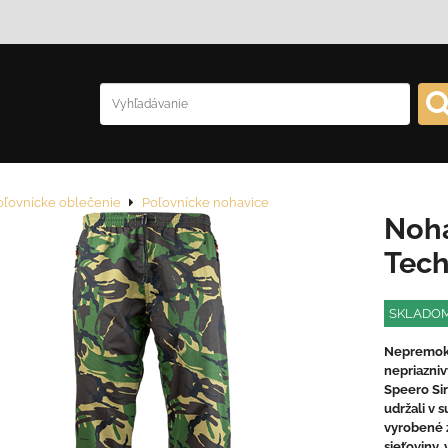
oľovnícke oblečenie
Poľovnícke nohavice
Noha
Tech
SKLADO
Nepremoka
nepriazni
Speero Sir
udržali v s
vyrobené 
sieťoviny,