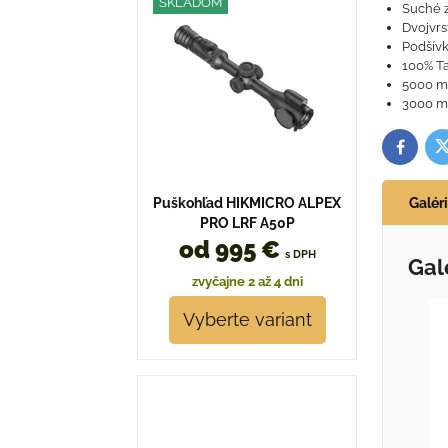
SKLADOM
Suché z
Dvojvrs
Podšívk
100% T
5000 m
3000 m
T
Facebo
Puškohľad HIKMICRO ALPEX
Galér
PRO LRF A50P
od 995 €
s DPH
Gal
zvyčajne 2 až 4 dni
Vyberte variant