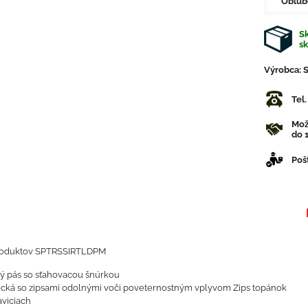
Obľú
Sk
s
Výrobca:
Tel
Mož
do 1
Poš
roduktov SPTRSSIRTLDPM
ký pás so sťahovacou šnúrkou
cká so zipsami odolnými voči poveternostným vplyvom Zips topánok
viciach