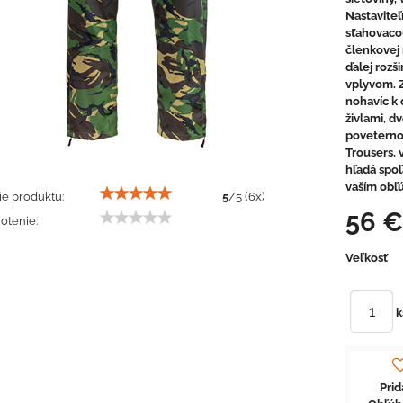
Nastaviteľ
sťahovaco
členkovej
ďalej rozš
vplyvom. Z
nohavíc k 
živlami, d
poveterno
Trousers, 
hľadá spoľ
vaším obľ
e produktu:
5
/
5
(
6
x)
56 
otenie:
Veľkosť
k
Prid