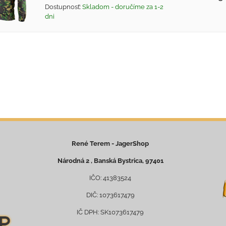
Dostupnosť:
Skladom - doručíme za 1-2
dni
René Terem - JagerShop
Národná 2 , Banská Bystrica, 97401
IČO: 41383524
DIČ: 1073617479
IČ DPH: SK1073617479