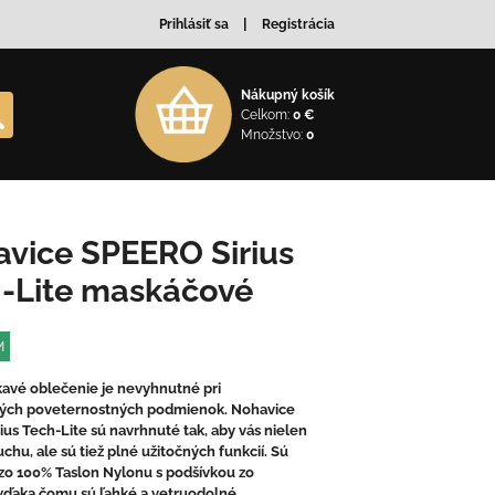
Prihlásiť sa
Registrácia
Nákupný košík
Celkom:
0 €
Množstvo:
0
vice SPEERO Sirius
-Lite maskáčové
M
vé oblečenie je nevyhnutné pri
vých poveternostných podmienok. Nohavice
ius Tech-Lite sú navrhnuté tak, aby vás nielen
uchu, ale sú tiež plné užitočných funkcií. Sú
zo 100% Taslon Nylonu s podšívkou zo
 vďaka čomu sú ľahké a vetruodolné.