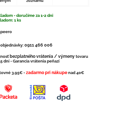
beným
zoznamu
ladom - doručíme za 1-2 dni
kladom:
1
ks
Speero
0911 466 006
. objednávky:
bezplatného vrátenia / výmeny
nosť
tovaru
5 dní - Garancia vrátenia peňazí
zadarmo pri nákupe
tovné 3,95€ -
nad 40€