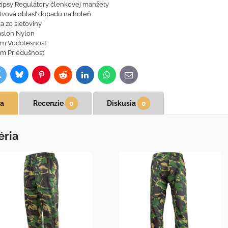
ipsy Regulátory členkovej manžety
tvová oblasť dopadu na holeň
a zo sieťoviny
aslon Nylon
m Vodotesnosť
m Priedušnosť
Bluesky
witter
ok
Pinterest
Reddit
LinkedIn
WhatsApp
E-
mail
ia
Recenzie
0
Diskusia
0
éria