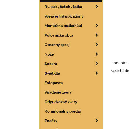
Ruksak , batoh , taška
Weaver lišta picatinny
Montáž na puškohľad
Poľovnícka obuv
Obranný sprej
Nože
Hodnoteni
Sekera
Vaše hodn
Svietidlá
Fotopasca
Vnadenie zvery
Odpudzovač zvery
Komisionálny predaj
Značky