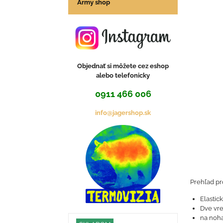
Army shop
Objednať si môžete cez eshop
alebo telefonicky
0911 466 006
info@jagershop.sk
Prehľad p
Elastic
Dve vre
na noha