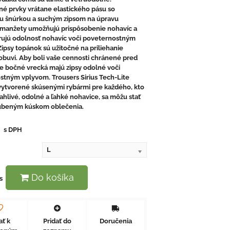
né prvky vrátane elastického pásu so
u šnúrkou a suchým zipsom na úpravu
 manžety umožňujú prispôsobenie nohavíc a
irujú odolnosť nohavíc voči poveternostným
ipsy topánok sú užitočné na priliehanie
obuvi. Aby boli vaše cennosti chránené pred
ve bočné vrecká majú zipsy odolné voči
stným vplyvom. Trousers Sirius Tech-Lite
vytvorené skúsenými rybármi pre každého, kto
ahlivé, odolné a ľahké nohavice, sa môžu stať
úbeným kúskom oblečenia.
€
s DPH
L
Do košíka
s
ať k
Pridať do
Doručenia