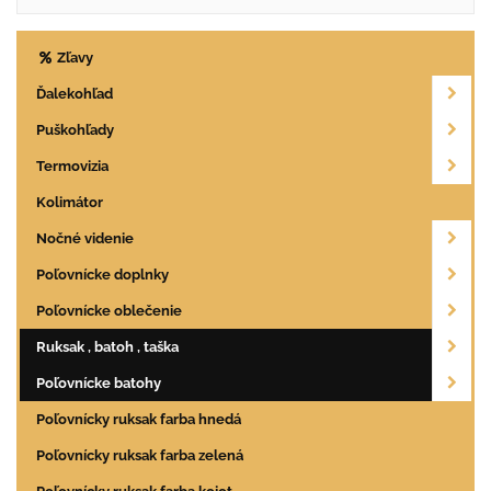
Zľavy
Ďalekohľad
Puškohľady
Termovizia
Kolimátor
Nočné videnie
Poľovnícke doplnky
Poľovnícke oblečenie
Ruksak , batoh , taška
Poľovnícke batohy
Poľovnícky ruksak farba hnedá
Poľovnícky ruksak farba zelená