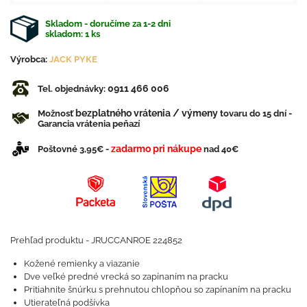
Skladom - doručíme za 1-2 dni
skladom:
1
ks
Výrobca:
JACK PYKE
0911 466 006
Tel. objednávky:
bezplatného vrátenia / výmeny
Možnosť
tovaru do 15 dní -
Garancia vrátenia peňazí
zadarmo pri nákupe
Poštovné 3,95€ -
nad 40€
Prehľad produktu - JRUCCANROE 224852
Kožené remienky a viazanie
Dve veľké predné vrecká so zapínaním na pracku
Pritiahnite šnúrku s prehnutou chlopňou so zapínaním na pracku
Utierateľná podšívka