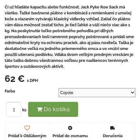
Či už hľadáte kapacitu alebo funkčnosť, Jack Pyke Roe Sack má
všetko. Ťažké bavlnené plátno v kombinácii s remienkami z umelej
kože a viazaním vytvárajú klasický vidiecky vzhľad. Zatiaľ čo plátno
vám dáva možnosť zostať ticho, je tiež ľahké a váži niečo viac ako 1
kg. Na poskytnutie toľko potrebného pohodlia pri dlhých
prenasledovaniach boli ramenné popruhy polstrované a pridali sme
odnímateľné kryty na ochranu praciek, ako aj pásu nositeľa. Taška je
dostatočne veľká na jedného priemerného srnca a vo vnútri sme
použili utieranú podšívku. Vďaka dvom veľkým predným vreckám je
táto taška dobrou všestrannou voľbou pre nadšencov terénnych
športov a outdoorových aktivít.
62 €
s DPH
Farba
Do košíka
ks
Pridať k Obľúbeným
Pridať do zoznamu
Doručenia