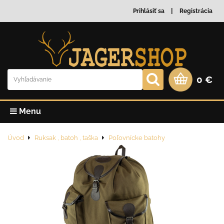
Prihlásiť sa
Registrácia
0 €
Menu
Úvod
Ruksak , batoh , taška
Poľovnícke batohy