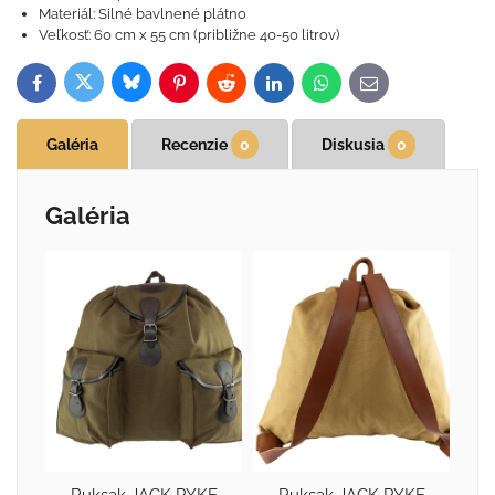
Materiál: Silné bavlnené plátno
Veľkosť: 60 cm x 55 cm (približne 40-50 litrov)
Bluesky
Twitter
Facebook
Pinterest
Reddit
LinkedIn
WhatsApp
E-
mail
Galéria
Recenzie
0
Diskusia
0
Galéria
Ruksak JACK PYKE
Ruksak JACK PYKE