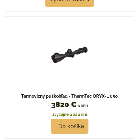
Termovizny puškohľad - ThermTec ORYX-L 650
3820 €
s DPH
zvyčajne 2 až 4 dni
Do košíka