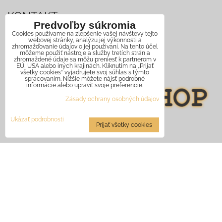
KONTAKT
Predvoľby súkromia
Cookies používame na zlepšenie vašej návštevy tejto
Mobil:
+421 911 466 006
webovej stránky, analýzu jej výkonnosti a
zhromažďovanie údajov o jej používaní. Na tento účel
môžeme použiť nástroje a služby tretích strán a
Email:
info@jagershop.sk
zhromaždené údaje sa môžu preniesť k partnerom v
EÚ, USA alebo iných krajinách. Kliknutím na „Prijať
všetky cookies“ vyjadrujete svoj súhlas s týmto
spracovaním. Nižšie môžete nájsť podrobné
informácie alebo upraviť svoje preferencie.
Zásady ochrany osobných údajov
Ukázať podrobnosti
Prijať všetky cookies
René Terem - JagerShop
Národná 2 , Banská Bystrica, 97401
IČO: 41383524
DIČ: 1073617479
IČ DPH: SK1073617479
Zapísaný v živ. reg. č. 620-22813