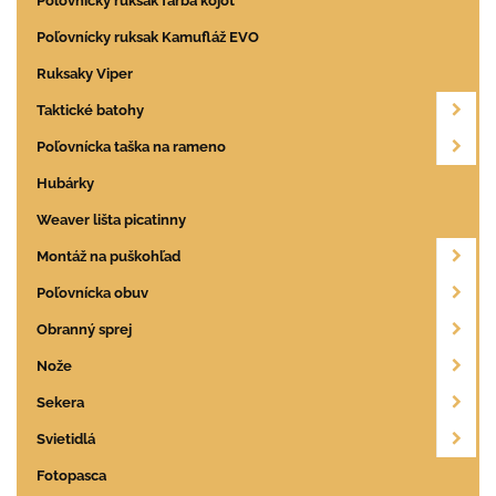
Poľovnícky ruksak farba kojot
Poľovnícky ruksak Kamufláž EVO
Ruksaky Viper
Taktické batohy
Poľovnícka taška na rameno
Hubárky
Weaver lišta picatinny
Montáž na puškohľad
Poľovnícka obuv
Obranný sprej
Nože
Sekera
Svietidlá
Fotopasca