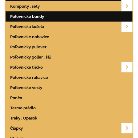
Komplety , sety
Poľovnícke bundy
Poľovnícka košela
Poľovnícke nohavice
Poľovnícky pulover
Poľovnícky golier , šál
Poľovnícke tričko
Poľovnícke rukavice
Poľovnícke vesty
Pončo
Termo prádlo
Traky , Opasok
Čiapky