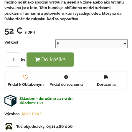
možno nosiť ako spodnú vrstvu na jeseň a v zime alebo ako vrchnú
vrstvu na jar a leto. Táto bunda je obľúbená medzi turistami,
psíčkarmi, farmármi a poľovníkmi, ktorí vyžadujú odev, ktorý sa dá
ľahko zložiť do ruksaku, keď sa nepoužíva.
52 €
s DPH
Veľkosť
Do košíka
ks
Pridať k Obľúbeným
Pridať do zoznamu
Doručenia
Skladom - doručíme za 1-2 dni
skladom:
2
ks
Výrobca:
JACK PYKE
0911 466 006
Tel. objednávky: