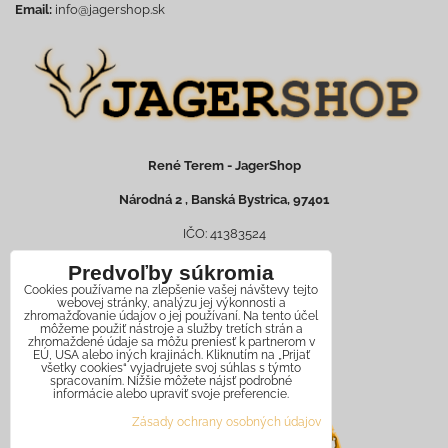
Email:
info@jagershop.sk
René Terem - JagerShop
Národná 2 , Banská Bystrica, 97401
IČO: 41383524
DIČ: 1073617479
Predvoľby súkromia
Cookies používame na zlepšenie vašej návštevy tejto
IČ DPH: SK1073617479
webovej stránky, analýzu jej výkonnosti a
zhromažďovanie údajov o jej používaní. Na tento účel
môžeme použiť nástroje a služby tretích strán a
Zapísaný v živ. reg. č. 620-22813
zhromaždené údaje sa môžu preniesť k partnerom v
EÚ, USA alebo iných krajinách. Kliknutím na „Prijať
všetky cookies“ vyjadrujete svoj súhlas s týmto
spracovaním. Nižšie môžete nájsť podrobné
informácie alebo upraviť svoje preferencie.
Zásady ochrany osobných údajov