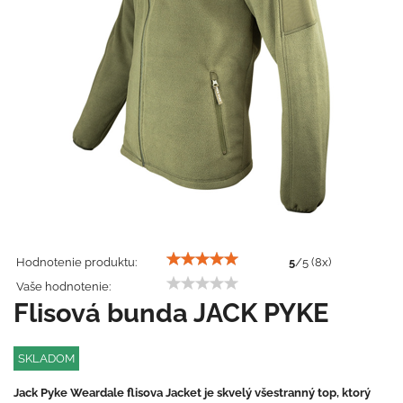
Hodnotenie produktu:
5
/
5
(
8
x)
Vaše hodnotenie:
Flisová bunda JACK PYKE
SKLADOM
Jack Pyke Weardale flisova Jacket je skvelý všestranný top, ktorý