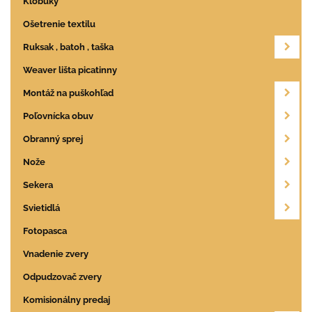
Klobúky
Ošetrenie textilu
Ruksak , batoh , taška
Weaver lišta picatinny
Montáž na puškohľad
Poľovnícka obuv
Obranný sprej
Nože
Sekera
Svietidlá
Fotopasca
Vnadenie zvery
Odpudzovač zvery
Komisionálny predaj