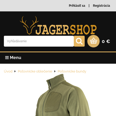
Prihlásiť sa
Registrácia
0 €
Menu
Úvod
Poľovnícke oblečenie
Poľovnícke bundy