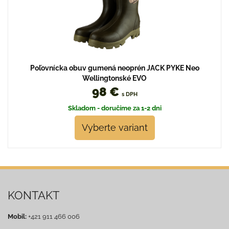
Poľovnícka obuv gumená neoprén JACK PYKE Neo
Wellingtonské EVO
98 €
s DPH
Skladom - doručíme za 1-2 dni
Vyberte variant
KONTAKT
Mobil:
+421 911 466 006