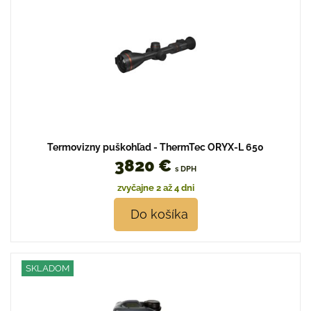
Termovizny puškohľad - ThermTec ORYX-L 650
3820 €
s DPH
zvyčajne 2 až 4 dni
Do košíka
SKLADOM