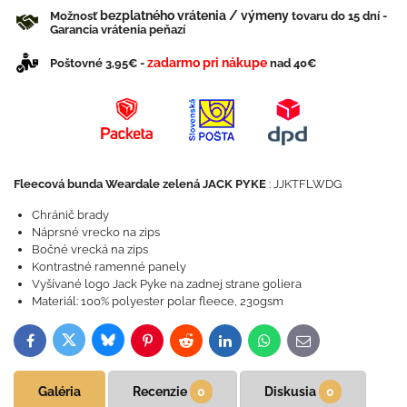
bezplatného vrátenia / výmeny
Možnosť
tovaru do 15 dní -
Garancia vrátenia peňazí
zadarmo pri nákupe
Poštovné 3,95€ -
nad 40€
Fleecová bunda Weardale zelená JACK PYKE
: JJKTFLWDG
Chránič brady
Náprsné vrecko na zips
Bočné vrecká na zips
Kontrastné ramenné panely
Vyšívané logo Jack Pyke na zadnej strane goliera
Materiál: 100% polyester polar fleece, 230gsm
Bluesky
Twitter
Facebook
Pinterest
Reddit
LinkedIn
WhatsApp
E-
mail
Galéria
Recenzie
0
Diskusia
0