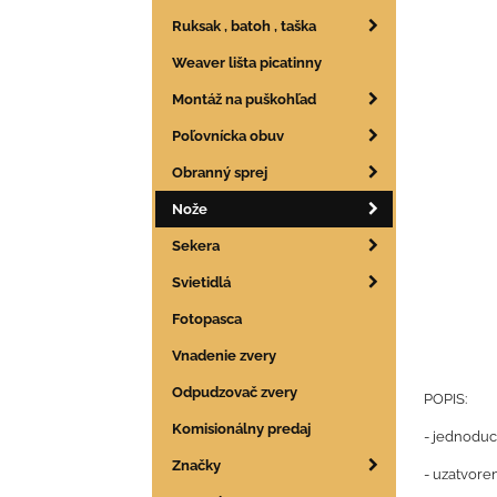
Ruksak , batoh , taška
Weaver lišta picatinny
Montáž na puškohľad
Poľovnícka obuv
Obranný sprej
Nože
Sekera
Svietidlá
Fotopasca
Vnadenie zvery
Odpudzovač zvery
POPIS:
Komisionálny predaj
- jednoduc
Značky
- uzatvore