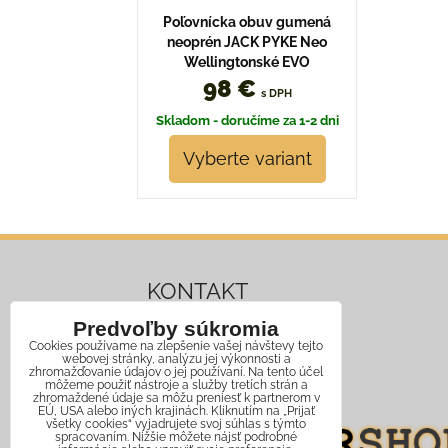
Poľovnícka obuv gumená
neoprén JACK PYKE Neo
Wellingtonské EVO
98 €
s DPH
Skladom - doručíme za 1-2 dni
Vyberte variant
KONTAKT
Predvoľby súkromia
Mobil:
+421 911 466 006
Cookies používame na zlepšenie vašej návštevy tejto
webovej stránky, analýzu jej výkonnosti a
Email:
info@jagershop.sk
zhromažďovanie údajov o jej používaní. Na tento účel
môžeme použiť nástroje a služby tretích strán a
zhromaždené údaje sa môžu preniesť k partnerom v
EÚ, USA alebo iných krajinách. Kliknutím na „Prijať
všetky cookies“ vyjadrujete svoj súhlas s týmto
spracovaním. Nižšie môžete nájsť podrobné