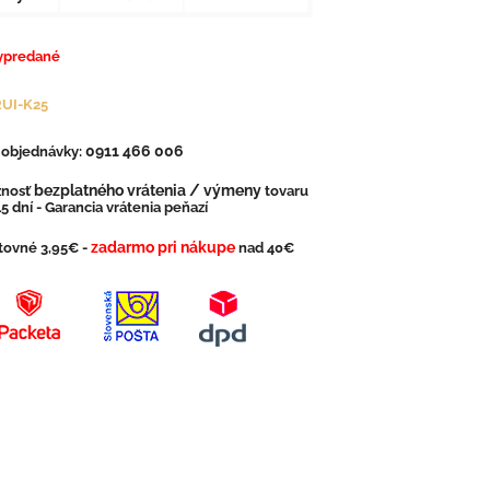
ypredané
RUI-K25
0911 466 006
. objednávky:
bezplatného vrátenia / výmeny
nosť
tovaru
5 dní - Garancia vrátenia peňazí
zadarmo pri nákupe
tovné 3,95€ -
nad 40€