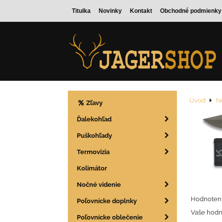
Titulka
Novinky
Kontakt
Obchodné podmienky
Úvod
N
Zľavy
Ďalekohľad
Puškohľady
Termovizia
Kolimátor
Nočné videnie
Hodnoteni
Poľovnícke doplnky
Vaše hodn
Poľovnícke oblečenie