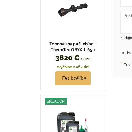
Zadajt
Termovizny puškohľad -
ThermTec ORYX-L 650
Hodno
3820 €
s DPH
*
(Povi
zvyčajne 2 až 4 dni
Do košíka
SKLADOM