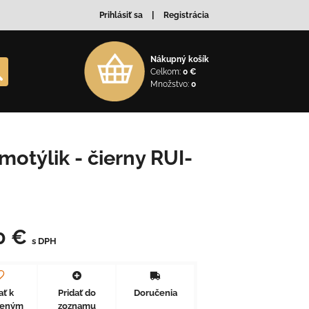
Prihlásiť sa
Registrácia
Nákupný košík
Celkom:
0 €
Množstvo:
0
motýlik - čierny RUI-
0 €
s DPH
ať k
Pridať do
Doručenia
beným
zoznamu