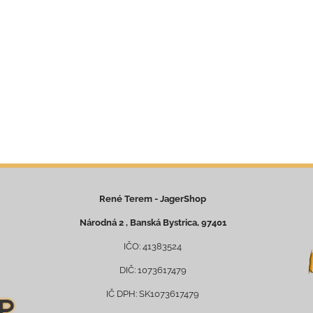
René Terem - JagerShop
Národná 2 , Banská Bystrica, 97401
IČO: 41383524
DIČ: 1073617479
IČ DPH: SK1073617479