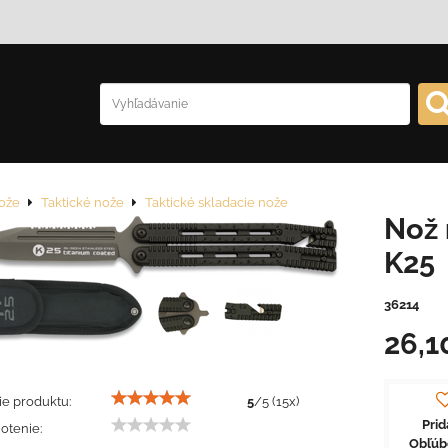
ože
Taktické nože
Taktické skladacie nože
Nož 
K25
36214
26,1
e produktu:
5
/
5
(
15
x)
Prid
otenie:
Obľú