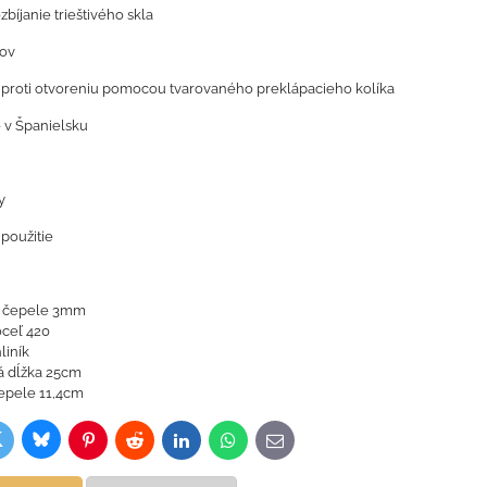
ozbíjanie trieštivého skla
sov
e proti otvoreniu pomocou tvarovaného preklápacieho kolíka
 v Španielsku
y
 použitie
 čepele 3mm
ceľ 420
liník
á dĺžka 25cm
epele 11,4cm
Bluesky
witter
ok
Pinterest
Reddit
LinkedIn
WhatsApp
E-
mail