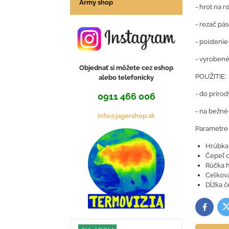
Army shop
- hrot na r
- rezač pá
- poisteni
- vyrobené
Objednať si môžete cez eshop
POUŽITIE:
alebo telefonicky
- do prírod
0911 466 006
- na bežné
info@jagershop.sk
Parametre
Hrúbka
Čepeľ o
Rúčka h
Celkov
Dĺžka č
T
Facebo