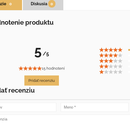
zie
0
Diskusia
0
notenie produktu
5
/5
15 hodnotení
Pridať recenziu
dať recenziu