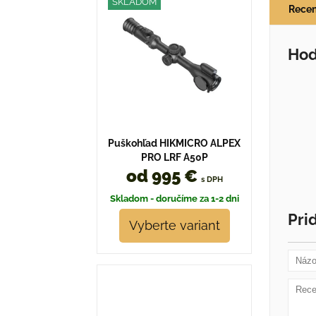
SKLADOM
Recen
Hod
Puškohľad HIKMICRO ALPEX
PRO LRF A50P
od 995 €
s DPH
Skladom - doručíme za 1-2 dni
Pri
Vyberte variant