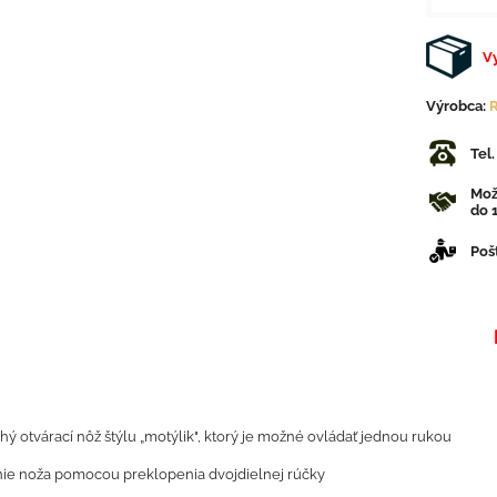
V
Výrobca:
Tel
Mož
do 1
Poš
hý otvárací nôž štýlu „motýlik", ktorý je možné ovládať jednou rukou
nie noža pomocou preklopenia dvojdielnej rúčky