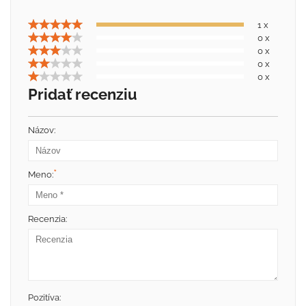
1 x
0 x
0 x
0 x
0 x
Pridať recenziu
Názov:
*
Meno:
Recenzia:
Pozitíva: