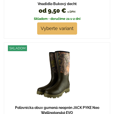
Vnadidlo Bukový decht
od 9,50 €
s DPH
Skladom - doručíme za 1-2 dni
Vyberte variant
SKLADOM
Poľovnícka obuv gumená neoprén JACK PYKE Neo
Wellingtonské EVO