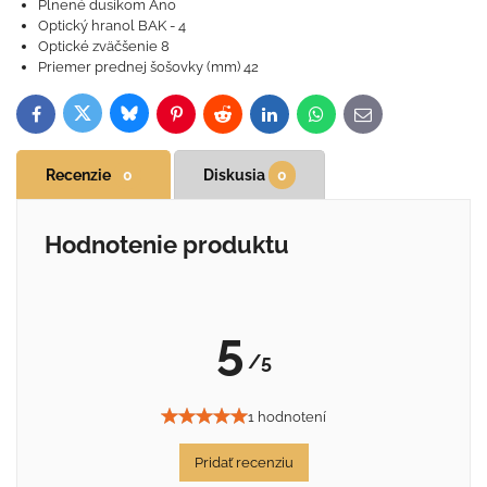
Plnené dusíkom Áno
Optický hranol BAK - 4
Optické zväčšenie 8
Priemer prednej šošovky (mm) 42
Bluesky
Twitter
Facebook
Pinterest
Reddit
LinkedIn
WhatsApp
E-
mail
Recenzie
0
Diskusia
0
Hodnotenie produktu
5
/5
1 hodnotení
Pridať recenziu