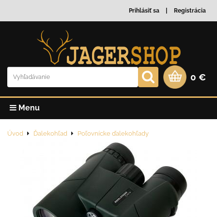
Prihlásiť sa
Registrácia
0 €
Menu
Úvod
Ďalekohľad
Poľovnícke ďalekohľady