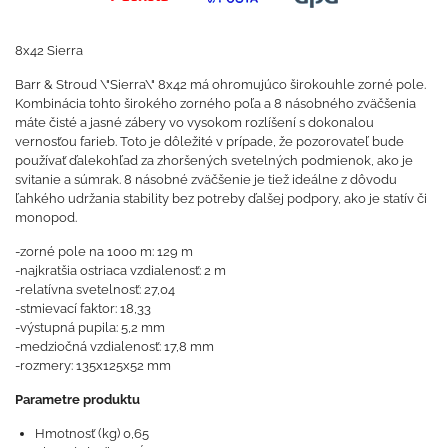
8x42 Sierra
Barr & Stroud \"Sierra\" 8x42 má ohromujúco širokouhle zorné pole.
Kombinácia tohto širokého zorného poľa a 8 násobného zväčšenia
máte čisté a jasné zábery vo vysokom rozlíšení s dokonalou
vernosťou farieb. Toto je dôležité v prípade, že pozorovateľ bude
používať ďalekohľad za zhoršených svetelných podmienok, ako je
svitanie a súmrak. 8 násobné zväčšenie je tiež ideálne z dôvodu
ľahkého udržania stability bez potreby ďalšej podpory, ako je statív či
monopod.
-zorné pole na 1000 m: 129 m
-najkratšia ostriaca vzdialenosť: 2 m
-relatívna svetelnosť: 27,04
-stmievací faktor: 18,33
-výstupná pupila: 5,2 mm
-medziočná vzdialenosť: 17,8 mm
-rozmery: 135x125x52 mm
Parametre produktu
Hmotnosť (kg) 0,65