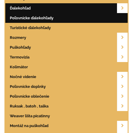
Ďalekohľad
Poľovnícke ďalekohľady
Turistické ďalekohľady
Rozmery
Puškohľady
Termovizia
Kolimátor
Nočné videnie
Poľovnícke doplnky
Poľovnícke oblečenie
Ruksak , batoh , taška
Weaver lišta picatinny
Montáž na puškohľad