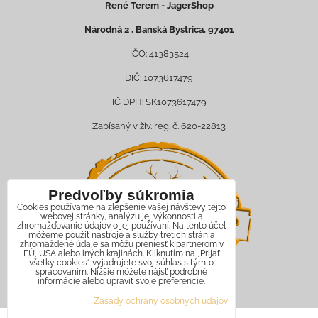
René Terem - JagerShop
Národná 2 , Banská Bystrica, 97401
IČO: 41383524
DIČ: 1073617479
IČ DPH: SK1073617479
Zapísaný v živ. reg. č. 620-22813
Predvoľby súkromia
Cookies používame na zlepšenie vašej návštevy tejto
webovej stránky, analýzu jej výkonnosti a
zhromažďovanie údajov o jej používaní. Na tento účel
môžeme použiť nástroje a služby tretích strán a
zhromaždené údaje sa môžu preniesť k partnerom v
EÚ, USA alebo iných krajinách. Kliknutím na „Prijať
všetky cookies“ vyjadrujete svoj súhlas s týmto
spracovaním. Nižšie môžete nájsť podrobné
informácie alebo upraviť svoje preferencie.
Zásady ochrany osobných údajov