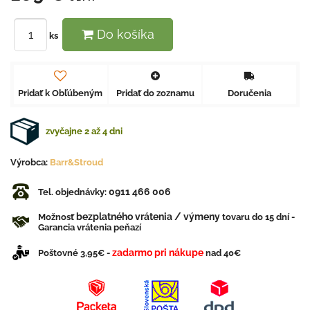
Do košíka
ks
Pridať k Obľúbeným
Pridať do zoznamu
Doručenia
zvyčajne 2 až 4 dni
Výrobca:
Barr&Stroud
0911 466 006
Tel. objednávky:
bezplatného vrátenia / výmeny
Možnosť
tovaru do 15 dní -
Garancia vrátenia peňazí
zadarmo pri nákupe
Poštovné 3,95€ -
nad 40€