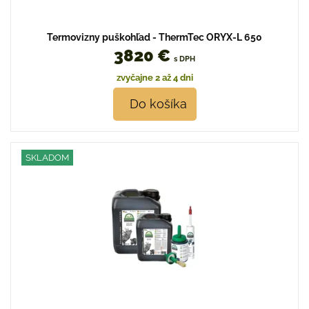
Termovizny puškohľad - ThermTec ORYX-L 650
3820 €
s DPH
zvyčajne 2 až 4 dni
Do košíka
SKLADOM