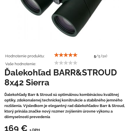
Hodnotenie produktu:
5
/
5
(
1
x)
Vaše hodnotenie:
Ďalekohľad BARR&STROUD
8x42 Sierra
Ďalekohľady Barr & Stroud sú optimálnou kombináciou kvalitnej
optiky, zdokonalenej technickej konštrukcie a stabilného jemného
rozlíšenia. Výsledkom je elegantný rad ďalekohľadov Barr & Stroud,
ktorý prináša značke nový rozmer zvýšením úrovne výkonu a
dômyselnosti prevedenia
169 €
s DPH