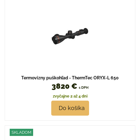
Termovizny puškohľad - ThermTec ORYX-L 650
3820 €
s DPH
zvyčajne 2 až 4 dni
Do košíka
SKLADOM