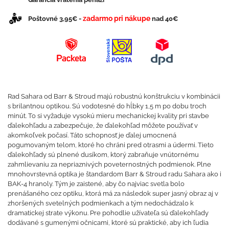
zadarmo pri nákupe
Poštovné 3,95€ -
nad 40€
Rad Sahara od Barr & Stroud majú robustnú konštrukciu v kombinácii
s brilantnou optikou. Sú vodotesné do hĺbky 1,5 m po dobu troch
minút. To si vyžaduje vysokú mieru mechanickej kvality pri stavbe
ďalekohľadu a zabezpečuje, že ďalekohľad môžete používať v
akomkoľvek počasí. Táto schopnosť je ďalej umocnená
pogumovaným telom, ktoré ho chráni pred otrasmi a údermi. Tieto
ďalekohľady sú plnené dusíkom, ktorý zabraňuje vnútornému
zahmlievaniu za nepriaznivých poveternostných podmienok. Plne
mnohovrstevná optika je štandardom Barr & Stroud radu Sahara ako i
BAK-4 hranoly. Tým je zaistené, aby čo najviac svetla bolo
prenášaného cez optiku, ktorá má za následok super jasný obraz aj v
zhoršených svetelných podmienkach a tým nedochádzalo k
dramatickej strate výkonu. Pre pohodlie užívateľa sú ďalekohľady
dodávané s gumenými očnicami, ktoré sú praktické, aby ich ľudia