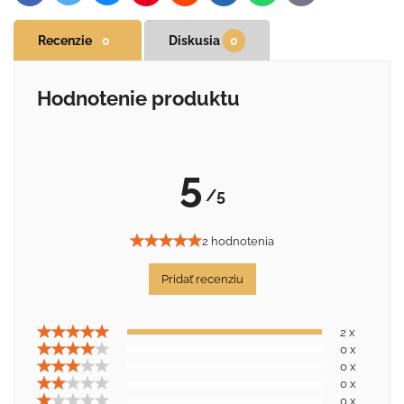
mail
Recenzie
0
Diskusia
0
Hodnotenie produktu
5
/5
2 hodnotenia
Pridať recenziu
2 x
0 x
0 x
0 x
0 x