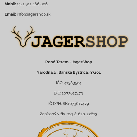
Mobil:
+421 911 466 006
Email:
info@jagershop.sk
René Terem - JagerShop
Národná 2 , Banská Bystrica, 97401
IČO: 41383524
DIČ: 1073617479
IČ DPH: SK1073617479
Zapísaný v živ. reg. č. 620-22813