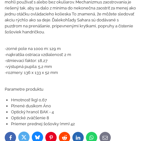
mohli používať s alebo bez okuliarov. Mechanizmus zaostrovania je
riešený tak, aby sa dalo z minima do nekonečna zaostriť za menej ako
jednu otáčku ovládacieho kolieska To znamená, že môžete sledovať
akciu rýchlo ako sa deje. Ďalekohľady Sahara sú dodávané s
puzdrom na prenášanie, pripevnenými krytkami, popruhy a čistenie
šošoviek handričkou.
-zorné pole na 1000 m: 129 m
-najkratšia ostriaca vzdialenosť: 2 m
-stmievací faktor: 18,27
-výstupná pupila: 5,2 mm
-rozmery: 136 x 133 x 52 mm
Parametre produktu
Hmotnosť (kg) 0,67
Plnené dusíkom Áno
Optický hranol BAK - 4
Optické zväčšenie 8
Priemer prednej šošovky (mm) 42
Bluesky
Twitter
Facebook
Pinterest
Reddit
LinkedIn
WhatsApp
E-