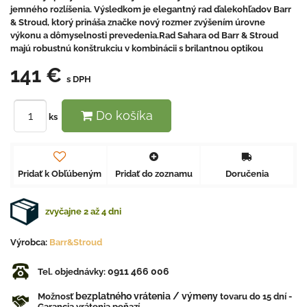
jemného rozlíšenia. Výsledkom je elegantný rad ďalekohľadov Barr
& Stroud, ktorý prináša značke nový rozmer zvýšením úrovne
výkonu a dômyselnosti prevedenia.Rad Sahara od Barr & Stroud
majú robustnú konštrukciu v kombinácii s brilantnou optikou
141 €
s DPH
Do košíka
ks
Pridať k Obľúbeným
Pridať do zoznamu
Doručenia
zvyčajne 2 až 4 dni
Výrobca:
Barr&Stroud
0911 466 006
Tel. objednávky:
bezplatného vrátenia / výmeny
Možnosť
tovaru do 15 dní -
Garancia vrátenia peňazí