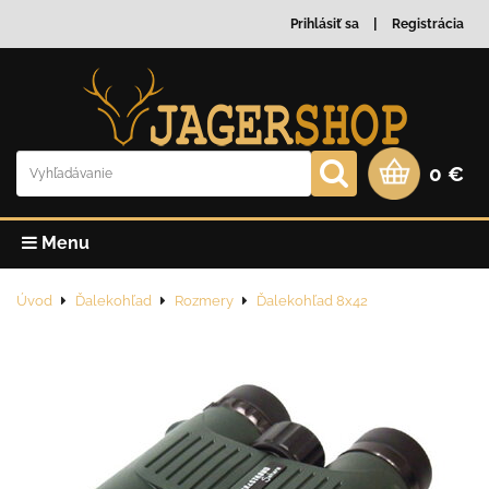
Prihlásiť sa
Registrácia
0 €
Menu
Úvod
Ďalekohľad
Rozmery
Ďalekohľad 8x42