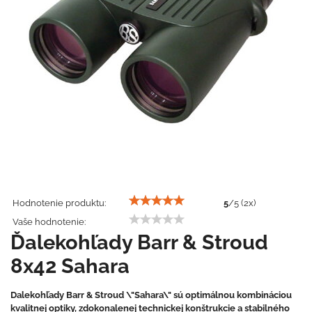
Hodnotenie produktu:
5
/
5
(
2
x)
Vaše hodnotenie:
Ďalekohľady Barr & Stroud
8x42 Sahara
Dalekohľady Barr & Stroud \"Sahara\" sú optimálnou kombináciou
kvalitnej optiky, zdokonalenej technickej konštrukcie a stabilného