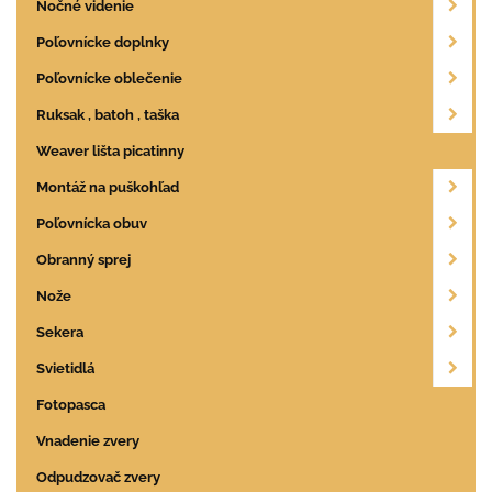
Nočné videnie
Poľovnícke doplnky
Poľovnícke oblečenie
Ruksak , batoh , taška
Weaver lišta picatinny
Montáž na puškohľad
Poľovnícka obuv
Obranný sprej
Nože
Sekera
Svietidlá
Fotopasca
Vnadenie zvery
Odpudzovač zvery