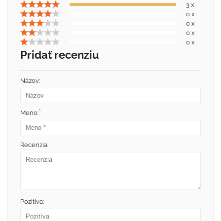
3 x
0 x
0 x
0 x
0 x
Pridať recenziu
Názov:
*
Meno:
Recenzia:
Pozitíva: