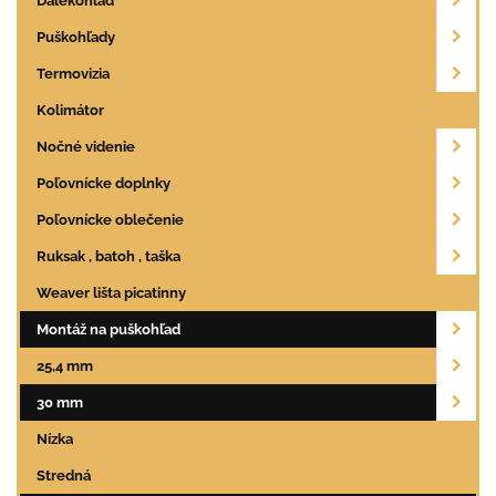
Ďalekohľad
Puškohľady
Termovizia
Kolimátor
Nočné videnie
Poľovnícke doplnky
Poľovnícke oblečenie
Ruksak , batoh , taška
Weaver lišta picatinny
Montáž na puškohľad
25,4 mm
30 mm
Nízka
Stredná