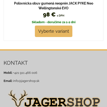
Poľovnícka obuv gumená neoprén JACK PYKE Neo
Wellingtonské EVO
98 €
s DPH
Skladom - doručíme za 1-2 dni
Vyberte variant
KONTAKT
Mobil:
+421 911 466 006
Email:
info@jagershop.sk