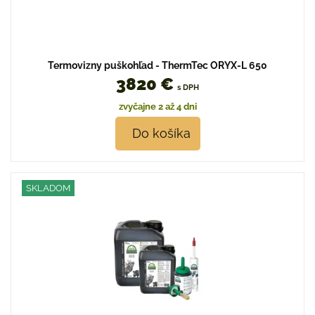
Termovizny puškohľad - ThermTec ORYX-L 650
3820 €
s DPH
zvyčajne 2 až 4 dni
Do košíka
SKLADOM