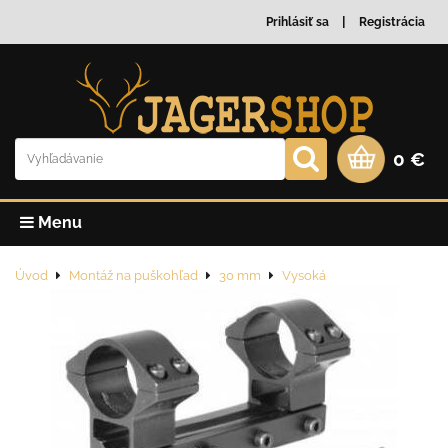
Prihlásiť sa
Registrácia
0 €
Menu
Úvod
Montáž na puškohľad
30 mm
Vysoká