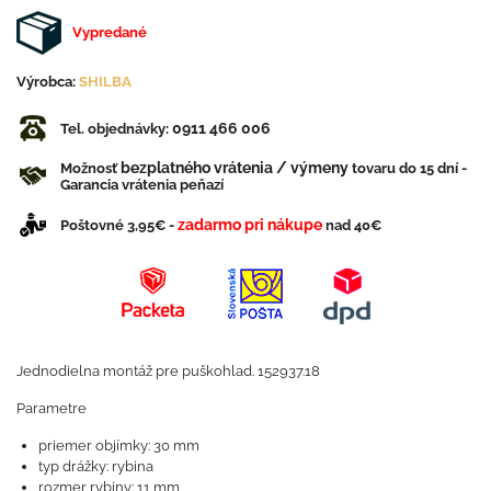
Vypredané
Výrobca:
SHILBA
0911 466 006
Tel. objednávky:
bezplatného vrátenia / výmeny
Možnosť
tovaru do 15 dní -
Garancia vrátenia peňazí
zadarmo pri nákupe
Poštovné 3,95€ -
nad 40€
Jednodielna montáž pre puškohlad. 152937.18
Parametre
priemer objímky: 30 mm
typ drážky: rybina
rozmer rybiny: 11 mm