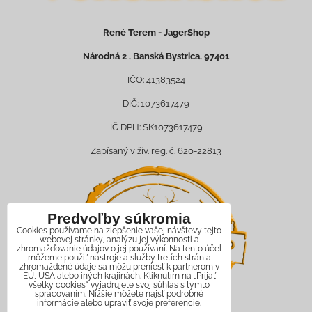
René Terem - JagerShop
Národná 2 , Banská Bystrica, 97401
IČO: 41383524
DIČ: 1073617479
IČ DPH: SK1073617479
Zapísaný v živ. reg. č. 620-22813
Predvoľby súkromia
Cookies používame na zlepšenie vašej návštevy tejto
webovej stránky, analýzu jej výkonnosti a
zhromažďovanie údajov o jej používaní. Na tento účel
môžeme použiť nástroje a služby tretích strán a
zhromaždené údaje sa môžu preniesť k partnerom v
EÚ, USA alebo iných krajinách. Kliknutím na „Prijať
všetky cookies“ vyjadrujete svoj súhlas s týmto
spracovaním. Nižšie môžete nájsť podrobné
informácie alebo upraviť svoje preferencie.