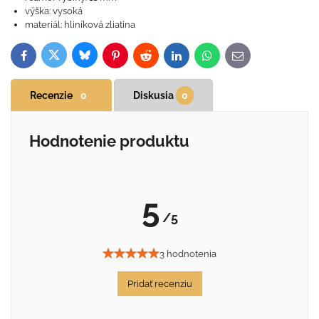
výška: vysoká
materiál: hliníková zliatina
Bluesky
Twitter
Facebook
Pinterest
Reddit
LinkedIn
WhatsApp
E-
mail
Recenzie
0
Diskusia
0
Hodnotenie produktu
5
/5
3 hodnotenia
Pridať recenziu