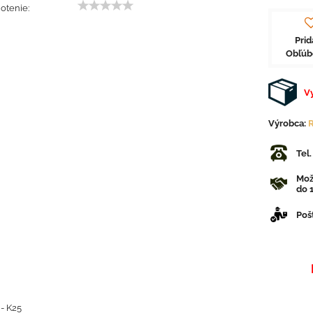
otenie:
Prid
Obľú
V
Výrobca:
Tel
Mož
do 1
Poš
- K25