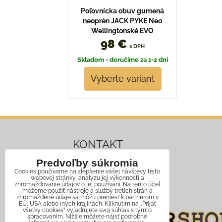
Poľovnícka obuv gumená
neoprén JACK PYKE Neo
Wellingtonské EVO
98 €
s DPH
Skladom - doručíme za 1-2 dni
Vyberte variant
KONTAKT
Predvoľby súkromia
Mobil:
+421 911 466 006
Cookies používame na zlepšenie vašej návštevy tejto
webovej stránky, analýzu jej výkonnosti a
Email:
info@jagershop.sk
zhromažďovanie údajov o jej používaní. Na tento účel
môžeme použiť nástroje a služby tretích strán a
zhromaždené údaje sa môžu preniesť k partnerom v
EÚ, USA alebo iných krajinách. Kliknutím na „Prijať
všetky cookies“ vyjadrujete svoj súhlas s týmto
spracovaním. Nižšie môžete nájsť podrobné