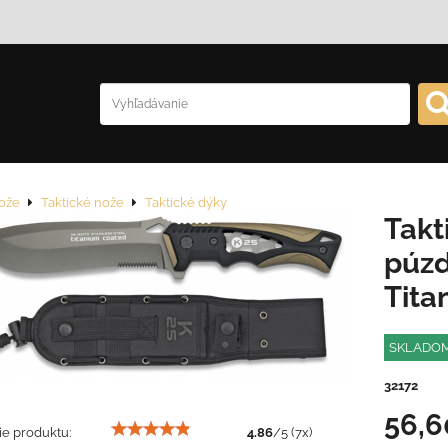
ože
Taktické nože
Taktické dýky
Takt
púz
Tita
SKLADO
32172
56,
e produktu:
4.86
/
5
(
7
x)