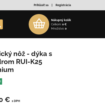
Prihlásiť sa
Registrácia
Nákupný košík
Celkom:
0 €
Množstvo:
0
ický nôž - dýka s
drom RUI-K25
nium
M
60 €
s DPH