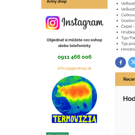
Army shop
Veľkosť
Veľkosť
Celková
Oceľový
Čepel -
Hrúbka
Typ/Far
Objednať si môžete cez eshop
Typ púz
alebo telefonicky
Hmotnos
0911 466 006
T
Facebo
info@jagershop.sk
Recen
Hod