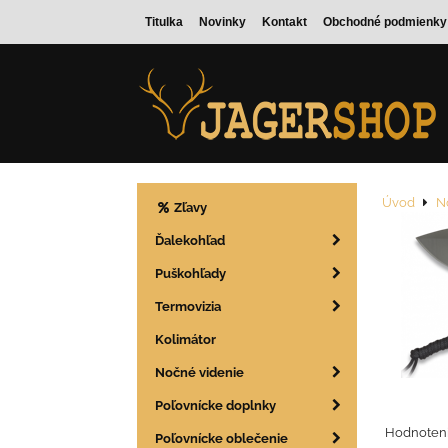
Titulka
Novinky
Kontakt
Obchodné podmienky
Úvod
N
Zľavy
Ďalekohľad
Puškohľady
Termovizia
Kolimátor
Nočné videnie
Poľovnícke doplnky
Hodnoteni
Poľovnícke oblečenie