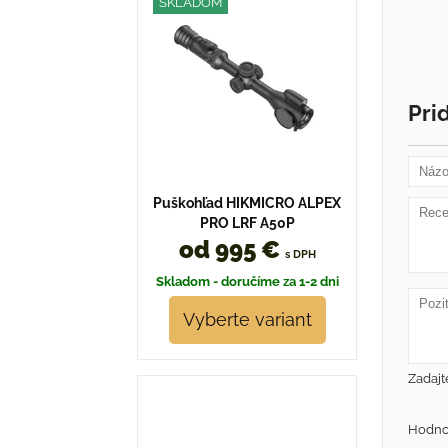
SKLADOM
Pri
Puškohľad HIKMICRO ALPEX
PRO LRF A50P
od 995 €
s DPH
Skladom - doručíme za 1-2 dni
Vyberte variant
Zadajt
Hodno