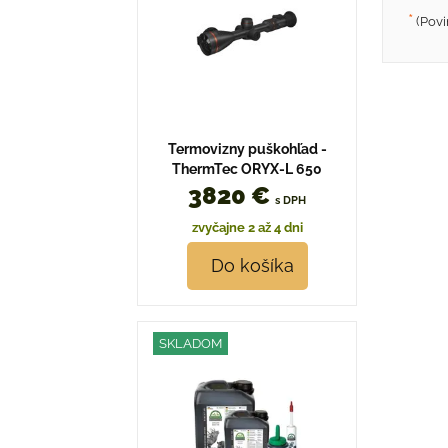
*
(Povi
Termovizny puškohľad -
ThermTec ORYX-L 650
3820 €
s DPH
zvyčajne 2 až 4 dni
Do košíka
SKLADOM