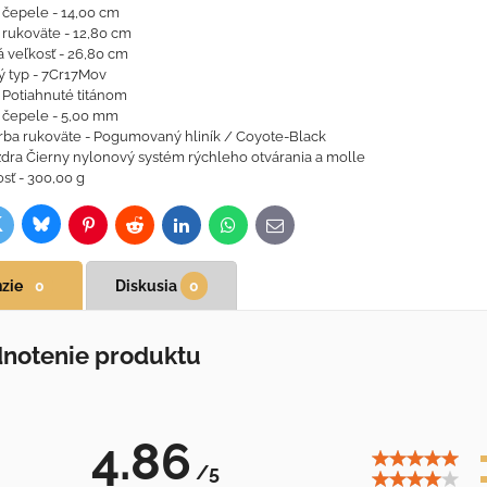
 čepele - 14,00 cm
 rukoväte - 12,80 cm
 veľkosť - 26,80 cm
 typ - 7Cr17Mov
 Potiahnuté titánom
 čepele - 5,00 mm
ba rukoväte - Pogumovaný hliník / Coyote-Black
dra Čierny nylonový systém rýchleho otvárania a molle
ť - 300,00 g
Bluesky
witter
ok
Pinterest
Reddit
LinkedIn
WhatsApp
E-
mail
zie
0
Diskusia
0
notenie produktu
4.86
/5