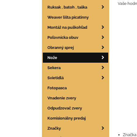
Vaše hodn
Ruksak , batoh , taška
Weaver lišta picatinny
Montáž na puškohľad
Poľovnícka obuv
Obranný sprej
Nože
Sekera
Svietidlá
Fotopasca
Vnadenie zvery
Odpudzovač zvery
Komisionálny predaj
Značky
Značka 