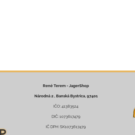
René Terem - JagerShop
Národná 2 , Banská Bystrica, 97401
IČO: 41383524
DIČ: 1073617479
IČ DPH: SK1073617479