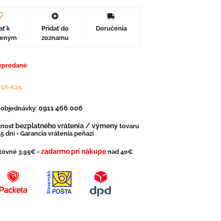
ať k
Pridať do
Doručenia
beným
zoznamu
ypredané
RUI-K25
0911 466 006
. objednávky:
bezplatného vrátenia / výmeny
nosť
tovaru
5 dní - Garancia vrátenia peňazí
zadarmo pri nákupe
tovné 3,95€ -
nad 40€