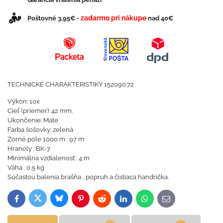
zadarmo pri nákupe
Poštovné 3,95€ -
nad 40€
TECHNICKÉ CHARAKTERISTIKY 152090.72
Výkon: 10x
Cieľ (priemer): 42 mm.
Ukončenie: Mate
Farba šošovky: zelená
Zorné pole 1000 m : 97 m
Hranoly : BK-7
Minimálna vzdialenosť : 4 m
Váha : 0,5 kg
Súčastou balenia brašňa , popruh a čistiaca handrička.
Bluesky
Twitter
Facebook
Pinterest
Reddit
LinkedIn
WhatsApp
E-
mail