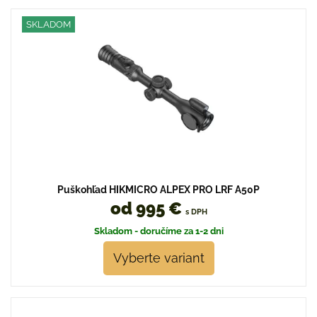
SKLADOM
Puškohľad HIKMICRO ALPEX PRO LRF A50P
od 995 €
s DPH
Skladom - doručíme za 1-2 dni
Vyberte variant