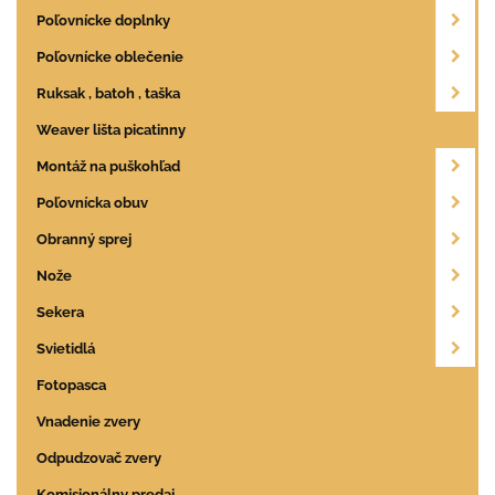
Poľovnícke doplnky
Poľovnícke oblečenie
Ruksak , batoh , taška
Weaver lišta picatinny
Montáž na puškohľad
Poľovnícka obuv
Obranný sprej
Nože
Sekera
Svietidlá
Fotopasca
Vnadenie zvery
Odpudzovač zvery
Komisionálny predaj