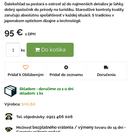
Ďalekohľad sa postará o ostrosť až do najmenších detailov je ľahky,
dobrý spoločník do prírody na turistiku. Starostlivé kontroly kvality
zaručujú absolútnu spoľahlivosť v každej situácii. S tradíciou v
japonskom optickom dizajne a technológii.
95 €
s DPH
Do košíka
ks
Pridať k Obľúbeným
Pridať do zoznamu
Doručenia
Skladom - doručíme za 1-2 dni
skladom:
1
ks
Výrobca:
SHILBA
0911 466 006
Tel. objednávky:
bezplatného vrátenia / výmeny
Možnosť
tovaru do 15 dní -
Garancia vrátenia peňazí