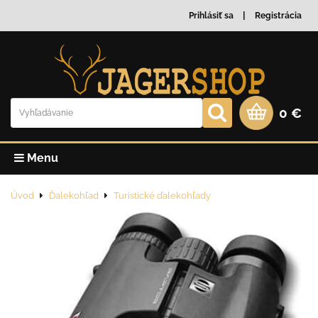
Prihlásiť sa
Registrácia
0 €
Menu
Úvod
Ďalekohľad
Turistické ďalekohľady