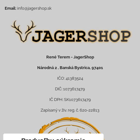
Email:
info@jagershop.sk
René Terem - JagerShop
Národná 2 , Banská Bystrica, 97401
IČO: 41383524
DIČ: 1073617479
IČ DPH: SK1073617479
Zapísaný v živ. reg. č. 620-22813