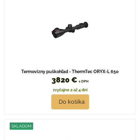
Termovizny puškohľad - ThermTec ORYX-L 650
3820 €
s DPH
zvyčajne 2 až 4 dni
Do košíka
SKLADOM