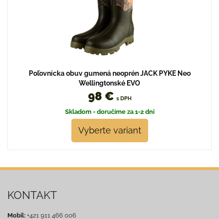
Poľovnícka obuv gumená neoprén JACK PYKE Neo
Wellingtonské EVO
98 €
s DPH
Skladom - doručíme za 1-2 dni
Vyberte variant
KONTAKT
Mobil:
+421 911 466 006