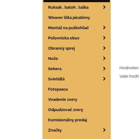
Ruksak , batoh , taška
Weaver lišta picatinny
Montáž na puškohľad
Poľovnícka obuv
Obranný sprej
Nože
Hodnoteni
Sekera
Vaše hodn
Svietidlá
Fotopasca
Vnadenie zvery
Odpudzovač zvery
Komisionálny predaj
Značky