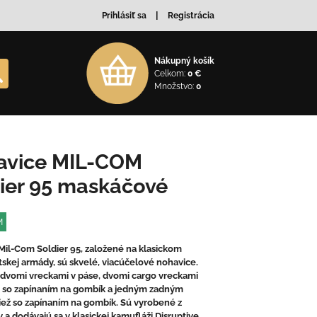
Prihlásiť sa
Registrácia
Nákupný košík
Celkom:
0 €
Množstvo:
0
avice MIL-COM
ier 95 maskáčové
M
Mil-Com Soldier 95, založené na klasickom
itskej armády, sú skvelé, viacúčelové nohavice.
 dvomi vreckami v páse, dvomi cargo vreckami
 so zapínaním na gombík a jedným zadným
iež so zapínaním na gombík. Sú vyrobené z
 a dodávajú sa v klasickej kamufláži Disruptive