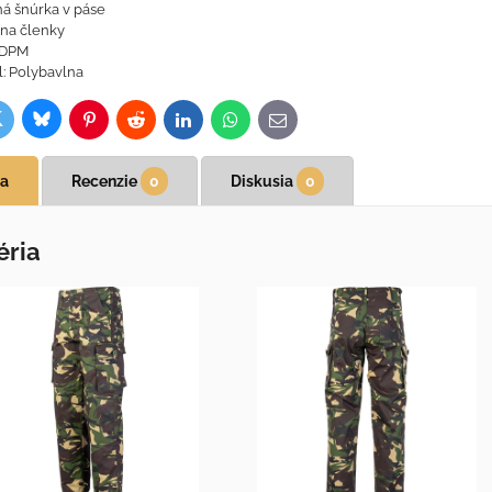
á šnúrka v páse
na členky
 DPM
l: Polybavlna
Bluesky
witter
ok
Pinterest
Reddit
LinkedIn
WhatsApp
E-
mail
ia
Recenzie
0
Diskusia
0
éria