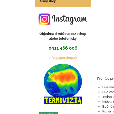
Army shop
Objednať si môžete cez eshop
alebo telefonicky
0911 466 006
info@jagershop.sk
Prehľad pr
Dve vre
Dve car
Jedno 
Muška n
Bočné n
Pútka 