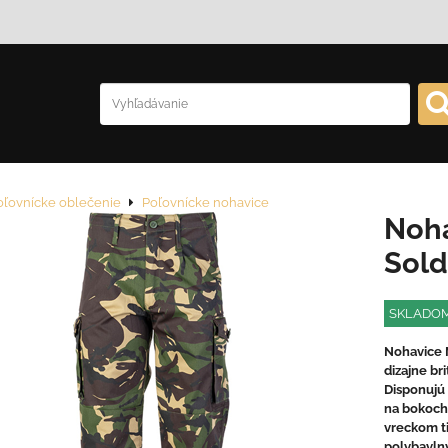
oľovnícke oblečenie
Poľovnícke nohavice
Noh
Sold
SKLADO
Nohavice 
dizajne br
Disponujú
na bokoch
vreckom t
polybavlny