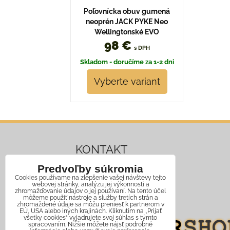
Poľovnícka obuv gumená
neoprén JACK PYKE Neo
Wellingtonské EVO
98 €
s DPH
Skladom - doručíme za 1-2 dni
Vyberte variant
KONTAKT
Predvoľby súkromia
Mobil:
+421 911 466 006
Cookies používame na zlepšenie vašej návštevy tejto
webovej stránky, analýzu jej výkonnosti a
Email:
info@jagershop.sk
zhromažďovanie údajov o jej používaní. Na tento účel
môžeme použiť nástroje a služby tretích strán a
zhromaždené údaje sa môžu preniesť k partnerom v
EÚ, USA alebo iných krajinách. Kliknutím na „Prijať
všetky cookies“ vyjadrujete svoj súhlas s týmto
spracovaním. Nižšie môžete nájsť podrobné