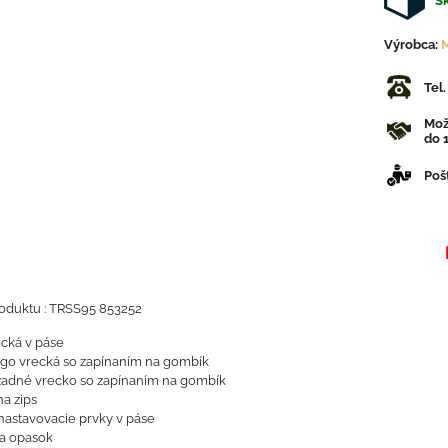
Sk
Výrobca:
Tel
Mož
do 1
Poš
oduktu : TRSS95 853252
cká v páse
go vrecká so zapínaním na gombík
zadné vrecko so zapínaním na gombík
a zips
astavovacie prvky v páse
na opasok