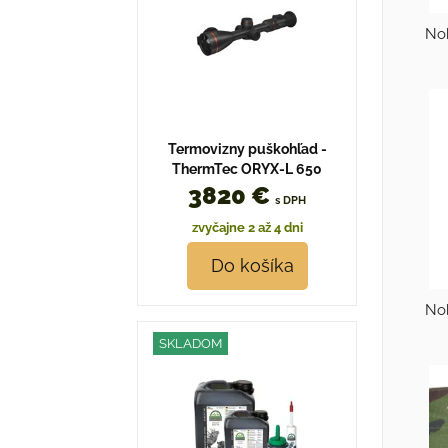
No
Termovizny puškohľad -
ThermTec ORYX-L 650
3820 €
s DPH
zvyčajne 2 až 4 dni
Do košíka
No
SKLADOM