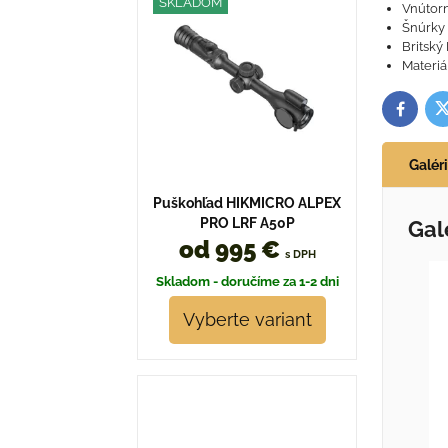
SKLADOM
Vnútorn
Šnúrky 
Britský
Materiá
T
Facebo
Galér
Puškohľad HIKMICRO ALPEX
PRO LRF A50P
Gal
od 995 €
s DPH
Skladom - doručíme za 1-2 dni
Vyberte variant