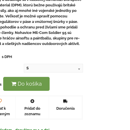
terial (DPM), ktorú bežne používajú britské
sily, ako aj mnohé iné vojenské jednotky po
te. Veľkosť je možné upraviť pomocou
gulátorov v páse a vnútornej šnúrky v páse.
 pohodlie a ochranu pred živlami sme pridali
 členky. Nohavice Mil-Com Soldier 95 sú
e hráčov airsoftu a paintballu, skupiny pre re-
 a všetkých nadšencov outdoorových aktivít.
€
s DPH
S
Do košíka
s
ať k
Pridať do
Doručenia
beným
zoznamu