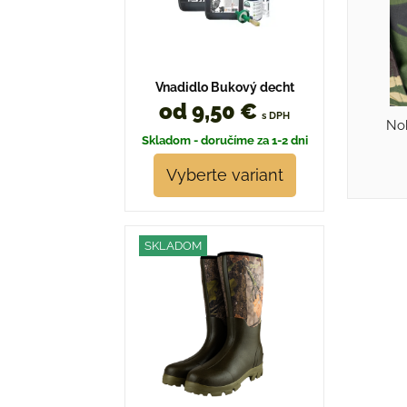
Vnadidlo Bukový decht
od 9,50 €
s DPH
No
Skladom - doručíme za 1-2 dni
Vyberte variant
SKLADOM