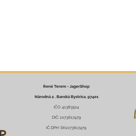
René Terem - JagerShop
Národná 2 , Banská Bystrica, 97401
IČO: 41383524
DIČ: 1073617479
IČ DPH: SK1073617479