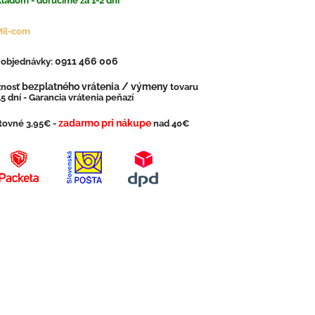
ladom - doručíme za 1-2 dni
Mil-com
0911 466 006
. objednávky:
bezplatného vrátenia / výmeny
nosť
tovaru
5 dní - Garancia vrátenia peňazí
zadarmo pri nákupe
tovné 3,95€ -
nad 40€