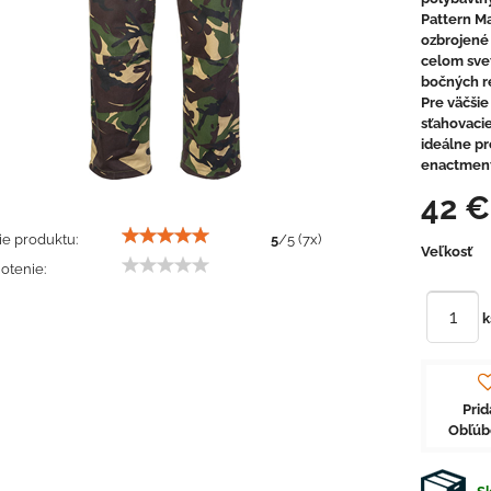
Pattern Ma
ozbrojené 
celom sve
bočných re
Pre väčšie
sťahovacie
ideálne pr
enactment
42 
e produktu:
5
/
5
(
7
x)
Veľkosť
otenie:
k
Prid
Obľú