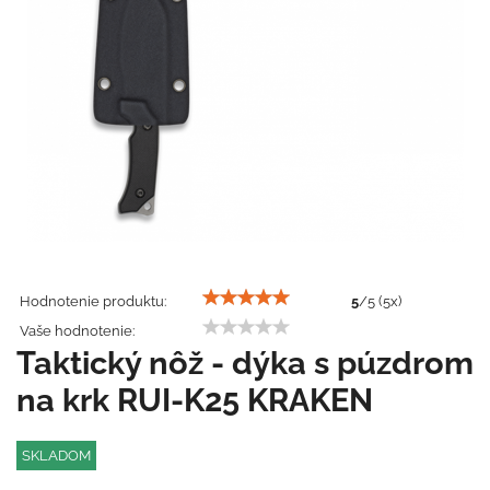
Hodnotenie produktu:
5
/
5
(
5
x)
Vaše hodnotenie:
Taktický nôž - dýka s púzdrom
na krk RUI-K25 KRAKEN
SKLADOM