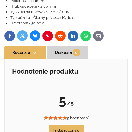
Potiahnuté titánom
Hrúbka čepele - 2,80 mm
Typ / farba rukoväteG-10 / čierna
Typ púzdra - Čierny prívesok Kydex
Hmotnosť - 59,00 g
Bluesky
Twitter
Facebook
Pinterest
Reddit
LinkedIn
WhatsApp
E-
mail
Recenzie
0
Diskusia
0
Hodnotenie produktu
5
/5
5 hodnotení
Pridať recenziu