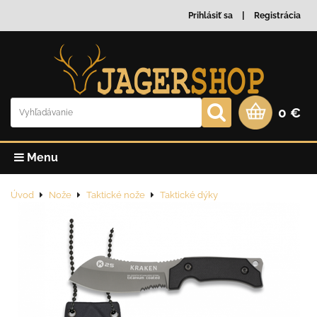
Prihlásiť sa
Registrácia
0 €
Menu
Úvod
Nože
Taktické nože
Taktické dýky