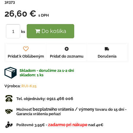
32373
26,60 €
s DPH
Do košíka
ks
Pridať k Obľúbeným
Pridať do zoznamu
Doručenia
Skladom - doručíme za 1-2 dni
skladom:
1
ks
Výrobca:
RUI-K25
0911 466 006
Tel. objednávky:
bezplatného vrátenia / výmeny
Možnosť
tovaru do 15 dní -
Garancia vrátenia peňazí
zadarmo pri nákupe
Poštovné 3,95€ -
nad 40€