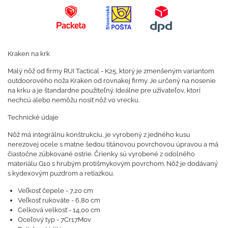
Kraken na krk
Malý nôž od firmy RUI Tactical - K25, ktorý je zmenšeným variantom
outdoorového noža Kraken od rovnakej firmy. Je určený na nosenie
na krku a je štandardne použiteľný. Ideálne pre užívateľov, ktorí
nechcú alebo nemôžu nosiť nôž vo vrecku.
Technické údaje
Nôž má integrálnu konštrukciu, je vyrobený z jedného kusu
nerezovej ocele s matne šedou titánovou povrchovou úpravou a má
čiastočne zúbkované ostrie. Črienky sú vyrobené z odolného
materiálu G10 s hrubým protišmykovým povrchom. Nôž je dodávaný
s kydexovým puzdrom a retiazkou.
Veľkosť čepele - 7,20 cm
Veľkosť rukoväte - 6,80 cm
Celková velkosť - 14,00 cm
Oceľový typ - 7Cr17Mov