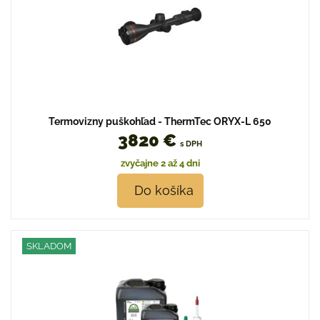
Termovizny puškohľad - ThermTec ORYX-L 650
3820 €
s DPH
zvyčajne 2 až 4 dni
Do košíka
SKLADOM