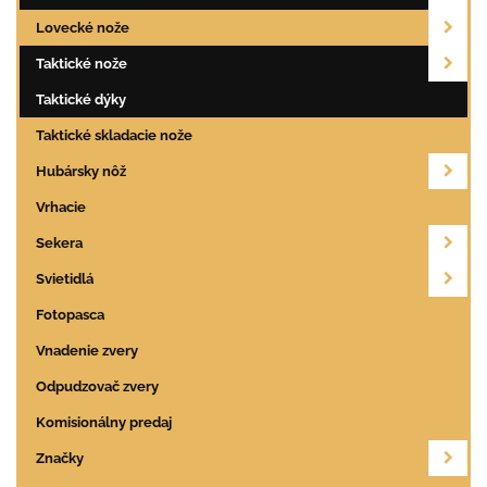
Lovecké nože
Taktické nože
Taktické dýky
Taktické skladacie nože
Hubársky nôž
Vrhacie
Sekera
Svietidlá
Fotopasca
Vnadenie zvery
Odpudzovač zvery
Komisionálny predaj
Značky