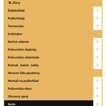
Zľavy
Ďalekohľad
Puškohľady
Termovizia
Kolimátor
Nočné videnie
Poľovnícke doplnky
Poľovnícke oblečenie
Ruksak , batoh , taška
Weaver lišta picatinny
Montáž na puškohľad
Poľovnícka obuv
Obranný sprej
Nože