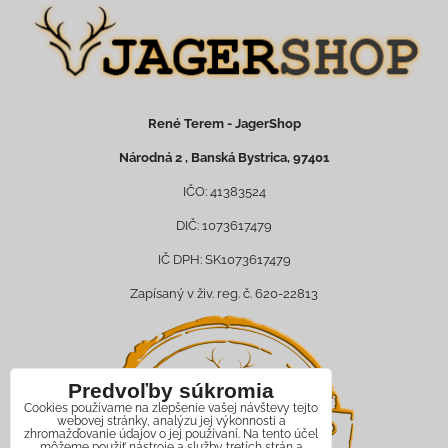
René Terem - JagerShop
Národná 2 , Banská Bystrica, 97401
IČO: 41383524
DIČ: 1073617479
IČ DPH: SK1073617479
Zapísaný v živ. reg. č. 620-22813
Predvoľby súkromia
Cookies používame na zlepšenie vašej návštevy tejto
webovej stránky, analýzu jej výkonnosti a
zhromažďovanie údajov o jej používaní. Na tento účel
môžeme použiť nástroje a služby tretích strán a