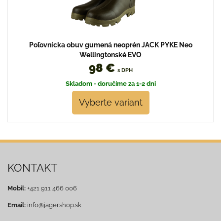
Poľovnícka obuv gumená neoprén JACK PYKE Neo
Wellingtonské EVO
98 €
s DPH
Skladom - doručíme za 1-2 dni
Vyberte variant
KONTAKT
Mobil:
+421 911 466 006
Email:
info@jagershop.sk