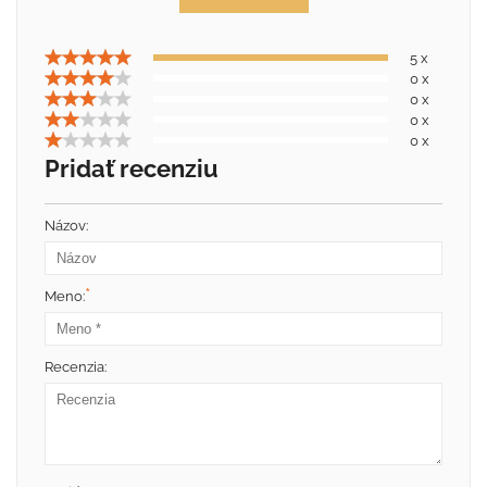
5 x
0 x
0 x
0 x
0 x
Pridať recenziu
Názov:
*
Meno:
Recenzia: