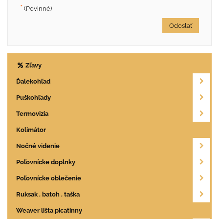
*
(Povinné)
Odoslať
Zľavy
Ďalekohľad
Puškohľady
Termovizia
Kolimátor
Nočné videnie
Poľovnícke doplnky
Poľovnícke oblečenie
Ruksak , batoh , taška
Weaver lišta picatinny