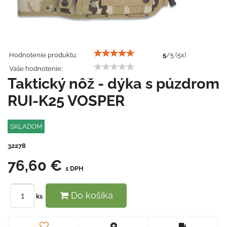
Hodnotenie produktu:
5
/
5
(
5
x)
Vaše hodnotenie:
Taktický nôž - dýka s púzdrom
RUI-K25 VOSPER
SKLADOM
32278
76,60 €
s DPH
Do košíka
ks