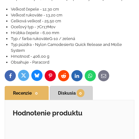
Veľkosť čepele - 12,30 cm
Veľkosť rukoväte - 13,20 cm
Celková velkosť - 25,50 cm
Oceľový typ - 7Cr17Mov
Hrúbka čepele - 6,00 mm
Typ / farba rukoväteG-10 / zelená
Typ púzdra - Nylon Camodesierto Quick Release and Molle
System
Hmotnosť - 406,00 g
Obsahuje - Paracord
Bluesky
Twitter
Facebook
Pinterest
Reddit
LinkedIn
WhatsApp
E-
mail
Recenzie
0
Diskusia
0
Hodnotenie produktu