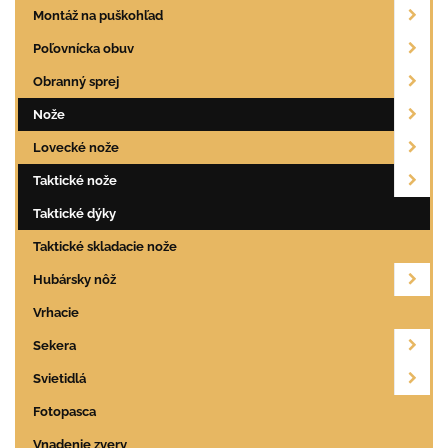
Montáž na puškohľad
Poľovnícka obuv
Obranný sprej
Nože
Lovecké nože
Taktické nože
Taktické dýky
Taktické skladacie nože
Hubársky nôž
Vrhacie
Sekera
Svietidlá
Fotopasca
Vnadenie zvery