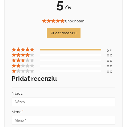
5
/5
5 hodnotení
Pridať recenziu
5 x
0 x
0 x
0 x
0 x
Pridať recenziu
Názov:
*
Meno: