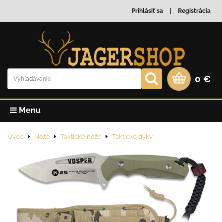
Prihlásiť sa
Registrácia
0 €
Menu
Úvod
Nože
Taktické nože
Taktické dýky