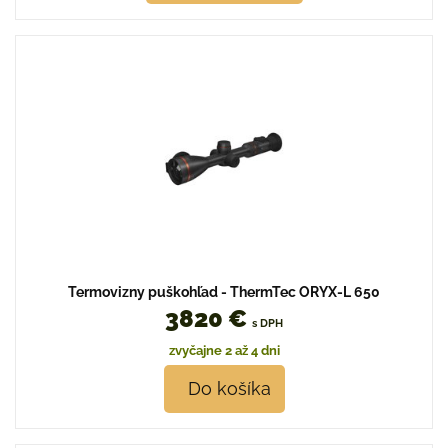
Termovizny puškohľad - ThermTec ORYX-L 650
3820 €
s DPH
zvyčajne 2 až 4 dni
Do košíka