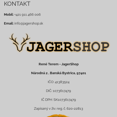
KONTAKT
Mobil:
+421 911 466 006
Email:
info@jagershop.sk
René Terem - JagerShop
Národná 2 , Banská Bystrica, 97401
IČO: 41383524
DIČ: 1073617479
IČ DPH: SK1073617479
Zapísaný v živ. reg. č. 620-22813