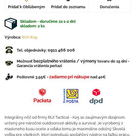
Pridať k Obľúbeným
Pridať do zoznamu
Doručenia
Skladom - doručíme za 1-2 dni
skladom:
2
ks
Výrobca:
RUI-K25
0911 466 006
Tel. objednávky:
bezplatného vrátenia / výmeny
Možnosť
tovaru do 15 dní -
Garancia vrátenia peňazí
zadarmo pri nákupe
Poštovné 3,95€ -
nad 40€
Integrálny nôž od firmy RUI Tactical - K25 so zaujímavým dizajnom,
určený pre náročné outdoorové aktivity a survival. Je vyrobený z
masívneho kusu ocele a vďaka tomu je maximálne odolný. Skvelá
voľba pre všetkých, ktorí potrebujú spoľahlivý nástroj na ťažkú ​​prácu.