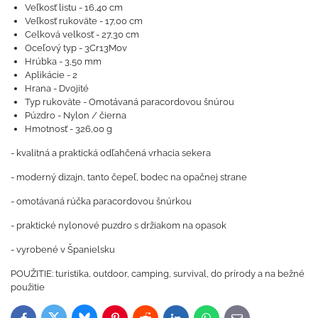
Veľkosť listu - 16,40 cm
Veľkosť rukoväte - 17,00 cm
Celková velkosť - 27,30 cm
Oceľový typ - 3Cr13Mov
Hrúbka - 3,50 mm
Aplikácie - 2
Hrana - Dvojité
Typ rukoväte - Omotávaná paracordovou šnúrou
Púzdro - Nylon / čierna
Hmotnosť - 326,00 g
- kvalitná a praktická odľahčená vrhacia sekera
- moderný dizajn, tanto čepeľ, bodec na opačnej strane
- omotávaná rúčka paracordovou šnúrkou
- praktické nylonové puzdro s držiakom na opasok
- vyrobené v Španielsku
POUŽITIE: turistika, outdoor, camping, survival, do prírody a na bežné
použitie