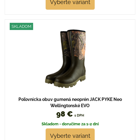
Vyberte variant
SKLADOM
Poľovnícka obuv gumená neoprén JACK PYKE Neo
Wellingtonské EVO
98 €
s DPH
Skladom - doručíme za 1-2 dni
Vyberte variant