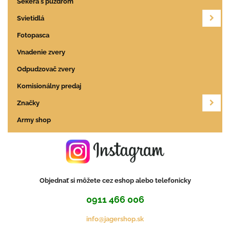
Sekera s púzdrom
Svietidlá
Fotopasca
Vnadenie zvery
Odpudzovač zvery
Komisionálny predaj
Značky
Army shop
Objednať si môžete cez eshop alebo telefonicky
0911 466 006
info@jagershop.sk