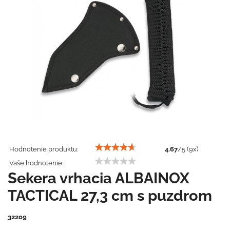
Hodnotenie produktu:
4.67
/
5
(
9
x)
Vaše hodnotenie:
Sekera vrhacia ALBAINOX
TACTICAL 27,3 cm s puzdrom
32209