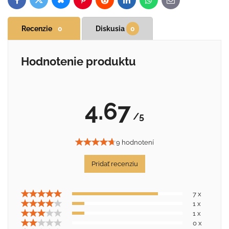
Bluesky
Twitter
Facebook
Pinterest
Reddit
LinkedIn
WhatsApp
E-
mail
Recenzie
0
Diskusia
0
Hodnotenie produktu
4.67
/5
9 hodnotení
Pridať recenziu
7 x
1 x
1 x
0 x