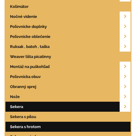
Kolimátor
Nočné videnie
Poľovnícke doplnky
Poľovnícke oblečenie
Ruksak , batoh , taška
Weaver lišta picatinny
Montáž na puškohľad
Poľovnícka obuv
Obranný sprej
Nože
Sekera
Sekera s pílou
Sekera s hrotom