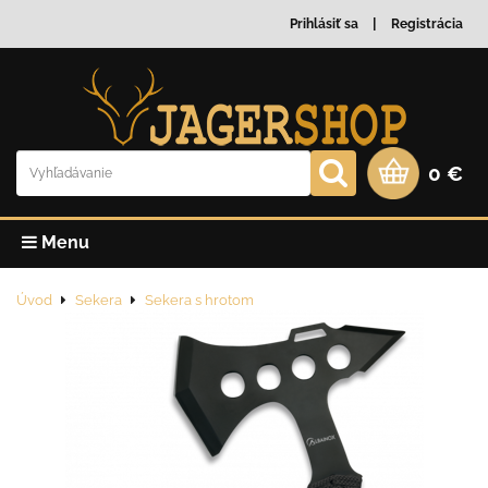
Prihlásiť sa
Registrácia
0 €
Menu
Úvod
Sekera
Sekera s hrotom