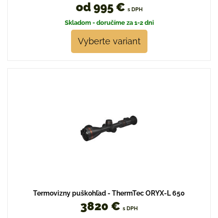
od 995 €
s DPH
Skladom - doručíme za 1-2 dni
Vyberte variant
Termovizny puškohľad - ThermTec ORYX-L 650
3820 €
s DPH