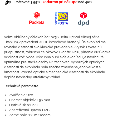
zadarmo pri nákupe
Poštovné 3,95€ -
nad 40€
Veľmi obľúbený ďalekohľad 10x56 Delta Optical elitnej série
Titanium v ​​prevedení ROOF (strechové hranoly). Ďalekohľad má
rovnaké vlastnosti ako klasické prevedenie - vysokú svetelnú
priepustnosť, robustnú celokovovú konštrukciu, plnenie dusíkom a
odolnosť voči vode. Výstupná pupila ďalekohľadu je navrhnutá
optimálne pre staršie osoby. Pri zachovaní výborných optických
vlastností ďalekohľadu bola značne zmenšená jeho veľkosť a
hmotnosť. Predné optické a mechanické vlastnosti ďalekohľadu
dopĺňa nevšedný, atraktívny vzhľad.
Technické parametre
Zväčšenie : 12x
Priemer objektívu: 56 mm
Optické sklo: BaK4
Antireflexná úprava: FMC
Zorné pole : 88 m/1000m