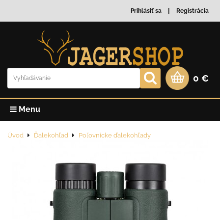
Prihlásiť sa
Registrácia
0 €
Menu
Úvod
Ďalekohľad
Poľovnícke ďalekohľady