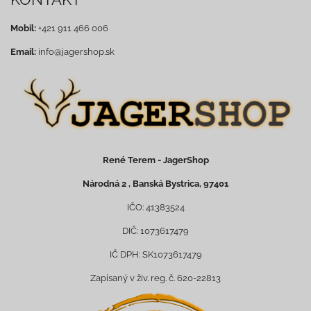
Mobil:
+421 911 466 006
Email:
info@jagershop.sk
René Terem - JagerShop
Národná 2 , Banská Bystrica, 97401
IČO: 41383524
DIČ: 1073617479
IČ DPH: SK1073617479
Zapísaný v živ. reg. č. 620-22813