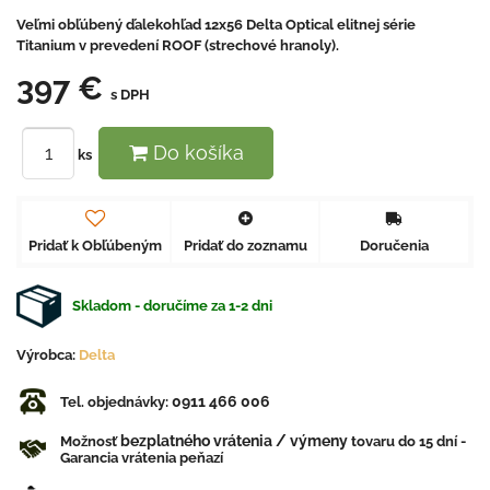
Veľmi obľúbený ďalekohľad 12x56 Delta Optical elitnej série
Titanium v ​​prevedení ROOF (strechové hranoly).
397 €
s DPH
Do košíka
ks
Pridať k Obľúbeným
Pridať do zoznamu
Doručenia
Skladom - doručíme za 1-2 dni
Výrobca:
Delta
0911 466 006
Tel. objednávky:
bezplatného vrátenia / výmeny
Možnosť
tovaru do 15 dní -
Garancia vrátenia peňazí