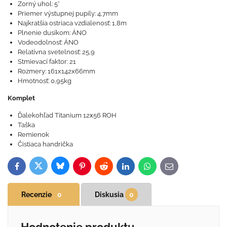
Zorný uhol: 5°
Priemer výstupnej pupily: 4,7mm
Najkratšia ostriaca vzdialenosť: 1,8m
Plnenie dusíkom: ÁNO
Vodeodolnosť: ÁNO
Relatívna svetelnosť: 25,9
Stmievací faktor: 21
Rozmery: 161x142x66mm
Hmotnosť: 0,95kg
Komplet
Ďalekohľad Titanium 12х56 ROH
Taška
Remienok
Čistiaca handrička
Bluesky
Twitter
Facebook
Pinterest
Reddit
LinkedIn
WhatsApp
E-
mail
Recenzie
0
Diskusia
0
Hodnotenie produktu