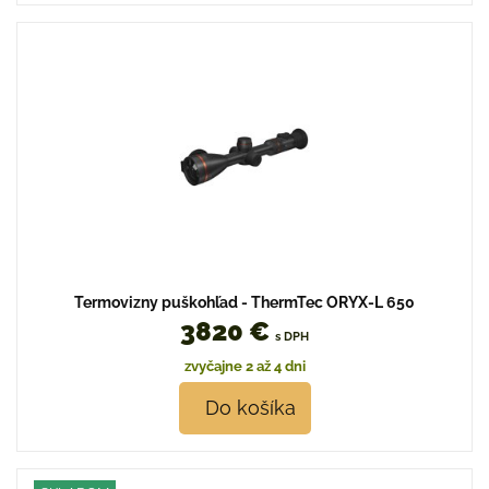
Termovizny puškohľad - ThermTec ORYX-L 650
3820 €
s DPH
zvyčajne 2 až 4 dni
Do košíka