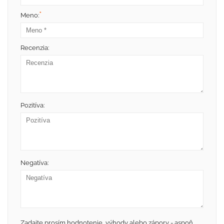
*
Meno:
Recenzia:
Pozitíva:
Negatíva:
Zadajte prosím hodnotenie, výhody alebo zápory - aspoň