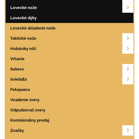
Lovecké nože
Lovecké dýky
Lovecké skladacie nože
Taktické nože
Hubársky nôž
Vrhacie
Sekera
Svietidlá
Fotopasca
Vnadenie zvery
Odpudzovač zvery
Komisionálny predaj
Značky