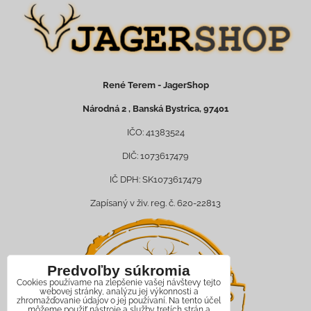
René Terem - JagerShop
Národná 2 , Banská Bystrica, 97401
IČO: 41383524
DIČ: 1073617479
IČ DPH: SK1073617479
Zapísaný v živ. reg. č. 620-22813
Predvoľby súkromia
Cookies používame na zlepšenie vašej návštevy tejto
webovej stránky, analýzu jej výkonnosti a
zhromažďovanie údajov o jej používaní. Na tento účel
môžeme použiť nástroje a služby tretích strán a