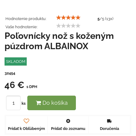
Hodnotenie produktu:
5
/
5
(
13
x)
Vaše hodnotenie:
Poľovnícky nož s koženým
púzdrom ALBAINOX
SKLADOM
32454
46 €
s DPH
Do košíka
ks
Pridať k Obľúbeným
Pridať do zoznamu
Doručenia