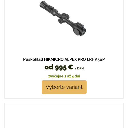
Puškohľad HIKMICRO ALPEX PRO LRF A50P
od 995 €
s DPH
zvyčajne 2 až 4 dni
Vyberte variant