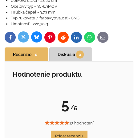
Celková dlžka - 24,20 cm
Oceľový typ - 3CR13MOV
Hrúbka čepel - 3,73 mm
Typ rukoväte / farbaVytrvalosť - CNC
Hmotnosť - 222,70 g
Bluesky
Twitter
Facebook
Pinterest
Reddit
LinkedIn
WhatsApp
E-
mail
Recenzie
0
Diskusia
0
Hodnotenie produktu
5
/5
13 hodnotení
Pridať recenziu