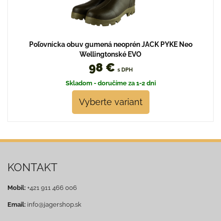
Poľovnícka obuv gumená neoprén JACK PYKE Neo
Wellingtonské EVO
98 €
s DPH
Skladom - doručíme za 1-2 dni
Vyberte variant
KONTAKT
Mobil:
+421 911 466 006
Email:
info@jagershop.sk