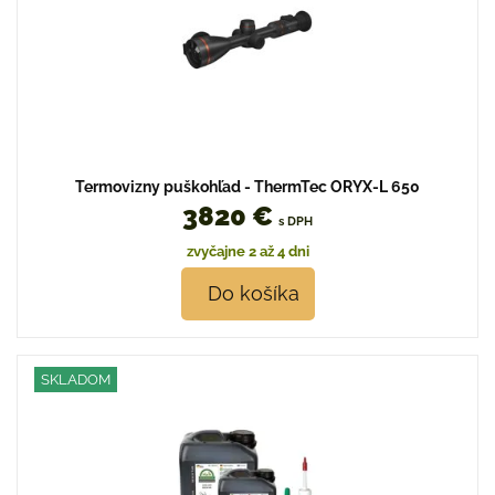
Termovizny puškohľad - ThermTec ORYX-L 650
3820 €
s DPH
zvyčajne 2 až 4 dni
Do košíka
SKLADOM