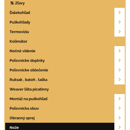
Zľavy
Ďalekohľad
Puškohľady
Termovizia
Kolimátor
Nočné videnie
Poľovnícke doplnky
Poľovnícke oblečenie
Ruksak , batoh , taška
Weaver lišta picatinny
Montáž na puškohľad
Poľovnícka obuv
Obranný sprej
Nože