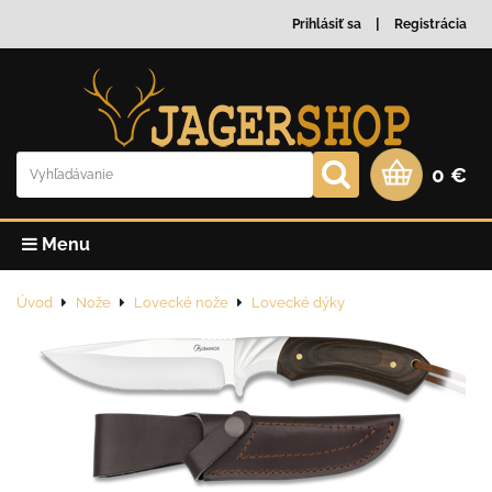
Prihlásiť sa
Registrácia
0 €
Menu
Úvod
Nože
Lovecké nože
Lovecké dýky