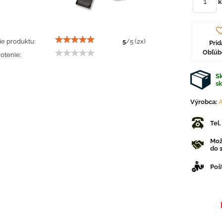
k
e produktu:
5
/
5
(
2
x)
Prid
Obľú
otenie:
Sk
s
Výrobca:
A
Tel
Mož
do 1
Poš