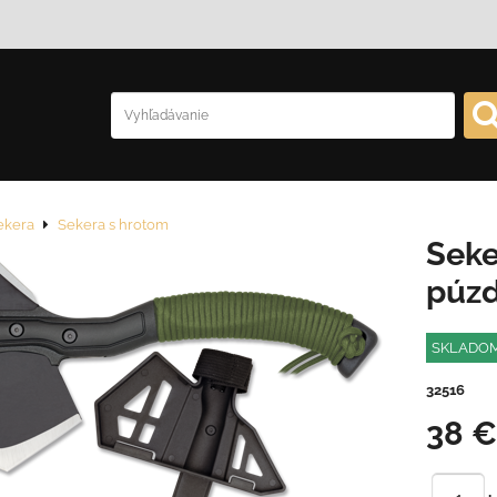
ekera
Sekera s hrotom
Seke
púz
SKLADO
32516
38 