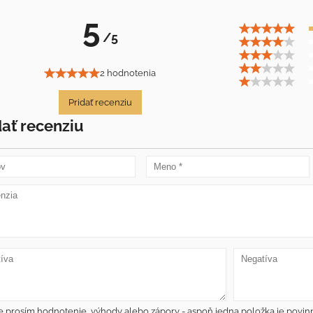
5
/5
2 hodnotenia
Pridať recenziu
dať recenziu
e prosím hodnotenie, výhody alebo zápory - aspoň jedna položka je povin