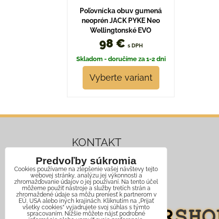
Poľovnícka obuv gumená
neoprén JACK PYKE Neo
Wellingtonské EVO
98 €
s DPH
Skladom - doručíme za 1-2 dni
Vyberte variant
KONTAKT
Predvoľby súkromia
Mobil:
+421 911 466 006
Cookies používame na zlepšenie vašej návštevy tejto
webovej stránky, analýzu jej výkonnosti a
Email:
info@jagershop.sk
zhromažďovanie údajov o jej používaní. Na tento účel
môžeme použiť nástroje a služby tretích strán a
zhromaždené údaje sa môžu preniesť k partnerom v
EÚ, USA alebo iných krajinách. Kliknutím na „Prijať
všetky cookies“ vyjadrujete svoj súhlas s týmto
spracovaním. Nižšie môžete nájsť podrobné