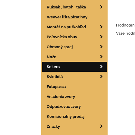
Ruksak , batoh , taška
Weaver lišta picatinny
Hodnoteni
Montáž na puškohľad
Vaše hodn
Poľovnícka obuv
Obranný sprej
Nože
Sekera
Svietidlá
Fotopasca
Vnadenie zvery
Odpudzovač zvery
Komisionálny predaj
Značky