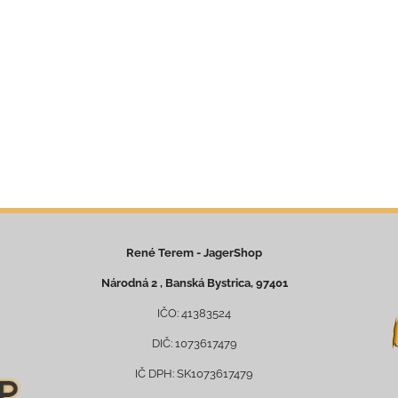
René Terem - JagerShop
Národná 2 , Banská Bystrica, 97401
IČO: 41383524
DIČ: 1073617479
IČ DPH: SK1073617479