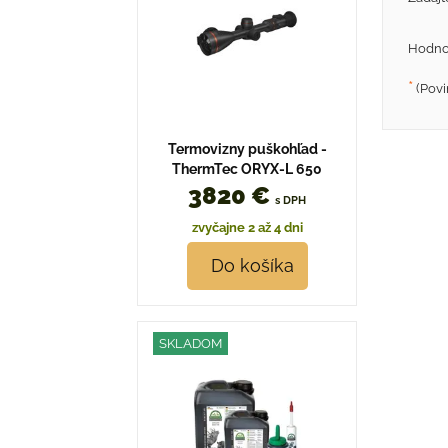
Hodno
*
(Povi
Termovizny puškohľad -
ThermTec ORYX-L 650
3820 €
s DPH
zvyčajne 2 až 4 dni
Do košíka
SKLADOM