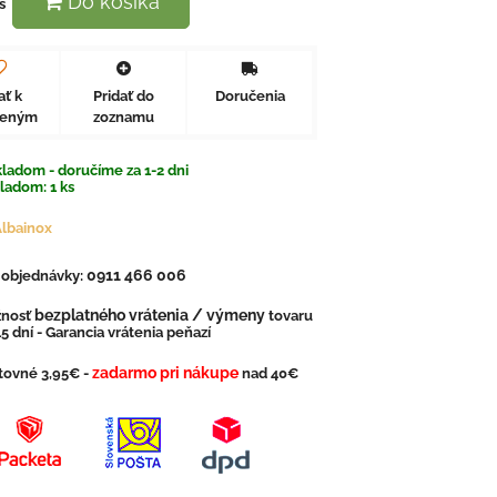
Do košíka
s
ať k
Pridať do
Doručenia
beným
zoznamu
ladom - doručíme za 1-2 dni
kladom:
1
ks
lbainox
0911 466 006
. objednávky:
bezplatného vrátenia / výmeny
nosť
tovaru
5 dní - Garancia vrátenia peňazí
zadarmo pri nákupe
tovné 3,95€ -
nad 40€