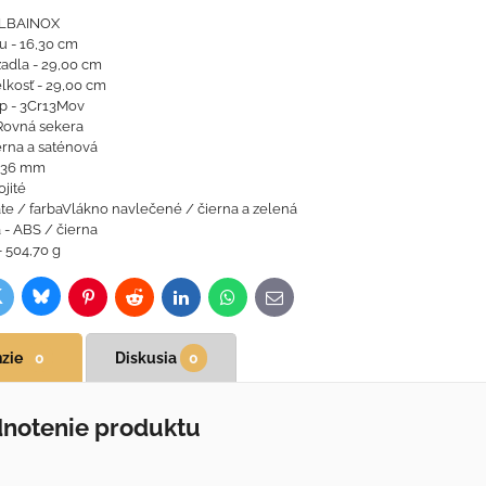
ALBAINOX
tu - 16,30 cm
žadla - 29,00 cm
lkosť - 29,00 cm
p - 3Cr13Mov
 Rovná sekera
erna a saténová
4,36 mm
jité
te / farbaVlákno navlečené / čierna a zelená
 - ABS / čierna
 504,70 g
Bluesky
witter
ok
Pinterest
Reddit
LinkedIn
WhatsApp
E-
mail
zie
0
Diskusia
0
notenie produktu