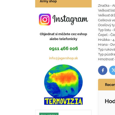
Army shop
Značka - 
Veľkosť lis
Veľkosť dr
Celková ve
Oceľový ty
Typ listu -
Objednať si môžete cez eshop
Čepel - Či
alebo telefonicky
Hrúbka - 
Hrana - Dvo
0911 466 006
Typ rukovä
Typ púzdra
info@jagershop.sk
Hmotnosť -
T
Facebo
Recen
Hod