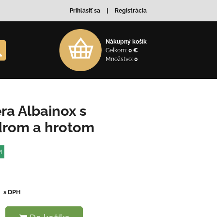
Prihlásiť sa
Registrácia
Nákupný košík
Celkom:
0 €
Množstvo:
0
ra Albainox s
drom a hrotom
M
€
s DPH