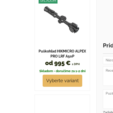
SKLADOM
Pri
Puškohľad HIKMICRO ALPEX
PRO LRF A50P
od 995 €
s DPH
Skladom - doručíme za 1-2 dni
Vyberte variant
Zadajt