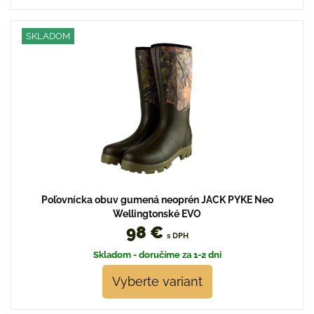
SKLADOM
Poľovnícka obuv gumená neoprén JACK PYKE Neo
Wellingtonské EVO
98 €
s DPH
Skladom - doručíme za 1-2 dni
Vyberte variant