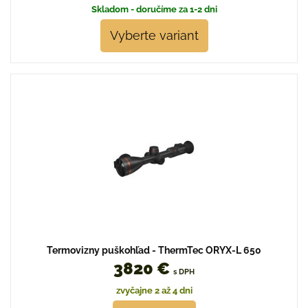
Skladom - doručíme za 1-2 dni
Vyberte variant
Termovizny puškohľad - ThermTec ORYX-L 650
3820 €
s DPH
zvyčajne 2 až 4 dni