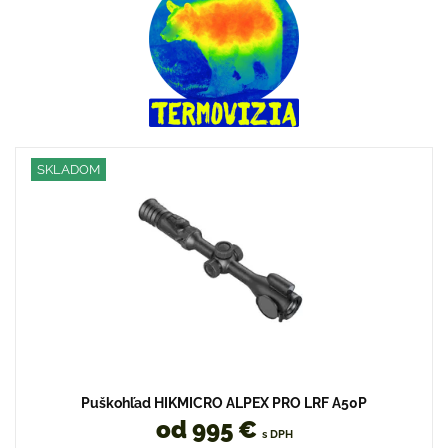
SKLADOM
Puškohľad HIKMICRO ALPEX PRO LRF A50P
od 995 €
s DPH