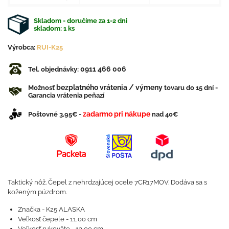
Skladom - doručíme za 1-2 dni
skladom:
1
ks
Výrobca:
RUI-K25
0911 466 006
Tel. objednávky:
bezplatného vrátenia / výmeny
Možnosť
tovaru do 15 dní -
Garancia vrátenia peňazí
zadarmo pri nákupe
Poštovné 3,95€ -
nad 40€
Taktický nôž. Čepel z nehrdzajúcej ocele 7CR17MOV. Dodáva sa s
koženým púzdrom.
Značka - K25 ALASKA
Veľkosť čepele - 11,00 cm
Veľkosť rukoväte - 12,00 cm