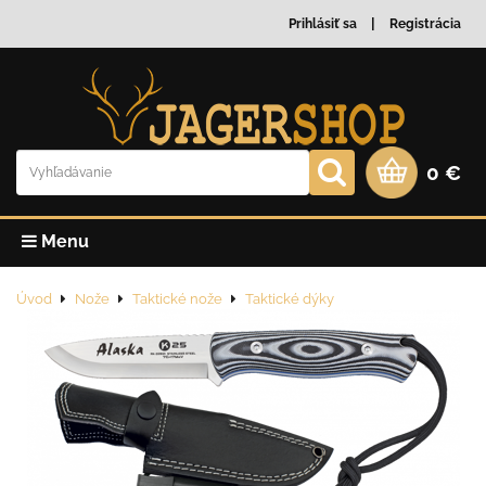
Prihlásiť sa
Registrácia
0 €
Menu
Úvod
Nože
Taktické nože
Taktické dýky