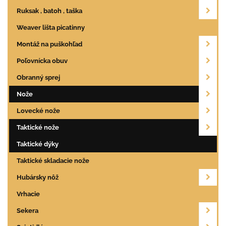
Ruksak , batoh , taška
Weaver lišta picatinny
Montáž na puškohľad
Poľovnícka obuv
Obranný sprej
Nože
Lovecké nože
Taktické nože
Taktické dýky
Taktické skladacie nože
Hubársky nôž
Vrhacie
Sekera