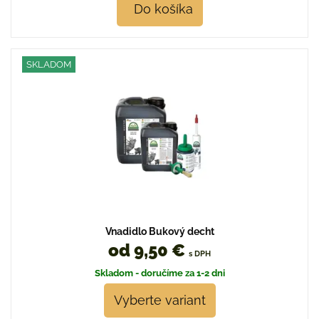
Do košíka
SKLADOM
Vnadidlo Bukový decht
od 9,50 €
s DPH
Skladom - doručíme za 1-2 dni
Vyberte variant