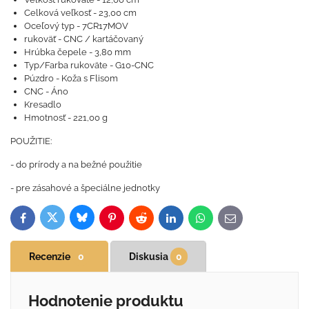
Celková veľkosť - 23,00 cm
Oceľový typ - 7CR17MOV
rukoväť - CNC / kartáčovaný
Hrúbka čepele - 3,80 mm
Typ/Farba rukoväte - G10-CNC
Púzdro - Koža s Flisom
CNC - Áno
Kresadlo
Hmotnosť - 221,00 g
POUŽITIE:
- do prírody a na bežné použitie
- pre zásahové a špeciálne jednotky
Bluesky
Twitter
Facebook
Pinterest
Reddit
LinkedIn
WhatsApp
E-
mail
Recenzie
0
Diskusia
0
Hodnotenie produktu