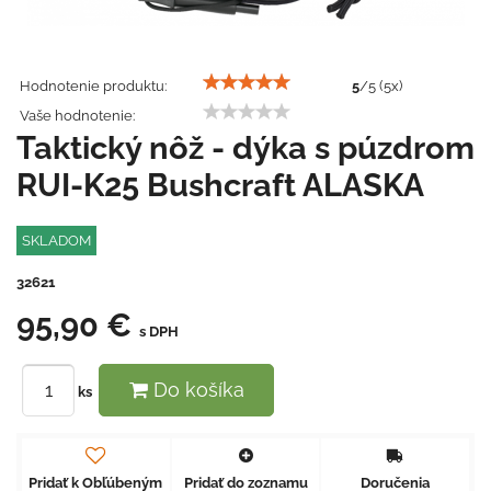
Hodnotenie produktu:
5
/
5
(
5
x)
Vaše hodnotenie:
Taktický nôž - dýka s púzdrom
RUI-K25 Bushcraft ALASKA
SKLADOM
32621
95,90 €
s DPH
Do košíka
ks
Pridať k Obľúbeným
Pridať do zoznamu
Doručenia