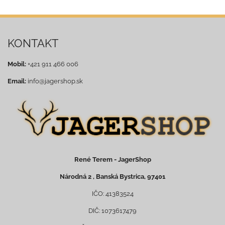
KONTAKT
Mobil:
+421 911 466 006
Email:
info@jagershop.sk
René Terem - JagerShop
Národná 2 , Banská Bystrica, 97401
IČO: 41383524
DIČ: 1073617479