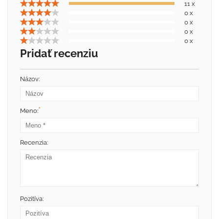
11 x
0 x
0 x
0 x
0 x
Pridať recenziu
Názov:
*
Meno:
Recenzia:
Pozitíva: