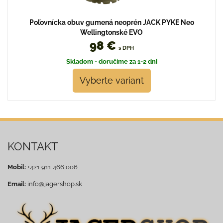
Poľovnícka obuv gumená neoprén JACK PYKE Neo
Wellingtonské EVO
98 €
s DPH
Skladom - doručíme za 1-2 dni
Vyberte variant
KONTAKT
Mobil:
+421 911 466 006
Email:
info@jagershop.sk