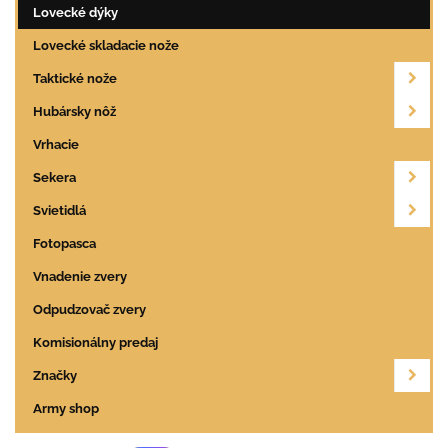
Lovecké dýky
Lovecké skladacie nože
Taktické nože
Hubársky nôž
Vrhacie
Sekera
Svietidlá
Fotopasca
Vnadenie zvery
Odpudzovač zvery
Komisionálny predaj
Značky
Army shop