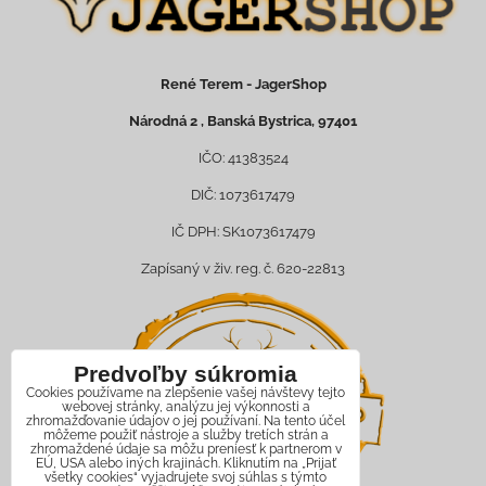
René Terem - JagerShop
Národná 2 , Banská Bystrica, 97401
IČO: 41383524
DIČ: 1073617479
IČ DPH: SK1073617479
Zapísaný v živ. reg. č. 620-22813
Predvoľby súkromia
Cookies používame na zlepšenie vašej návštevy tejto
webovej stránky, analýzu jej výkonnosti a
zhromažďovanie údajov o jej používaní. Na tento účel
môžeme použiť nástroje a služby tretích strán a
zhromaždené údaje sa môžu preniesť k partnerom v
EÚ, USA alebo iných krajinách. Kliknutím na „Prijať
všetky cookies“ vyjadrujete svoj súhlas s týmto