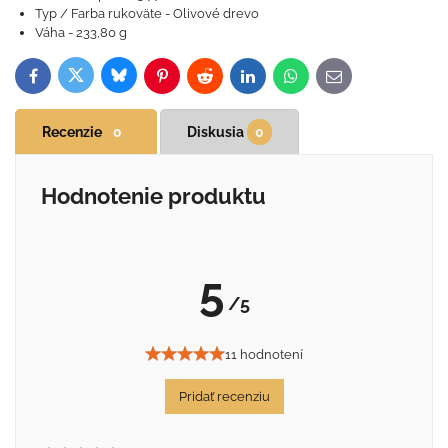
Typ / Farba rukoväte - Olivové drevo
Váha - 233,80 g
Bluesky
Twitter
Facebook
Pinterest
Reddit
LinkedIn
WhatsApp
E-
mail
Recenzie
0
Diskusia
0
Hodnotenie produktu
5
/5
11 hodnotení
Pridať recenziu