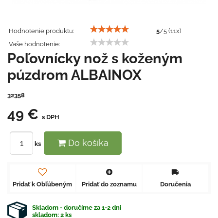
Hodnotenie produktu:
5
/
5
(
11
x)
Vaše hodnotenie:
Poľovnícky nož s koženým
púzdrom ALBAINOX
32358
49 €
s DPH
Do košíka
ks
Pridať k Obľúbeným
Pridať do zoznamu
Doručenia
Skladom - doručíme za 1-2 dni
skladom:
2
ks