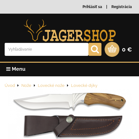
Prihlásiť sa
Registrácia
0 €
Menu
Úvod
Nože
Lovecké nože
Lovecké dýky