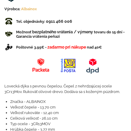
Výrobca:
Albainox
0911 466 006
Tel. objednávky:
bezplatného vrátenia / výmeny
Možnosť
tovaru do 15 dní -
Garancia vrátenia peňazí
zadarmo pri nákupe
Poštovné 3,95€ -
nad 40€
Lovecká dýka s pevnou čepelou. Čepel z nehrdzajúcej ocele
3Cr13Mov. Rukoväť olivové drevo. Dodáva sa s koženým púzdrom.
Značka - ALBAINOX
Veľkosť čepele - 13,70 cm
Veľkosť rukoväte - 12,40 cm
Celková velkosť - 26,10 cm
Typ ocele - 3CR13MOV
Hrúbka čepele - 3,77 mm