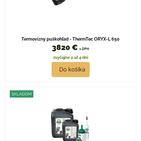
Termovizny puškohľad - ThermTec ORYX-L 650
3820 €
s DPH
zvyčajne 2 až 4 dni
Do košíka
SKLADOM