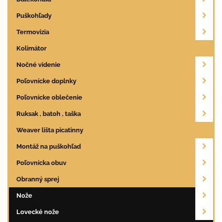
Puškohľady
Termovizia
Kolimátor
Nočné videnie
Poľovnícke doplnky
Poľovnícke oblečenie
Ruksak , batoh , taška
Weaver lišta picatinny
Montáž na puškohľad
Poľovnícka obuv
Obranný sprej
Nože
Lovecké nože