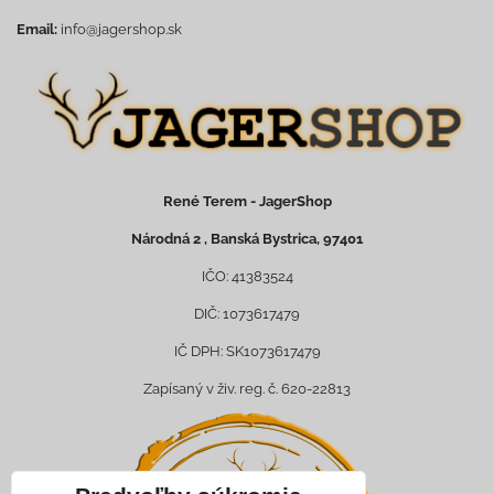
Email:
info@jagershop.sk
René Terem - JagerShop
Národná 2 , Banská Bystrica, 97401
IČO: 41383524
DIČ: 1073617479
IČ DPH: SK1073617479
Zapísaný v živ. reg. č. 620-22813