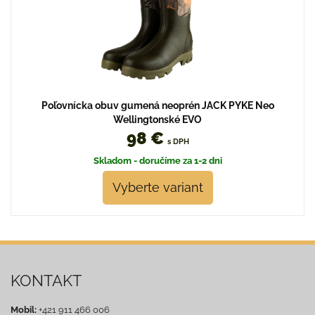
Poľovnícka obuv gumená neoprén JACK PYKE Neo
Wellingtonské EVO
98 €
s DPH
Skladom - doručíme za 1-2 dni
Vyberte variant
KONTAKT
Mobil:
+421 911 466 006