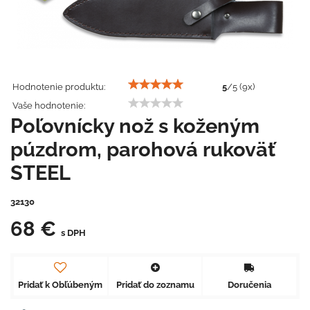
Hodnotenie produktu:
5
/
5
(
9
x)
Vaše hodnotenie:
Poľovnícky nož s koženým
púzdrom, parohová rukoväť
STEEL
32130
68 €
s DPH
Pridať k Obľúbeným
Pridať do zoznamu
Doručenia