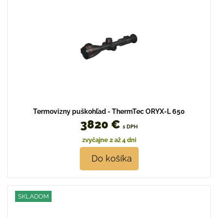
Termovizny puškohľad - ThermTec ORYX-L 650
3820 €
s DPH
zvyčajne 2 až 4 dni
Do košíka
SKLADOM