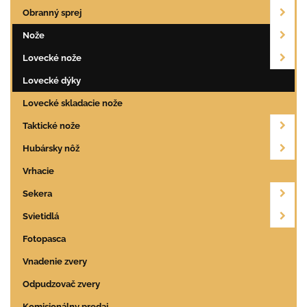
Obranný sprej
Nože
Lovecké nože
Lovecké dýky
Lovecké skladacie nože
Taktické nože
Hubársky nôž
Vrhacie
Sekera
Svietidlá
Fotopasca
Vnadenie zvery
Odpudzovač zvery
Komisionálny predaj