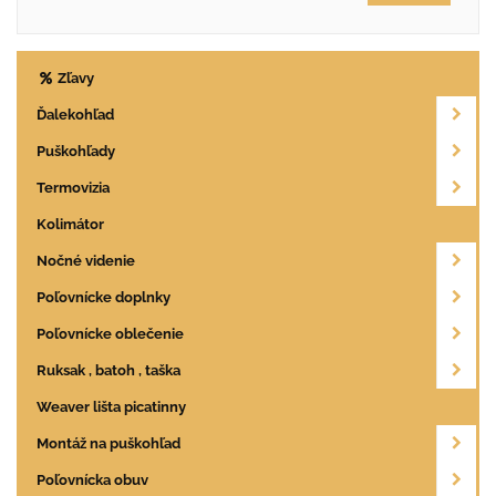
Zľavy
Ďalekohľad
Puškohľady
Termovizia
Kolimátor
Nočné videnie
Poľovnícke doplnky
Poľovnícke oblečenie
Ruksak , batoh , taška
Weaver lišta picatinny
Montáž na puškohľad
Poľovnícka obuv