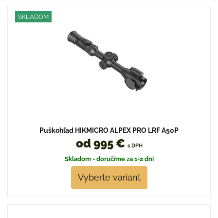
SKLADOM
Puškohľad HIKMICRO ALPEX PRO LRF A50P
od 995 €
s DPH
Skladom - doručíme za 1-2 dni
Vyberte variant