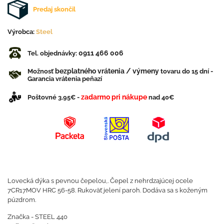
Predaj skončil
Výrobca:
Steel
0911 466 006
Tel. objednávky:
bezplatného vrátenia / výmeny
Možnosť
tovaru do 15 dní -
Garancia vrátenia peňazí
zadarmo pri nákupe
Poštovné 3,95€ -
nad 40€
Lovecká dýka s pevnou čepelou,. Čepel z nehrdzajúcej ocele
7CR17MOV HRC 56-58. Rukoväť jelení paroh. Dodáva sa s koženým
púzdrom.
Značka - STEEL 440