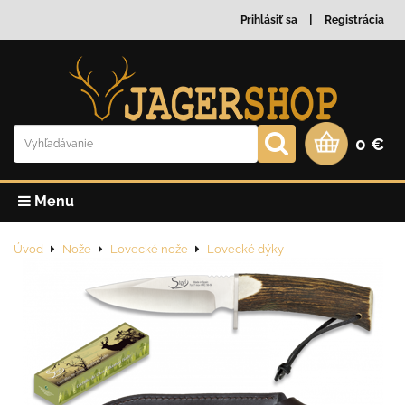
Prihlásiť sa
Registrácia
0 €
Menu
Úvod
Nože
Lovecké nože
Lovecké dýky