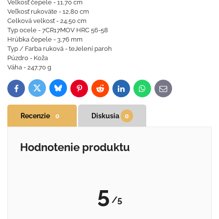
Veľkosť čepele - 11,70 cm
Veľkosť rukoväte - 12,80 cm
Celková velkosť - 24,50 cm
Typ ocele - 7CR17MOV HRC 56-58
Hrúbka čepele - 3,76 mm
Typ / Farba rukovä - teJelení paroh
Púzdro - Koža
Váha - 247,70 g
Bluesky
Twitter
Facebook
Pinterest
Reddit
LinkedIn
WhatsApp
E-
mail
Recenzie
0
Diskusia
0
Hodnotenie produktu
5
/5