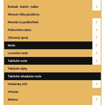
Ruksak , batoh , taška
Weaver lišta picatinny
Montáž na puškohľad
Poľovnícka obuv
Obranný sprej
Nože
Lovecké nože
Taktické nože
Taktické dýky
Taktické skladacie nože
Hubársky nôž
Vrhacie
Sekera