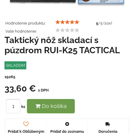
Hodnotenie produktu:
5
/
5
(
10
x)
Vaše hodnotenie:
Taktický nôž skladací s
púzdrom RUI-K25 TACTICAL
SKLADOM
19265
33,60 €
s DPH
Do košíka
ks
Pridať k Obľúbeným
Pridať do zoznamu
Doručenia