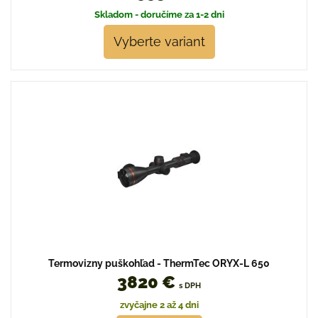
Skladom - doručíme za 1-2 dni
Vyberte variant
Termovizny puškohľad - ThermTec ORYX-L 650
3820 €
s DPH
zvyčajne 2 až 4 dni