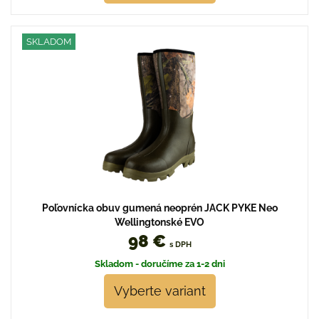
SKLADOM
Poľovnícka obuv gumená neoprén JACK PYKE Neo
Wellingtonské EVO
98 €
s DPH
Skladom - doručíme za 1-2 dni
Vyberte variant