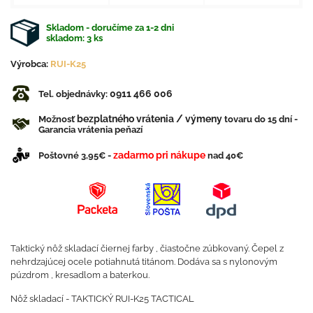
Skladom - doručíme za 1-2 dni
skladom:
3
ks
Výrobca:
RUI-K25
0911 466 006
Tel. objednávky:
bezplatného vrátenia / výmeny
Možnosť
tovaru do 15 dní -
Garancia vrátenia peňazí
zadarmo pri nákupe
Poštovné 3,95€ -
nad 40€
Taktický nôž skladací čiernej farby , čiastočne zúbkovaný. Čepel z
nehrdzajúcej ocele potiahnutá titánom. Dodáva sa s nylonovým
púzdrom , kresadlom a baterkou.
Nôž skladací - TAKTICKÝ RUI-K25 TACTICAL