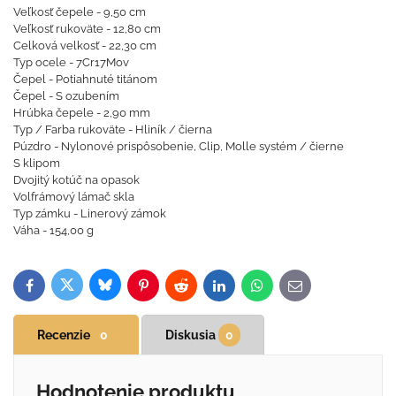
Veľkosť čepele - 9,50 cm
Veľkosť rukoväte - 12,80 cm
Celková velkosť - 22,30 cm
Typ ocele - 7Cr17Mov
Čepel - Potiahnuté titánom
Čepel - S ozubením
Hrúbka čepele - 2,90 mm
Typ / Farba rukoväte - Hliník / čierna
Púzdro - Nylonové prispôsobenie, Clip, Molle systém / čierne
S klipom
Dvojitý kotúč na opasok
Volfrámový lámač skla
Typ zámku - Linerový zámok
Váha - 154,00 g
Bluesky
Twitter
Facebook
Pinterest
Reddit
LinkedIn
WhatsApp
E-
mail
Recenzie
0
Diskusia
0
Hodnotenie produktu