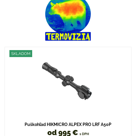
SKLADOM
Puškohľad HIKMICRO ALPEX PRO LRF A50P
od 995 €
s DPH