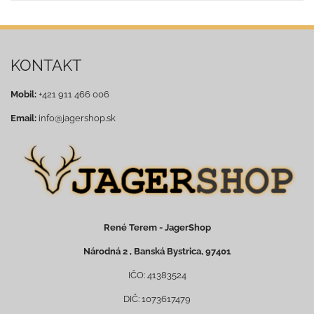
KONTAKT
Mobil:
+421 911 466 006
Email:
info@jagershop.sk
René Terem - JagerShop
Národná 2 , Banská Bystrica, 97401
IČO: 41383524
DIČ: 1073617479