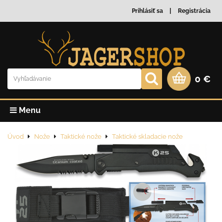
Prihlásiť sa
Registrácia
0 €
Menu
Úvod
Nože
Taktické nože
Taktické skladacie nože