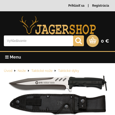
Prihlásiť sa
Registrácia
0 €
Menu
Úvod
Nože
Taktické nože
Taktické dýky