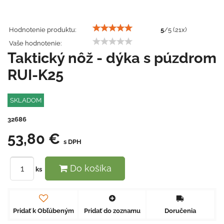
Hodnotenie produktu:
5
/
5
(
21
x)
Vaše hodnotenie:
Taktický nôž - dýka s púzdrom
RUI-K25
SKLADOM
32686
53,80 €
s DPH
Do košíka
ks
Pridať k Obľúbeným
Pridať do zoznamu
Doručenia