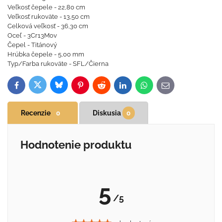
Veľkosť čepele - 22,80 cm
Veľkosť rukoväte - 13,50 cm
Celková veľkosť - 36,30 cm
Oceľ - 3Cr13Mov
Čepel - Titánový
Hrúbka čepele - 5,00 mm
Typ/Farba rukoväte - SFL/Čierna
Bluesky
Twitter
Facebook
Pinterest
Reddit
LinkedIn
WhatsApp
E-
mail
Recenzie
0
Diskusia
0
Hodnotenie produktu
5
/5