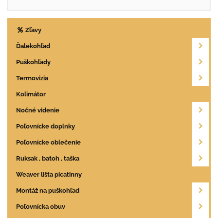
Zľavy
Ďalekohľad
Puškohľady
Termovizia
Kolimátor
Nočné videnie
Poľovnícke doplnky
Poľovnícke oblečenie
Ruksak , batoh , taška
Weaver lišta picatinny
Montáž na puškohľad
Poľovnícka obuv