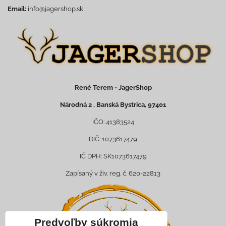
Email:
info@jagershop.sk
René Terem - JagerShop
Národná 2 , Banská Bystrica, 97401
IČO: 41383524
DIČ: 1073617479
IČ DPH: SK1073617479
Zapísaný v živ. reg. č. 620-22813
Predvoľby súkromia