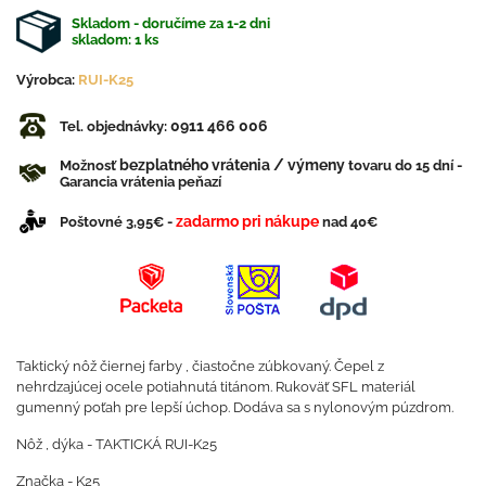
Skladom - doručíme za 1-2 dni
skladom:
1
ks
Výrobca:
RUI-K25
0911 466 006
Tel. objednávky:
bezplatného vrátenia / výmeny
Možnosť
tovaru do 15 dní -
Garancia vrátenia peňazí
zadarmo pri nákupe
Poštovné 3,95€ -
nad 40€
Taktický nôž čiernej farby , čiastočne zúbkovaný. Čepel z
nehrdzajúcej ocele potiahnutá titánom. Rukoväť SFL materiál
gumenný poťah pre lepší úchop. Dodáva sa s nylonovým púzdrom.
Nôž , dýka - TAKTICKÁ RUI-K25
Značka - K25