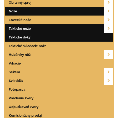
Obranný sprej
Nože
Lovecké nože
Taktické nože
Taktické dýky
Taktické skladacie nože
Hubársky nôž
Vrhacie
Sekera
Svietidlá
Fotopasca
Vnadenie zvery
Odpudzovač zvery
Komisionálny predaj