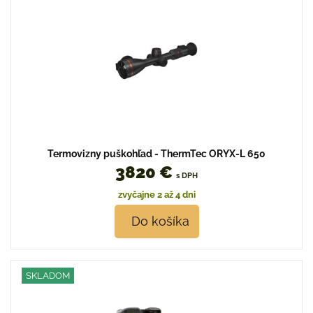
Termovizny puškohľad - ThermTec ORYX-L 650
3820 €
s DPH
zvyčajne 2 až 4 dni
Do košíka
SKLADOM