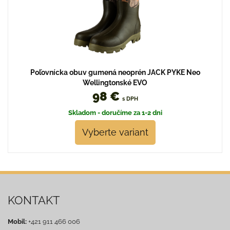
Poľovnícka obuv gumená neoprén JACK PYKE Neo
Wellingtonské EVO
98 €
s DPH
Skladom - doručíme za 1-2 dni
Vyberte variant
KONTAKT
Mobil:
+421 911 466 006