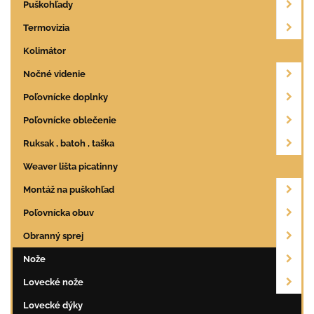
Puškohľady
Termovizia
Kolimátor
Nočné videnie
Poľovnícke doplnky
Poľovnícke oblečenie
Ruksak , batoh , taška
Weaver lišta picatinny
Montáž na puškohľad
Poľovnícka obuv
Obranný sprej
Nože
Lovecké nože
Lovecké dýky