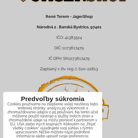
René Terem - JagerShop
Národná 2 , Banská Bystrica, 97401
IČO: 41383524
DIČ: 1073617479
IČ DPH: SK1073617479
Zapísaný v živ. reg. č. 620-22813
Predvoľby súkromia
Cookies používame na zlepšenie vašej návštevy tejto
webovej stránky, analýzu jej výkonnosti a
zhromažďovanie údajov o jej používaní. Na tento účel
môžeme použiť nástroje a služby tretích strán a
zhromaždené údaje sa môžu preniesť k partnerom v
EÚ, USA alebo iných krajinách. Kliknutím na „Prijať
všetky cookies“ vyjadrujete svoj súhlas s týmto
spracovaním. Nižšie môžete nájsť podrobné
informácie alebo upraviť svoje preferencie.