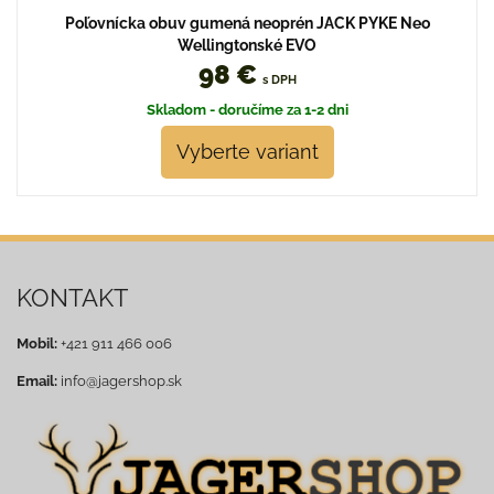
Poľovnícka obuv gumená neoprén JACK PYKE Neo
Wellingtonské EVO
98 €
s DPH
Skladom - doručíme za 1-2 dni
Vyberte variant
KONTAKT
Mobil:
+421 911 466 006
Email:
info@jagershop.sk