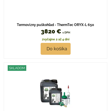
Termovizny puškohľad - ThermTec ORYX-L 650
3820 €
s DPH
zvyčajne 2 až 4 dni
Do košíka
SKLADOM