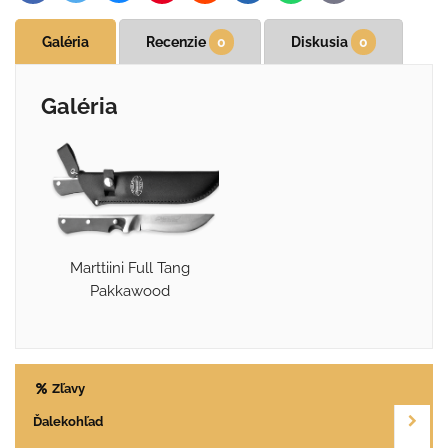
mail
Galéria
Recenzie
0
Diskusia
0
Galéria
Marttiini Full Tang
Pakkawood
Zľavy
Ďalekohľad