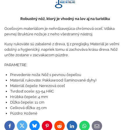
Robustný nôž, ktorý je vhodný na lov aj na turistiku
Oceľovým materiálom je nehrdzavejúca chrómová oceľ. Vďaka
pevnej štruktúre noža je z neho všestranný nástroj.
Kusy rukoväte sú zabalené z dreva, tj z preglejky. Materiál je veľmi
odolný a hygienický, napriek tomu si zachováva krásu dreva. Nôž
určite zostane v zacvakacom púzdre.
PARAMETRE:
Prevedenie noža: Nôž s pevnou čepeľou
Materiál rukoväte: Pakkawood (laminované dyhy)
Materiál čepele: Nerezová oceľ
Tvrdosť ocele: 53-54 HRC
Hrúbka čepele: 4 mm
Dĺžka čepele: 11 cm
Celková dĺžka: 25 cm
Púzdro: Kožené
Bluesky
Twitter
Facebook
Pinterest
Reddit
LinkedIn
WhatsApp
E-