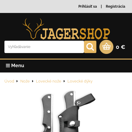
Prihlásiť sa
Registrácia
0 €
Menu
Úvod
Nože
Lovecké nože
Lovecké dýky