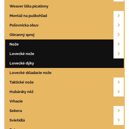
Weaver lišta picatinny
Montáž na puškohľad
Poľovnícka obuv
Obranný sprej
Nože
Lovecké nože
Lovecké dýky
Lovecké skladacie nože
Taktické nože
Hubársky nôž
Vrhacie
Sekera
Svietidlá