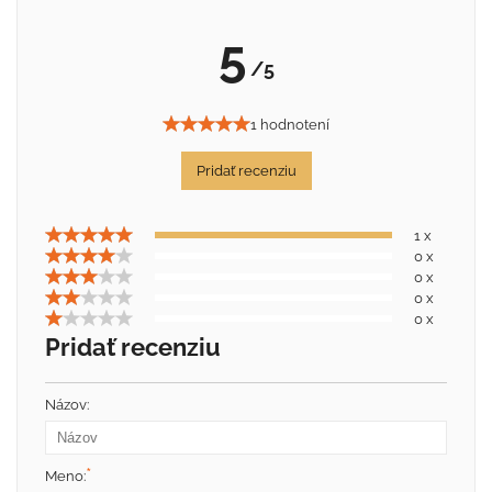
5
/5
1 hodnotení
Pridať recenziu
1 x
0 x
0 x
0 x
0 x
Pridať recenziu
Názov:
*
Meno: