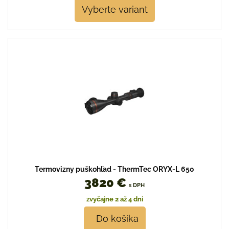
Vyberte variant
Termovizny puškohľad - ThermTec ORYX-L 650
3820 €
s DPH
zvyčajne 2 až 4 dni
Do košíka