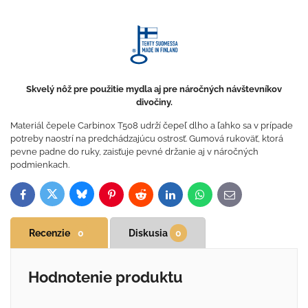
Skvelý nôž pre použitie mydla aj pre náročných návštevníkov
divočiny.
Materiál čepele Carbinox T508 udrží čepeľ dlho a ľahko sa v prípade
potreby naostrí na predchádzajúcu ostrosť. Gumová rukoväť, ktorá
pevne padne do ruky, zaisťuje pevné držanie aj v náročných
podmienkach.
Bluesky
Twitter
Facebook
Pinterest
Reddit
LinkedIn
WhatsApp
E-
mail
Recenzie
0
Diskusia
0
Hodnotenie produktu