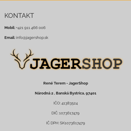
KONTAKT
Mobil:
+421 911 466 006
Email:
info@jagershop.sk
René Terem - JagerShop
Národná 2 , Banská Bystrica, 97401
IČO: 41383524
DIČ: 1073617479
IČ DPH: SK1073617479