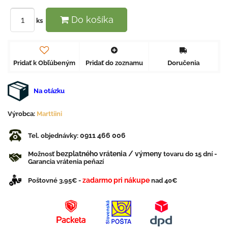
Do košíka
ks
Pridať k Obľúbeným
Pridať do zoznamu
Doručenia
Na otázku
Výrobca:
Marttiini
0911 466 006
Tel. objednávky:
bezplatného vrátenia / výmeny
Možnosť
tovaru do 15 dní -
Garancia vrátenia peňazí
zadarmo pri nákupe
Poštovné 3,95€ -
nad 40€