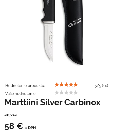
Hodnotenie produktu:
5
/
5
(
1
x)
Vaše hodnotenie:
Marttiini Silver Carbinox
215012
58 €
s DPH