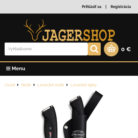
Prihlásiť sa
Registrácia
0 €
Menu
Úvod
Nože
Lovecké nože
Lovecké dýky