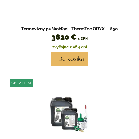
Termovizny puškohľad - ThermTec ORYX-L 650
3820 €
s DPH
zvyčajne 2 až 4 dni
Do košíka
SKLADOM