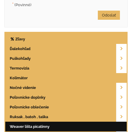
*
(Povinné)
Odoslať
Zľavy
Ďalekohľad
Puškohľady
Termovizia
Kolimátor
Nočné videnie
Poľovnícke doplnky
Poľovnícke oblečenie
Ruksak , batoh , taška
Weaver lišta picatinny