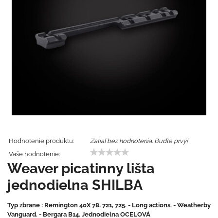
Hodnotenie produktu:
Zatiaľ bez hodnotenia. Buďte prvý!
Vaše hodnotenie:
Weaver picatinny lišta
jednodielna SHILBA
Typ zbrane : Remington 40X 78, 721, 725. - Long actions. - Weatherby
Vanguard. - Bergara B14. Jednodielna OCELOVÁ