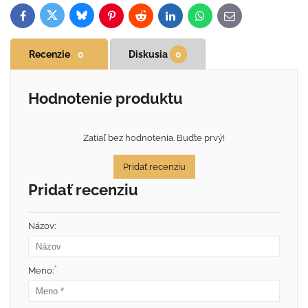
Bluesky
Twitter
Facebook
Pinterest
Reddit
LinkedIn
WhatsApp
E-
mail
Recenzie
0
Diskusia
0
Hodnotenie produktu
Zatiaľ bez hodnotenia. Buďte prvý!
Pridať recenziu
Pridať recenziu
Názov:
*
Meno: