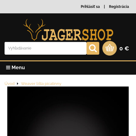
Prihlásiť sa
Registrácia
0 €
Menu
Úvod
Weaver lišta picatinny