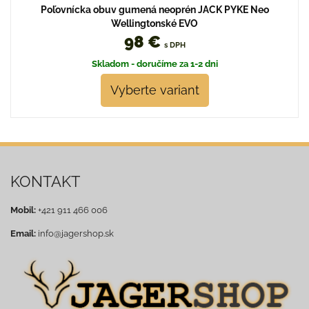
Poľovnícka obuv gumená neoprén JACK PYKE Neo
Wellingtonské EVO
98 €
s DPH
Skladom - doručíme za 1-2 dni
Vyberte variant
KONTAKT
Mobil:
+421 911 466 006
Email:
info@jagershop.sk