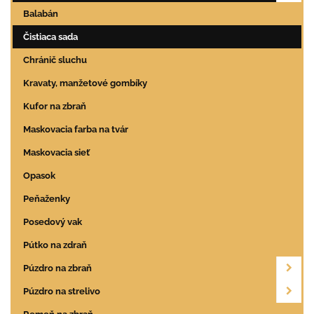
Balabán
Čistiaca sada
Chránič sluchu
Kravaty, manžetové gombíky
Kufor na zbraň
Maskovacia farba na tvár
Maskovacia sieť
Opasok
Peňaženky
Posedový vak
Pútko na zdraň
Púzdro na zbraň
Púzdro na strelivo