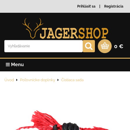
Prihlásiť sa
Registrácia
0 €
Menu
Úvod
Poľovnícke doplnky
Čistiaca sada