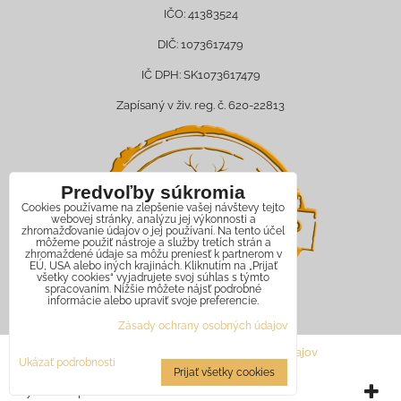
IČO: 41383524
DIČ: 1073617479
IČ DPH: SK1073617479
Zapísaný v živ. reg. č. 620-22813
Predvoľby súkromia
Cookies používame na zlepšenie vašej návštevy tejto
webovej stránky, analýzu jej výkonnosti a
zhromažďovanie údajov o jej používaní. Na tento účel
môžeme použiť nástroje a služby tretích strán a
zhromaždené údaje sa môžu preniesť k partnerom v
EÚ, USA alebo iných krajinách. Kliknutím na „Prijať
všetky cookies“ vyjadrujete svoj súhlas s týmto
spracovaním. Nižšie môžete nájsť podrobné
informácie alebo upraviť svoje preferencie.
Zásady ochrany osobných údajov
Predvoľby súkromia
Zásady ochrany osobných údajov
Ukázať podrobnosti
Prijať všetky cookies
Vytvorené pomocou:
BiznisWeb.sk