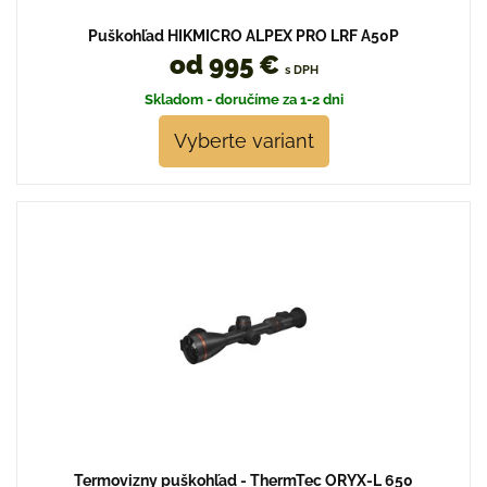
Puškohľad HIKMICRO ALPEX PRO LRF A50P
od 995 €
s DPH
Skladom - doručíme za 1-2 dni
Vyberte variant
Termovizny puškohľad - ThermTec ORYX-L 650