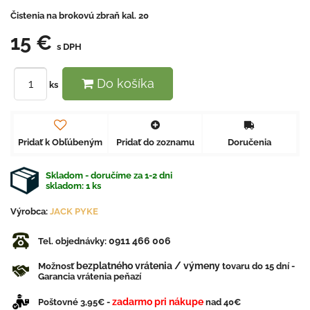
Čistenia na brokovú zbraň kal. 20
15 €
s DPH
Do košíka
ks
Pridať k Obľúbeným
Pridať do zoznamu
Doručenia
Skladom - doručíme za 1-2 dni
skladom:
1
ks
Výrobca:
JACK PYKE
0911 466 006
Tel. objednávky:
bezplatného vrátenia / výmeny
Možnosť
tovaru do 15 dní -
Garancia vrátenia peňazí
zadarmo pri nákupe
Poštovné 3,95€ -
nad 40€