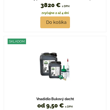
3820 €
s DPH
zvyčajne 2 až 4 dni
Do košíka
SKLADOM
Vnadidlo Bukový decht
od 9,50 €
s DPH