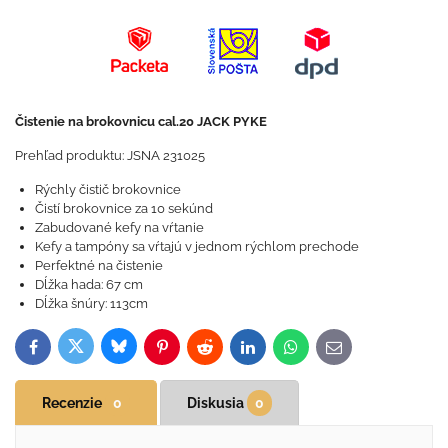
Čistenie na brokovnicu cal.20 JACK PYKE
Prehľad produktu: JSNA 231025
Rýchly čistič brokovnice
Čistí brokovnice za 10 sekúnd
Zabudované kefy na vŕtanie
Kefy a tampóny sa vŕtajú v jednom rýchlom prechode
Perfektné na čistenie
Dĺžka hada: 67 cm
Dĺžka šnúry: 113cm
Bluesky
Twitter
Facebook
Pinterest
Reddit
LinkedIn
WhatsApp
E-
mail
Recenzie
0
Diskusia
0