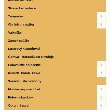
Remeň na zbraň
Strelecké okuliare
Termosky
Chránič na pažbu
Vábničky
Zámok spúšte
Laserový nastrelovač
Úprava - starostlivosť o trofeje
Poľovnícke oblečenie
Ruksak , batoh , taška
Weaver lišta picatinny
Montáž na puškohľad
Poľovnícka obuv
Obranný sprej