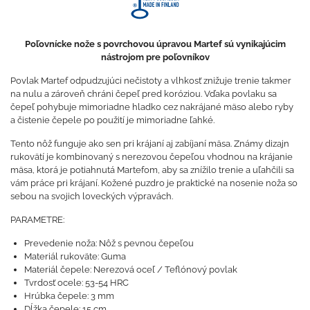
Poľovnícke nože s povrchovou úpravou Martef sú vynikajúcim
nástrojom pre poľovníkov
Povlak Martef odpudzujúci nečistoty a vlhkosť znižuje trenie takmer
na nulu a zároveň chráni čepeľ pred koróziou. Vďaka povlaku sa
čepeľ pohybuje mimoriadne hladko cez nakrájané mäso alebo ryby
a čistenie čepele po použití je mimoriadne ľahké.
Tento nôž funguje ako sen pri krájaní aj zabíjaní mäsa. Známy dizajn
rukovätí je kombinovaný s nerezovou čepeľou vhodnou na krájanie
mäsa, ktorá je potiahnutá Martefom, aby sa znížilo trenie a uľahčili sa
vám práce pri krájaní. Kožené puzdro je praktické na nosenie noža so
sebou na svojich loveckých výpravách.
PARAMETRE:
Prevedenie noža: Nôž s pevnou čepeľou
Materiál rukoväte: Guma
Materiál čepele: Nerezová oceľ / Teflónový povlak
Tvrdosť ocele: 53-54 HRC
Hrúbka čepele: 3 mm
Dĺžka čepele: 15 cm