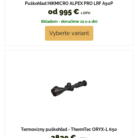
Puškohľad HIKMICRO ALPEX PRO LRF A50P
od 995 €
s DPH
Skladom - doručíme za 1-2 dni
Vyberte variant
Termovizny puškohľad - ThermTec ORYX-L 650
3820 €