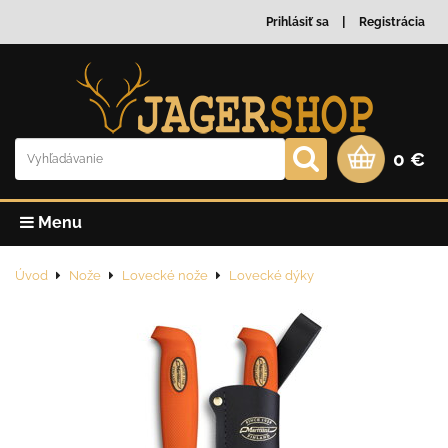
Prihlásiť sa
Registrácia
0 €
Menu
Úvod
Nože
Lovecké nože
Lovecké dýky