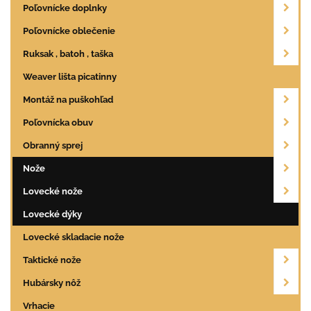
Poľovnícke doplnky
Poľovnícke oblečenie
Ruksak , batoh , taška
Weaver lišta picatinny
Montáž na puškohľad
Poľovnícka obuv
Obranný sprej
Nože
Lovecké nože
Lovecké dýky
Lovecké skladacie nože
Taktické nože
Hubársky nôž
Vrhacie