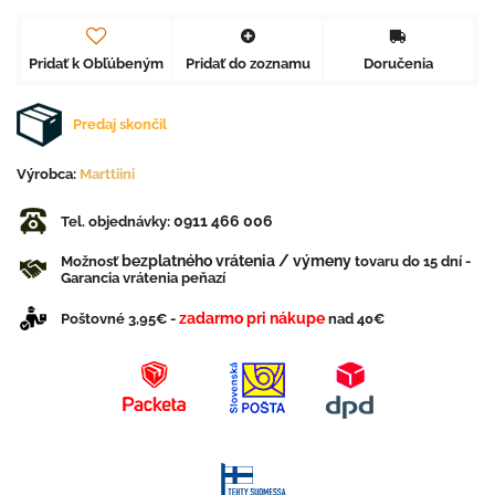
Pridať k Obľúbeným
Pridať do zoznamu
Doručenia
Predaj skončil
Výrobca:
Marttiini
0911 466 006
Tel. objednávky:
bezplatného vrátenia / výmeny
Možnosť
tovaru do 15 dní -
Garancia vrátenia peňazí
zadarmo pri nákupe
Poštovné 3,95€ -
nad 40€