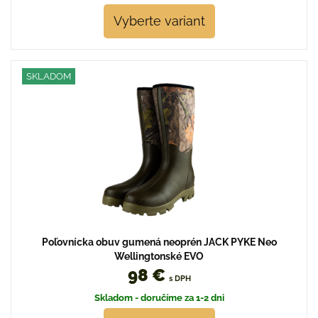
Vyberte variant
SKLADOM
Poľovnícka obuv gumená neoprén JACK PYKE Neo
Wellingtonské EVO
98 €
s DPH
Skladom - doručíme za 1-2 dni