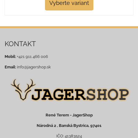
Vyberte variant
KONTAKT
Mobil:
+421 911 466 006
Email:
info@jagershop.sk
René Terem - JagerShop
Národná 2 , Banská Bystrica, 97401
IČO: 41383524