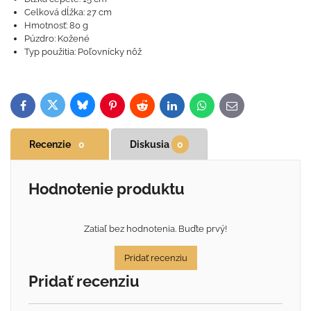
Celková dĺžka: 27 cm
Hmotnosť: 80 g
Púzdro: Kožené
Typ použitia: Poľovnícky nôž
Bluesky
Twitter
Facebook
Pinterest
Reddit
LinkedIn
WhatsApp
E-
mail
Recenzie
0
Diskusia
0
Hodnotenie produktu
Zatiaľ bez hodnotenia. Buďte prvý!
Pridať recenziu
Pridať recenziu