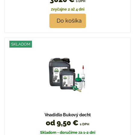
s DPH
zvyčajne 2 až 4 dni
Do košíka
SKLADOM
Vnadidlo Bukový decht
od 9,50 €
s DPH
Skladom - doručíme za 1-2 dni