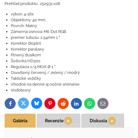
Prehľad produktu : 152931.108
výkon: 4-16x
Objektívny: 40 mm.
Povrch: Matný
Zámerná osnova: Mil-Dot RGB
premer tubusu: 2,54mm 1 "
Korektor dioptrií
Korektor paralaxy
Plnený dusíkom
Šošovka HD300
Regulácia 1/4 MOA Ø 1 "
Osvetlený červený / zelený / modrý
Taktické vežičky
Vhodné na denné aj nočné snímanie
Vodotesný
Bluesky
Twitter
Facebook
Pinterest
Reddit
LinkedIn
WhatsApp
E-
mail
Galéria
Recenzie
0
Diskusia
0