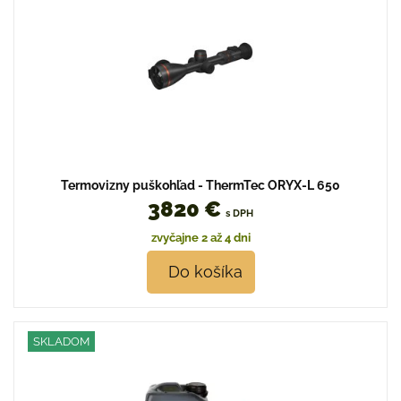
Termovizny puškohľad - ThermTec ORYX-L 650
3820 €
s DPH
zvyčajne 2 až 4 dni
Do košíka
SKLADOM