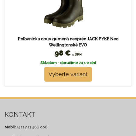
Poľovnícka obuv gumená neoprén JACK PYKE Neo
Wellingtonské EVO
98 €
s DPH
Skladom - doručíme za 1-2 dni
Vyberte variant
KONTAKT
Mobil:
+421 911 466 006