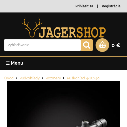
Prihlásiť sa
Registrácia
0 €
Menu
Úvod
Puškohľady
Rozmery
Puškohľad 4-16x40