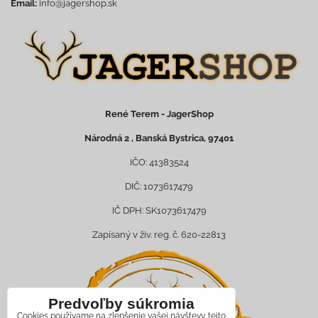
Email:
info@jagershop.sk
René Terem - JagerShop
Národná 2 , Banská Bystrica, 97401
IČO: 41383524
DIČ: 1073617479
IČ DPH: SK1073617479
Zapísaný v živ. reg. č. 620-22813
Predvoľby súkromia
Cookies používame na zlepšenie vašej návštevy tejto