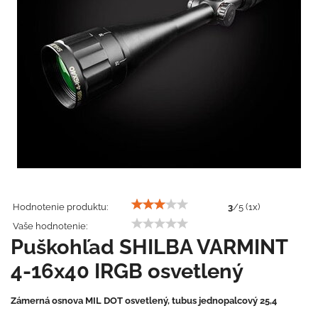
Hodnotenie produktu:
3
/
5
(
1
x)
Vaše hodnotenie:
Puškohľad SHILBA VARMINT
4-16x40 IRGB osvetlený
Zámerná osnova MIL DOT osvetlený, tubus jednopalcový 25,4