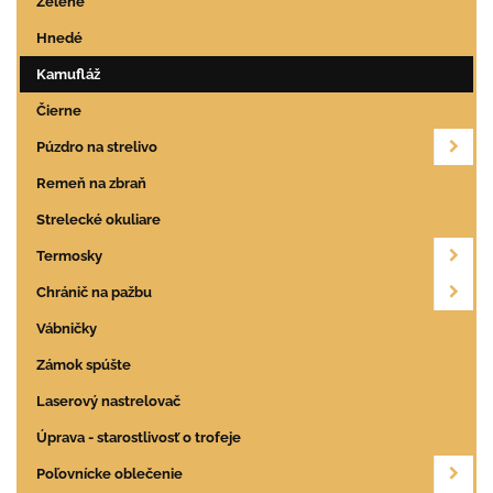
Zelené
Hnedé
Kamufláž
Čierne
Púzdro na strelivo
Remeň na zbraň
Strelecké okuliare
Termosky
Chránič na pažbu
Vábničky
Zámok spúšte
Laserový nastrelovač
Úprava - starostlivosť o trofeje
Poľovnícke oblečenie