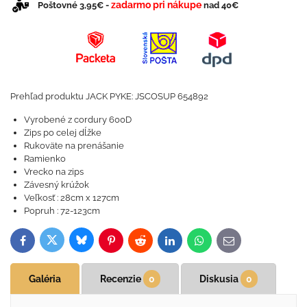
zadarmo pri nákupe
Poštovné 3,95€ -
nad 40€
Prehľad produktu JACK PYKE: JSCOSUP 654892
Vyrobené z cordury 600D
Zips po celej dĺžke
Rukoväte na prenášanie
Ramienko
Vrecko na zips
Závesný krúžok
Veľkosť : 28cm x 127cm
Popruh : 72-123cm
Bluesky
Twitter
Facebook
Pinterest
Reddit
LinkedIn
WhatsApp
E-
mail
Galéria
Recenzie
0
Diskusia
0