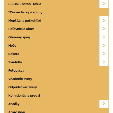
Ruksak , batoh , taška
Weaver lišta picatinny
Montáž na puškohľad
Poľovnícka obuv
Obranný sprej
Nože
Sekera
Svietidlá
Fotopasca
Vnadenie zvery
Odpudzovač zvery
Komisionálny predaj
Značky
Army shop