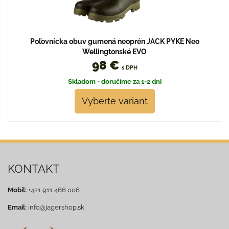
Poľovnícka obuv gumená neoprén JACK PYKE Neo
Wellingtonské EVO
98 €
s DPH
Skladom - doručíme za 1-2 dni
Vyberte variant
KONTAKT
Mobil:
+421 911 466 006
Email:
info@jagershop.sk