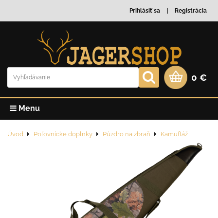
Prihlásiť sa
Registrácia
0 €
Menu
Úvod
Poľovnícke doplnky
Púzdro na zbraň
Kamufláž