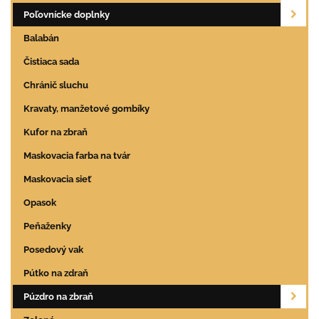
Poľovnícke doplnky
Balabán
Čistiaca sada
Chránič sluchu
Kravaty, manžetové gombíky
Kufor na zbraň
Maskovacia farba na tvár
Maskovacia sieť
Opasok
Peňaženky
Posedový vak
Pútko na zdraň
Púzdro na zbraň