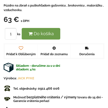
Púzdro na zbraň s puškohľadom guľovnicu , brokovnicu , malorážku ,
vzduchovku.
63 €
s DPH
Do košíka
ks
Pridať k Obľúbeným
Pridať do zoznamu
Doručenia
Skladom - doručíme za 1-2 dni
skladom:
4
ks
Výrobca:
JACK PYKE
0911 466 006
Tel. objednávky:
bezplatného vrátenia / výmeny
Možnosť
tovaru do 15 dní -
Garancia vrátenia peňazí