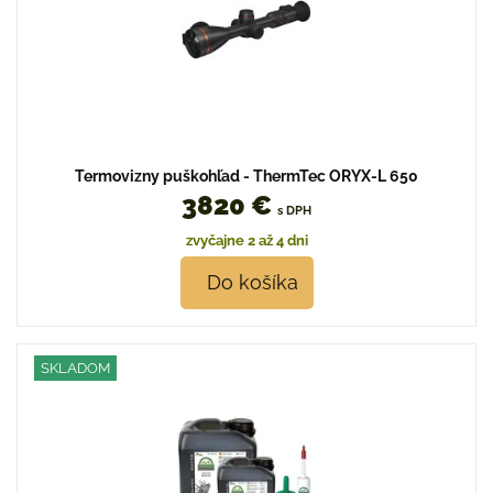
Termovizny puškohľad - ThermTec ORYX-L 650
3820 €
s DPH
zvyčajne 2 až 4 dni
Do košíka
SKLADOM