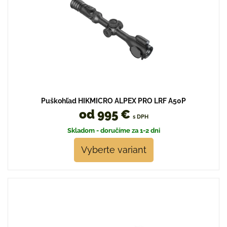
Puškohľad HIKMICRO ALPEX PRO LRF A50P
od 995 €
s DPH
Skladom - doručíme za 1-2 dni
Vyberte variant