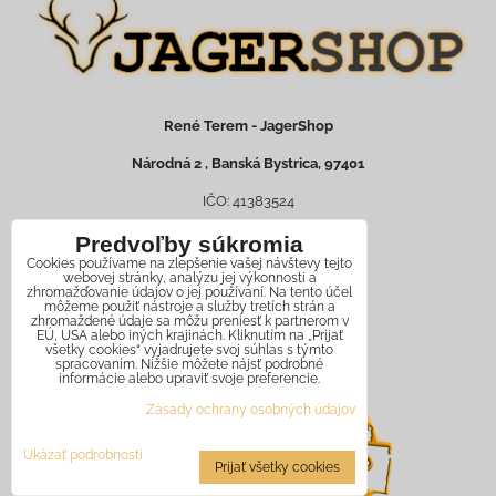
René Terem - JagerShop
Národná 2 , Banská Bystrica, 97401
IČO: 41383524
DIČ: 1073617479
Predvoľby súkromia
Cookies používame na zlepšenie vašej návštevy tejto
IČ DPH: SK1073617479
webovej stránky, analýzu jej výkonnosti a
zhromažďovanie údajov o jej používaní. Na tento účel
môžeme použiť nástroje a služby tretích strán a
Zapísaný v živ. reg. č. 620-22813
zhromaždené údaje sa môžu preniesť k partnerom v
EÚ, USA alebo iných krajinách. Kliknutím na „Prijať
všetky cookies“ vyjadrujete svoj súhlas s týmto
spracovaním. Nižšie môžete nájsť podrobné
informácie alebo upraviť svoje preferencie.
Zásady ochrany osobných údajov
Ukázať podrobnosti
Prijať všetky cookies