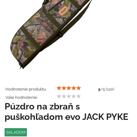
Hodnotenie produktu:
5
/
5
(
12
x)
Vaše hodnotenie:
Púzdro na zbraň s
puškohľadom evo JACK PYKE
SKLADOM